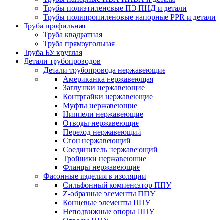
Трубы полиэтиленовые ПЭ ПНД и детали
Трубы полипропиленовые напорные PPR и детали
Труба профильная
Труба квадратная
Труба прямоугольная
Труба БУ круглая
Детали трубопроводов
Детали трубопровода нержавеющие
Американка нержавеющая
Заглушки нержавеющие
Контргайки нержавеющие
Муфты нержавеющие
Ниппели нержавеющие
Отводы нержавеющие
Переход нержавеющий
Сгон нержавеющий
Соединитель нержавеющий
Тройники нержавеющие
Фланцы нержавеющие
Фасонные изделия в изоляции
Cильфонный компенсатор ППУ
Z-образные элементы ППУ
Концевые элементы ППУ
Неподвижные опоры ППУ