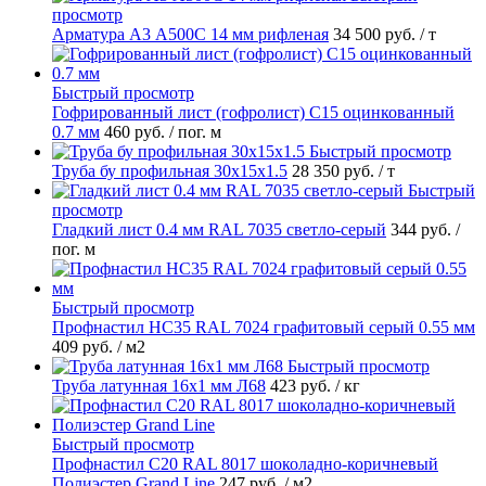
просмотр
Арматура А3 А500С 14 мм рифленая
34 500 руб.
/ т
Быстрый просмотр
Гофрированный лист (гофролист) С15 оцинкованный
0.7 мм
460 руб.
/ пог. м
Быстрый просмотр
Труба бу профильная 30х15х1.5
28 350 руб.
/ т
Быстрый
просмотр
Гладкий лист 0.4 мм RAL 7035 светло-серый
344 руб.
/
пог. м
Быстрый просмотр
Профнастил НС35 RAL 7024 графитовый серый 0.55 мм
409 руб.
/ м2
Быстрый просмотр
Труба латунная 16х1 мм Л68
423 руб.
/ кг
Быстрый просмотр
Профнастил С20 RAL 8017 шоколадно-коричневый
Полиэстер Grand Line
247 руб.
/ м2