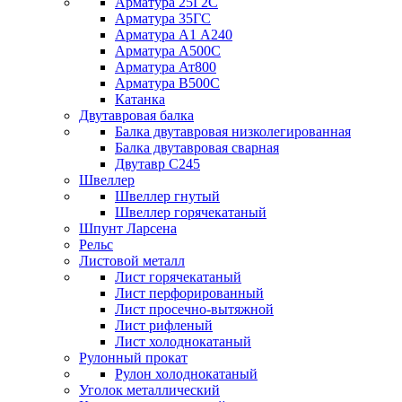
Арматура 25Г2С
Арматура 35ГС
Арматура А1 А240
Арматура А500С
Арматура Ат800
Арматура В500С
Катанка
Двутавровая балка
Балка двутавровая низколегированная
Балка двутавровая сварная
Двутавр С245
Швеллер
Швеллер гнутый
Швеллер горячекатаный
Шпунт Ларсена
Рельс
Листовой металл
Лист горячекатаный
Лист перфорированный
Лист просечно-вытяжной
Лист рифленый
Лист холоднокатаный
Рулонный прокат
Рулон холоднокатаный
Уголок металлический