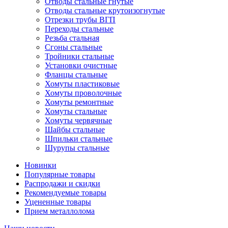
Отводы стальные гнутые
Отводы стальные крутоизогнутые
Отрезки трубы ВГП
Переходы стальные
Резьба стальная
Сгоны стальные
Тройники стальные
Установки очистные
Фланцы стальные
Хомуты пластиковые
Хомуты проволочные
Хомуты ремонтные
Хомуты стальные
Хомуты червячные
Шайбы стальные
Шпильки стальные
Шурупы стальные
Новинки
Популярные товары
Распродажи и скидки
Рекомендуемые товары
Уцененные товары
Прием металлолома