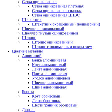
Сетка оцинкованная
Сетка оцинкованная плетеная
Сетка оцинкованная сварная
Сетка оцинкованная ЦПВС
Штакетник
Штакетник окрашенный (полимерный)
Швеллер оцинкованный
Швеллер гнутый оцинкованный
Штрипс
Штрипс оцинкованный
Штрипс с полимерным покрытием
Цветные металлы
Алюминий
Балка алюминиевая
Круг алюминиевый
Лента алюминиевая
Плита алюминиевая
Уголок алюминиевый
Швеллер алюминиевый
Шина алюминиевая
Бронза
Круг бронзовый
Лента бронзовая
Шестигранник бронзовый
Дюраль