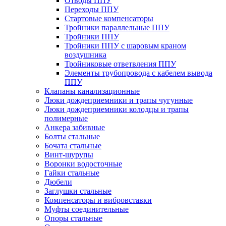
Отводы ППУ
Переходы ППУ
Стартовые компенсаторы
Тройники параллельные ППУ
Тройники ППУ
Тройники ППУ с шаровым краном
воздушника
Тройниковые ответвления ППУ
Элементы трубопровода с кабелем вывода
ППУ
Клапаны канализационные
Люки дождеприемники и трапы чугунные
Люки дождеприемники колодцы и трапы
полимерные
Анкера забивные
Болты стальные
Бочата стальные
Винт-шурупы
Воронки водосточные
Гайки стальные
Дюбели
Заглушки стальные
Компенсаторы и вибровставки
Муфты соединительные
Опоры стальные