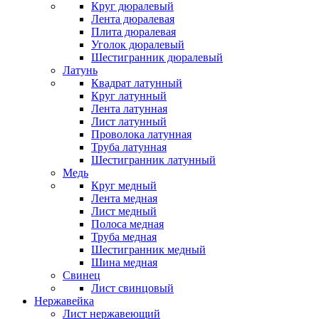
Круг дюралевый
Лента дюралевая
Плита дюралевая
Уголок дюралевый
Шестигранник дюралевый
Латунь
Квадрат латунный
Круг латунный
Лента латунная
Лист латунный
Проволока латунная
Труба латунная
Шестигранник латунный
Медь
Круг медный
Лента медная
Лист медный
Полоса медная
Труба медная
Шестигранник медный
Шина медная
Свинец
Лист свинцовый
Нержавейка
Лист нержавеющий