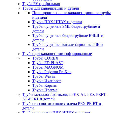
Труба БУ профильная
Трубы для канализации и детали
Полипропиленовые канализационные трубы
и детали
Трубы ПВХ НПВХ и детали
Трубы чугунные SML безраструбные и
детали
Трубы чугунные безраструбные ВЧШГ и
детали
Трубы чугунные канализационные ЧК и
детали
Трубы для канализации гофрированные
Трубы COREX
Трубы FD PLAST
Трубы MAGNUM
Трубы Polytron ProKan
Трубы Wavin
Трубы Икапласт
Трубы Корсис
Трубы Прагма
Трубы металлопластиковые PEX-AL-PEX PERT-
AL-PERT и детали
Трубы из сшитого полиэтилена PEX PE-RT и
детали
Трубы напорные ПВХ НПВХ и детали