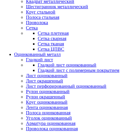
Квадрат металлический
Шестигранник металлический
Круг стальной
Полоса стальная
Проволока
Сетка
Сетка плетеная
Сетка сварная
Сетка тканая
Сетка ЦПВС
Оцинкованный металл
Гладкий лист
Гладкий лист оцинкованный
Гладкий лист с полимерным покрытием
Лист оцинкованный
Лист окрашенный
Лист перфорированный оцинкованный
Рулон оцинкованный
Рулон окрашенный
Круг оцинкованный
Лента оцинкованная
Полоса оцинкованная
Уголок оцинкованный
Арматура оцинкованная
Проволока оцинкованная