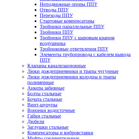
Неподвижные опоры ППУ
Отводы ППУ
Переходы ППУ
Стартовые компенсаторы
Тройники параллельные ППУ
Тройники ППУ
Тройники ППУ с шаровым краном
воздушника
Тройниковые ответвления ППУ
Элементы трубопровода с кабелем вывода
ППУ
Клапаны канализационные
Люки дождеприемники и трапы чугунные
Люки дождеприемники колодцы и трапы
полимерные
Анкера забивные
Болты стальные
Бочата стальные
Винт-шурупы
Воронки водосточные
Гайки стальные
Дюбели
Заглушки стальные
Компенсаторы и вибровставки
Муфты соединительные