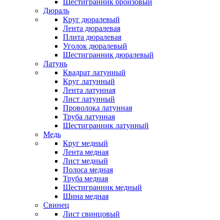
Шестигранник бронзовый
Дюраль
Круг дюралевый
Лента дюралевая
Плита дюралевая
Уголок дюралевый
Шестигранник дюралевый
Латунь
Квадрат латунный
Круг латунный
Лента латунная
Лист латунный
Проволока латунная
Труба латунная
Шестигранник латунный
Медь
Круг медный
Лента медная
Лист медный
Полоса медная
Труба медная
Шестигранник медный
Шина медная
Свинец
Лист свинцовый