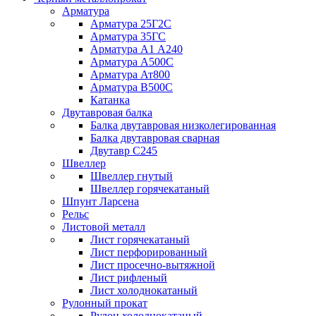
Арматура
Арматура 25Г2С
Арматура 35ГС
Арматура А1 А240
Арматура А500С
Арматура Ат800
Арматура В500С
Катанка
Двутавровая балка
Балка двутавровая низколегированная
Балка двутавровая сварная
Двутавр С245
Швеллер
Швеллер гнутый
Швеллер горячекатаный
Шпунт Ларсена
Рельс
Листовой металл
Лист горячекатаный
Лист перфорированный
Лист просечно-вытяжной
Лист рифленый
Лист холоднокатаный
Рулонный прокат
Рулон холоднокатаный