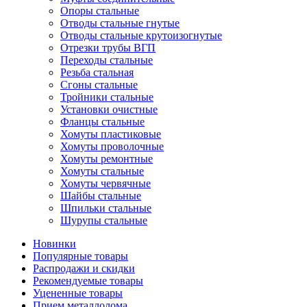
Опоры стальные
Отводы стальные гнутые
Отводы стальные крутоизогнутые
Отрезки трубы ВГП
Переходы стальные
Резьба стальная
Сгоны стальные
Тройники стальные
Установки очистные
Фланцы стальные
Хомуты пластиковые
Хомуты проволочные
Хомуты ремонтные
Хомуты стальные
Хомуты червячные
Шайбы стальные
Шпильки стальные
Шурупы стальные
Новинки
Популярные товары
Распродажи и скидки
Рекомендуемые товары
Уцененные товары
Прием металлолома