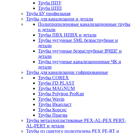
Труба ППУ
Труба ЦПП
Труба БУ профильная
Трубы для канализации и детали
Полипропиленовые канализационные трубы
и детали
Трубы ПВХ НПВХ и детали
Трубы чугунные SML безраструбные и
детали
Трубы чугунные безраструбные ВЧШГ и
детали
Трубы чугунные канализационные ЧК и
детали
Трубы для канализации гофрированные
Трубы COREX
Трубы FD PLAST
Трубы MAGNUM
Трубы Polytron ProKan
Трубы Wavin
Трубы Икапласт
Трубы Корсис
Трубы Прагма
Трубы металлопластиковые PEX-AL-PEX PERT-
AL-PERT и детали
Трубы из сшитого полиэтилена PEX PE-RT и