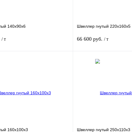
тый 140х90х6
Швеллер гнутый 220х160х5
.
66 600 руб.
/ т
/ т
В корзину
лик
Сравнение
Купить в 1 клик
Под заказ
В избранное
тый 160х100х3
Швеллер гнутый 250х110х3