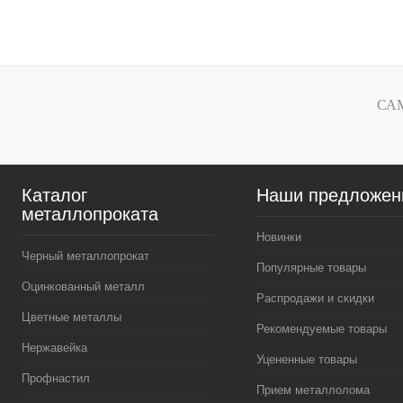
В корзину
Купить в 1 клик
Сравнение
Купить в 1 к
В избранное
Под заказ
В избранное
СА
Каталог
Наши предложен
металлопроката
Новинки
Черный металлопрокат
Популярные товары
Оцинкованный металл
Распродажи и скидки
Цветные металлы
Рекомендуемые товары
Нержавейка
Уцененные товары
Профнастил
Прием металлолома