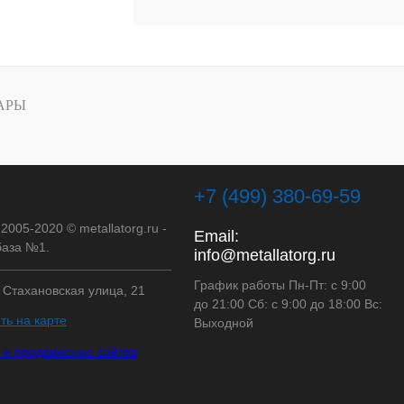
АРЫ
+7 (499) 380-69-59
 2005-2020 © metallatorg.ru -
Email:
аза №1.
info@metallatorg.ru
График работы Пн-Пт: с 9:00
, Стахановская улица, 21
до 21:00 Сб: с 9:00 до 18:00 Вс:
ть на карте
Выходной
 и продвижение сайтов