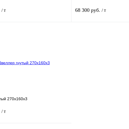
.
68 300 руб.
/ т
/ т
В корзину
лик
Сравнение
Купить в 1 клик
Под заказ
В избранное
тый 270х160х3
.
/ т