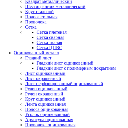
Квадрат металлический
Шестигранник металлический
Круг стальной
Полоса стальная
Проволока
Сетка
Сетка плетеная
Сетка сварная
Сетка тканая
Сетка ЦПВС
Оцинкованный металл
Гладкий лист
Гладкий лист оцинкованный
Гладкий лист с полимерным покрытием
Лист оцинкованный
Лист окрашенный
Лист перфорированный оцинкованный
Рулон оцинкованный
Рулон окрашенный
Круг оцинкованный
Лента оцинкованная
Полоса оцинкованная
Уголок оцинкованный
Арматура оцинкованная
Проволока оцинкованная