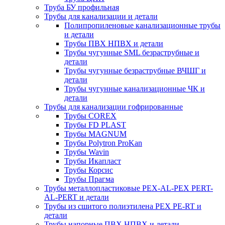
Труба БУ профильная
Трубы для канализации и детали
Полипропиленовые канализационные трубы
и детали
Трубы ПВХ НПВХ и детали
Трубы чугунные SML безраструбные и
детали
Трубы чугунные безраструбные ВЧШГ и
детали
Трубы чугунные канализационные ЧК и
детали
Трубы для канализации гофрированные
Трубы COREX
Трубы FD PLAST
Трубы MAGNUM
Трубы Polytron ProKan
Трубы Wavin
Трубы Икапласт
Трубы Корсис
Трубы Прагма
Трубы металлопластиковые PEX-AL-PEX PERT-
AL-PERT и детали
Трубы из сшитого полиэтилена PEX PE-RT и
детали
Трубы напорные ПВХ НПВХ и детали