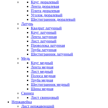
Круг дюралевый
Лента дюралевая
Плита дюралевая
Уголок дюралевый
Шестигранник дюралевый
Латунь
Квадрат латунный
Круг латунный
Лента латунная
Лист латунный
Проволока латунная
Труба латунная
Шестигранник латунный
Медь
Круг медный
Лента медная
Лист медный
Полоса медная
Труба медная
Шестигранник медный
Шина медная
Свинец
Лист свинцовый
Нержавейка
Лист нержавеющий