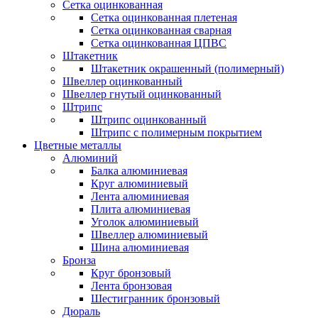
Сетка оцинкованная
Сетка оцинкованная плетеная
Сетка оцинкованная сварная
Сетка оцинкованная ЦПВС
Штакетник
Штакетник окрашенный (полимерный)
Швеллер оцинкованный
Швеллер гнутый оцинкованный
Штрипс
Штрипс оцинкованный
Штрипс с полимерным покрытием
Цветные металлы
Алюминий
Балка алюминиевая
Круг алюминиевый
Лента алюминиевая
Плита алюминиевая
Уголок алюминиевый
Швеллер алюминиевый
Шина алюминиевая
Бронза
Круг бронзовый
Лента бронзовая
Шестигранник бронзовый
Дюраль