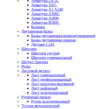
Арматура 25Г2С
Арматура 35ГС
Арматура А1 А240
Арматура А500С
Арматура Ат800
Арматура В500С
Катанка
Двутавровая балка
Балка двутавровая низколегированная
Балка двутавровая сварная
Двутавр С245
Швеллер
Швеллер гнутый
Швеллер горячекатаный
Шпунт Ларсена
Рельс
Листовой металл
Лист горячекатаный
Лист перфорированный
Лист просечно-вытяжной
Лист рифленый
Лист холоднокатаный
Рулонный прокат
Рулон холоднокатаный
Уголок металлический