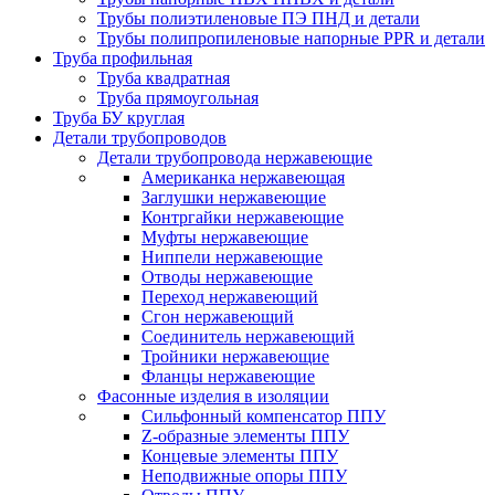
Трубы полиэтиленовые ПЭ ПНД и детали
Трубы полипропиленовые напорные PPR и детали
Труба профильная
Труба квадратная
Труба прямоугольная
Труба БУ круглая
Детали трубопроводов
Детали трубопровода нержавеющие
Американка нержавеющая
Заглушки нержавеющие
Контргайки нержавеющие
Муфты нержавеющие
Ниппели нержавеющие
Отводы нержавеющие
Переход нержавеющий
Сгон нержавеющий
Соединитель нержавеющий
Тройники нержавеющие
Фланцы нержавеющие
Фасонные изделия в изоляции
Cильфонный компенсатор ППУ
Z-образные элементы ППУ
Концевые элементы ППУ
Неподвижные опоры ППУ