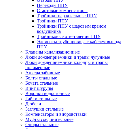
Отводы ППУ
Переходы ППУ
Стартовые компенсаторы
Тройники параллельные ППУ
Тройники ППУ
Тройники ППУ с шаровым краном
воздушника
Тройниковые ответвления ППУ
Элементы трубопровода с кабелем вывода
ППУ
Клапаны канализационные
Люки дождеприемники и трапы чугунные
Люки дождеприемники колодцы и трапы
полимерные
Анкера забивные
Болты стальные
Бочата стальные
Винт-шурупы
Воронки водосточные
Гайки стальные
Дюбели
Заглушки стальные
Компенсаторы и вибровставки
Муфты соединительные
Опоры стальные