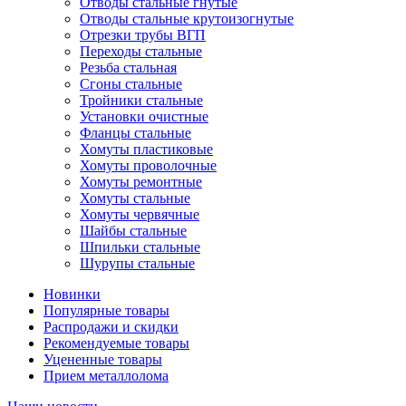
Отводы стальные гнутые
Отводы стальные крутоизогнутые
Отрезки трубы ВГП
Переходы стальные
Резьба стальная
Сгоны стальные
Тройники стальные
Установки очистные
Фланцы стальные
Хомуты пластиковые
Хомуты проволочные
Хомуты ремонтные
Хомуты стальные
Хомуты червячные
Шайбы стальные
Шпильки стальные
Шурупы стальные
Новинки
Популярные товары
Распродажи и скидки
Рекомендуемые товары
Уцененные товары
Прием металлолома