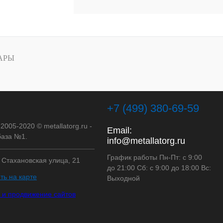
АРЫ
+7 (499) 380-69-59
 2005-2020 © metallatorg.ru -
Email:
аза №1.
info@metallatorg.ru
График работы Пн-Пт: с 9:00
, Стахановская улица, 21
до 21:00 Сб: с 9:00 до 18:00 Вс:
ть на карте
Выходной
 и продвижение сайтов