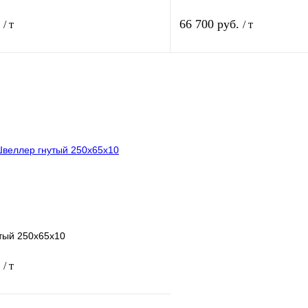
.
66 700 руб.
/ т
/ т
В корзину
лик
Сравнение
Купить в 1 клик
Под заказ
В избранное
тый 250х65х10
.
/ т