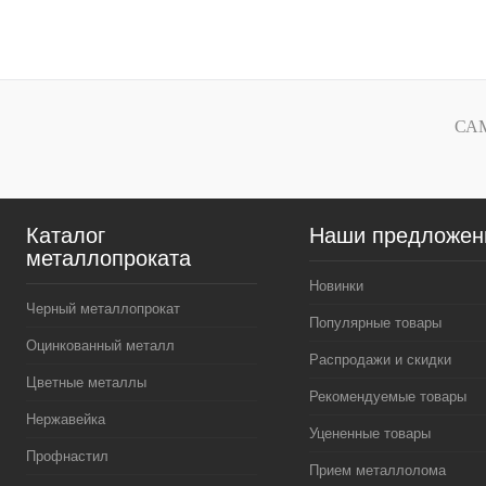
В корзину
Купить в 1 клик
Сравнение
Купить в 1 к
В избранное
Под заказ
В избранное
СА
Каталог
Наши предложен
металлопроката
Новинки
Черный металлопрокат
Популярные товары
Оцинкованный металл
Распродажи и скидки
Цветные металлы
Рекомендуемые товары
Нержавейка
Уцененные товары
Профнастил
Прием металлолома