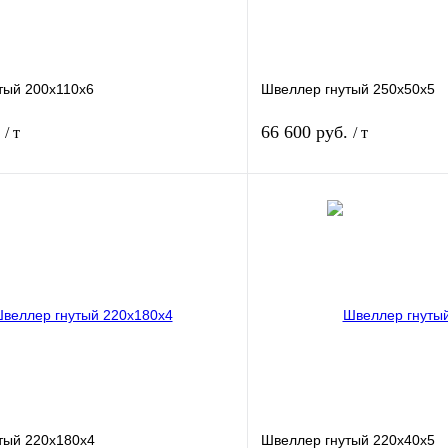
тый 200х110х6
Швеллер гнутый 250х50х5
.
66 600 руб.
/ т
/ т
В корзину
лик
Сравнение
Купить в 1 клик
Под заказ
В избранное
тый 220х180х4
Швеллер гнутый 220х40х5