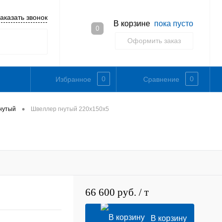
аказать звонок
В корзине
пока пусто
0
Оформить заказ
0
0
Избранное
Сравнение
•
нутый
Швеллер гнутый 220х150х5
66 600 руб.
/ т
В корзину