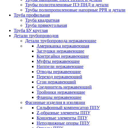
Трубы полиэтиленовые ПЭ ПНД и детали
Трубы полипропиленовые напорные PPR и детали
Труба профильная
Труба квадратная
Труба прямоугольная
Труба БУ круглая
Детали трубопроводов
Детали трубопровода нержавеющие
Американка нержавеющая
Заглушки нержавеющие
Контргайки нержавеющие
Муфты нержавеющие
Ниппели нержавеющие
Отводы нержавеющие
Переход нержавеющий
Сгон нержавеющий
Соединитель нержавеющий
Тройники нержавеющие
Фланцы нержавеющие
Фасонные изделия в изоляции
Cильфонный компенсатор ППУ
Z-образные элементы ППУ
Концевые элементы ППУ
Неподвижные опоры ППУ