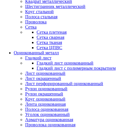
Квадрат металлический
Шестигранник металлический
Круг стальной
Полоса стальная
Проволока
Сетка
Сетка плетеная
Сетка сварная
Сетка тканая
Сетка ЦПВС
Оцинкованный металл
Гладкий лист
Гладкий лист оцинкованный
Гладкий лист с полимерным покрытием
Лист оцинкованный
Лист окрашенный
Лист перфорированный оцинкованный
Рулон оцинкованный
Рулон окрашенный
Круг оцинкованный
Лента оцинкованная
Полоса оцинкованная
Уголок оцинкованный
Арматура оцинкованная
Проволока оцинкованная