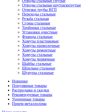
Отводы стальные гнутые
Отводы стальные крутоизогнутые
Отрезки трубы ВГП
Переходы стальные
Резьба стальная
Сгоны стальные
Тройники стальные
Установки очистные
Фланцы стальные
Хомуты пластиковые
Хомуты проволочные
Хомуты ремонтные
Хомуты стальные
Хомуты червячные
Шайбы стальные
Шпильки стальные
Шурупы стальные
Новинки
Популярные товары
Распродажи и скидки
Рекомендуемые товары
Уцененные товары
Прием металлолома