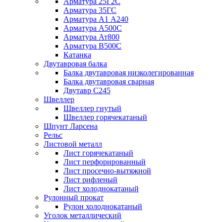
Арматура 25Г2С
Арматура 35ГС
Арматура А1 А240
Арматура А500С
Арматура Ат800
Арматура В500С
Катанка
Двутавровая балка
Балка двутавровая низколегированная
Балка двутавровая сварная
Двутавр С245
Швеллер
Швеллер гнутый
Швеллер горячекатаный
Шпунт Ларсена
Рельс
Листовой металл
Лист горячекатаный
Лист перфорированный
Лист просечно-вытяжной
Лист рифленый
Лист холоднокатаный
Рулонный прокат
Рулон холоднокатаный
Уголок металлический