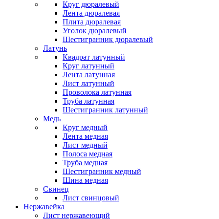
Круг дюралевый
Лента дюралевая
Плита дюралевая
Уголок дюралевый
Шестигранник дюралевый
Латунь
Квадрат латунный
Круг латунный
Лента латунная
Лист латунный
Проволока латунная
Труба латунная
Шестигранник латунный
Медь
Круг медный
Лента медная
Лист медный
Полоса медная
Труба медная
Шестигранник медный
Шина медная
Свинец
Лист свинцовый
Нержавейка
Лист нержавеющий