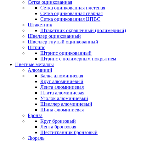
Сетка оцинкованная
Сетка оцинкованная плетеная
Сетка оцинкованная сварная
Сетка оцинкованная ЦПВС
Штакетник
Штакетник окрашенный (полимерный)
Швеллер оцинкованный
Швеллер гнутый оцинкованный
Штрипс
Штрипс оцинкованный
Штрипс с полимерным покрытием
Цветные металлы
Алюминий
Балка алюминиевая
Круг алюминиевый
Лента алюминиевая
Плита алюминиевая
Уголок алюминиевый
Швеллер алюминиевый
Шина алюминиевая
Бронза
Круг бронзовый
Лента бронзовая
Шестигранник бронзовый
Дюраль