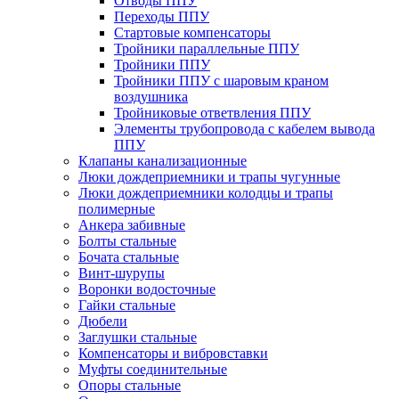
Отводы ППУ
Переходы ППУ
Стартовые компенсаторы
Тройники параллельные ППУ
Тройники ППУ
Тройники ППУ с шаровым краном
воздушника
Тройниковые ответвления ППУ
Элементы трубопровода с кабелем вывода
ППУ
Клапаны канализационные
Люки дождеприемники и трапы чугунные
Люки дождеприемники колодцы и трапы
полимерные
Анкера забивные
Болты стальные
Бочата стальные
Винт-шурупы
Воронки водосточные
Гайки стальные
Дюбели
Заглушки стальные
Компенсаторы и вибровставки
Муфты соединительные
Опоры стальные