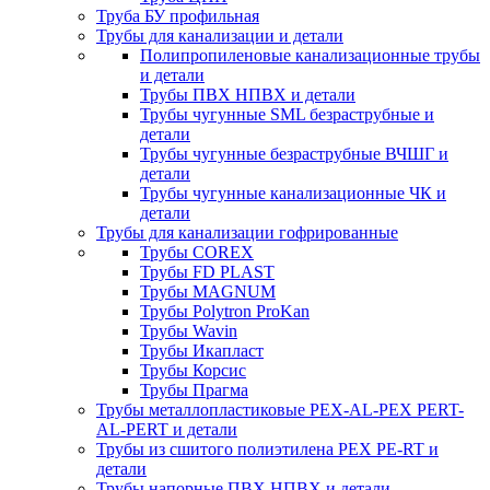
Труба БУ профильная
Трубы для канализации и детали
Полипропиленовые канализационные трубы
и детали
Трубы ПВХ НПВХ и детали
Трубы чугунные SML безраструбные и
детали
Трубы чугунные безраструбные ВЧШГ и
детали
Трубы чугунные канализационные ЧК и
детали
Трубы для канализации гофрированные
Трубы COREX
Трубы FD PLAST
Трубы MAGNUM
Трубы Polytron ProKan
Трубы Wavin
Трубы Икапласт
Трубы Корсис
Трубы Прагма
Трубы металлопластиковые PEX-AL-PEX PERT-
AL-PERT и детали
Трубы из сшитого полиэтилена PEX PE-RT и
детали
Трубы напорные ПВХ НПВХ и детали