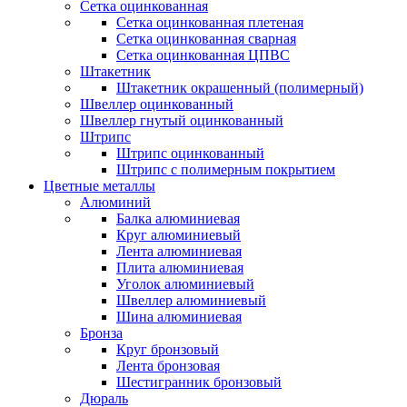
Сетка оцинкованная
Сетка оцинкованная плетеная
Сетка оцинкованная сварная
Сетка оцинкованная ЦПВС
Штакетник
Штакетник окрашенный (полимерный)
Швеллер оцинкованный
Швеллер гнутый оцинкованный
Штрипс
Штрипс оцинкованный
Штрипс с полимерным покрытием
Цветные металлы
Алюминий
Балка алюминиевая
Круг алюминиевый
Лента алюминиевая
Плита алюминиевая
Уголок алюминиевый
Швеллер алюминиевый
Шина алюминиевая
Бронза
Круг бронзовый
Лента бронзовая
Шестигранник бронзовый
Дюраль