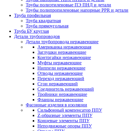
Трубы полиэтиленовые ПЭ ПНД и детали
Трубы полипропиленовые напорные PPR и детали
Труба профильная
Труба квадратная
Труба прямоугольная
Труба БУ круглая
Детали трубопроводов
Детали трубопровода нержавеющие
Американка нержавеющая
Заглушки нержавеющие
Контргайки нержавеющие
Муфты нержавеющие
Ниппели нержавеющие
Отводы нержавеющие
Переход нержавеющий
Сгон нержавеющий
Соединитель нержавеющий
Тройники нержавеющие
Фланцы нержавеющие
Фасонные изделия в изоляции
Cильфонный компенсатор ППУ
Z-образные элементы ППУ
Концевые элементы ППУ
Неподвижные опоры ППУ