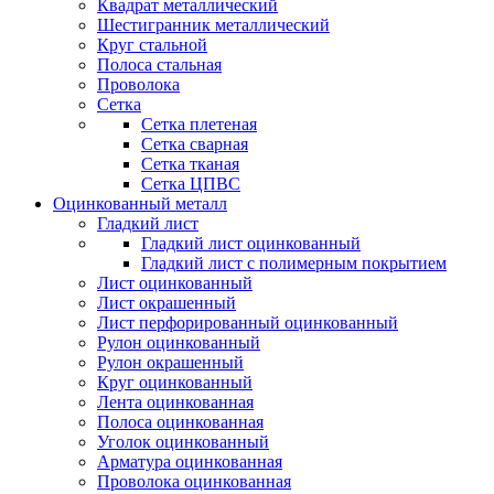
Квадрат металлический
Шестигранник металлический
Круг стальной
Полоса стальная
Проволока
Сетка
Сетка плетеная
Сетка сварная
Сетка тканая
Сетка ЦПВС
Оцинкованный металл
Гладкий лист
Гладкий лист оцинкованный
Гладкий лист с полимерным покрытием
Лист оцинкованный
Лист окрашенный
Лист перфорированный оцинкованный
Рулон оцинкованный
Рулон окрашенный
Круг оцинкованный
Лента оцинкованная
Полоса оцинкованная
Уголок оцинкованный
Арматура оцинкованная
Проволока оцинкованная