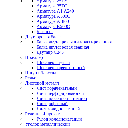
Арматура 25Г2С
Арматура 35ГС
Арматура А1 А240
Арматура А500С
Арматура Ат800
Арматура В500С
Катанка
Двутавровая балка
Балка двутавровая низколегированная
Балка двутавровая сварная
Двутавр С245
Швеллер
Швеллер гнутый
Швеллер горячекатаный
Шпунт Ларсена
Рельс
Листовой металл
Лист горячекатаный
Лист перфорированный
Лист просечно-вытяжной
Лист рифленый
Лист холоднокатаный
Рулонный прокат
Рулон холоднокатаный
Уголок металлический