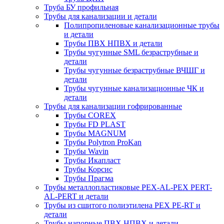
Труба БУ профильная
Трубы для канализации и детали
Полипропиленовые канализационные трубы
и детали
Трубы ПВХ НПВХ и детали
Трубы чугунные SML безраструбные и
детали
Трубы чугунные безраструбные ВЧШГ и
детали
Трубы чугунные канализационные ЧК и
детали
Трубы для канализации гофрированные
Трубы COREX
Трубы FD PLAST
Трубы MAGNUM
Трубы Polytron ProKan
Трубы Wavin
Трубы Икапласт
Трубы Корсис
Трубы Прагма
Трубы металлопластиковые PEX-AL-PEX PERT-
AL-PERT и детали
Трубы из сшитого полиэтилена PEX PE-RT и
детали
Трубы напорные ПВХ НПВХ и детали