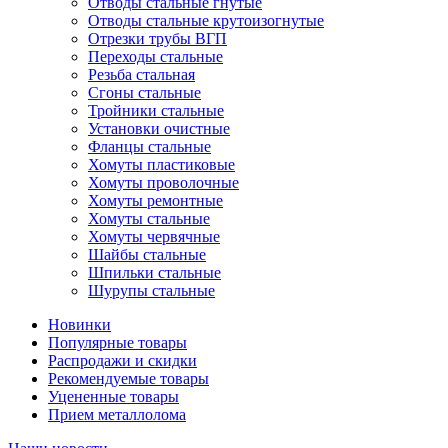
Отводы стальные гнутые
Отводы стальные крутоизогнутые
Отрезки трубы ВГП
Переходы стальные
Резьба стальная
Сгоны стальные
Тройники стальные
Установки очистные
Фланцы стальные
Хомуты пластиковые
Хомуты проволочные
Хомуты ремонтные
Хомуты стальные
Хомуты червячные
Шайбы стальные
Шпильки стальные
Шурупы стальные
Новинки
Популярные товары
Распродажи и скидки
Рекомендуемые товары
Уцененные товары
Прием металлолома