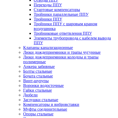
Отводы ППУ
Переходы ППУ
Стартовые компенсаторы
Тройники параллельные ППУ
Тройники ППУ
Тройники ППУ с шаровым краном
воздушника
Тройниковые ответвления ППУ
Элементы трубопровода с кабелем вывода
ППУ
Клапаны канализационные
Люки дождеприемники и трапы чугунные
Люки дождеприемники колодцы и трапы
полимерные
Анкера забивные
Болты стальные
Бочата стальные
Винт-шурупы
Воронки водосточные
Гайки стальные
Дюбели
Заглушки стальные
Компенсаторы и вибровставки
Муфты соединительные
Опоры стальные