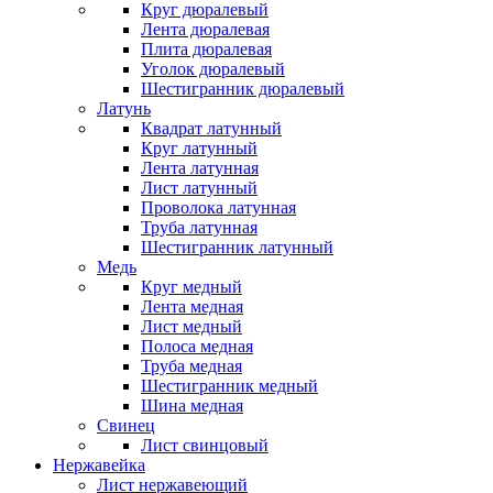
Круг дюралевый
Лента дюралевая
Плита дюралевая
Уголок дюралевый
Шестигранник дюралевый
Латунь
Квадрат латунный
Круг латунный
Лента латунная
Лист латунный
Проволока латунная
Труба латунная
Шестигранник латунный
Медь
Круг медный
Лента медная
Лист медный
Полоса медная
Труба медная
Шестигранник медный
Шина медная
Свинец
Лист свинцовый
Нержавейка
Лист нержавеющий