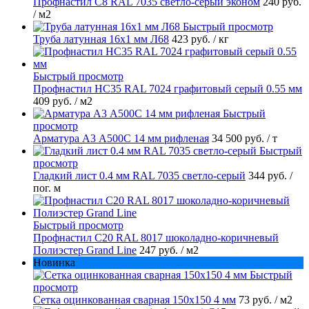
Профнастил С8 RAL 7035 светло-серый эконом
240 руб.
/ м2
Быстрый просмотр
Труба латунная 16х1 мм Л68
423 руб.
/ кг
Быстрый просмотр
Профнастил НС35 RAL 7024 графитовый серый 0.55 мм
409 руб.
/ м2
Быстрый
просмотр
Арматура А3 А500С 14 мм рифленая
34 500 руб.
/ т
Быстрый
просмотр
Гладкий лист 0.4 мм RAL 7035 светло-серый
344 руб.
/
пог. м
Быстрый просмотр
Профнастил С20 RAL 8017 шоколадно-коричневый
Полиэстер Grand Line
247 руб.
/ м2
Новинка
Быстрый
просмотр
Сетка оцинкованная сварная 150х150 4 мм
73 руб.
/ м2