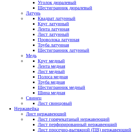
Уголок дюралевый
Шестигранник дюралевый
Латунь
Квадрат латунный
Круг латунный
Лента латунная
Лист латунный
Проволока латунная
Труба латунная
Шестигранник латунный
Медь
Круг медный
Лента медная
Лист медный
Полоса медная
Труба медная
Шестигранник медный
Шина медная
Свинец
Лист свинцовый
Нержавейка
Лист нержавеющий
Лист горячекатаный нержавеющий
Лист перфорированный нержавеющий
Лист просечно-вытяжной (ПВ) нержавеющий