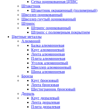
Сетка оцинкованная ЦПВС
Штакетник
Штакетник окрашенный (полимерный)
Швеллер оцинкованный
Швеллер гнутый оцинкованный
Штрипс
Штрипс оцинкованный
Штрипс с полимерным покрытием
Цветные металлы
Алюминий
Балка алюминиевая
Круг алюминиевый
Лента алюминиевая
Плита алюминиевая
Уголок алюминиевый
Швеллер алюминиевый
Шина алюминиевая
Бронза
Круг бронзовый
Лента бронзовая
Шестигранник бронзовый
Дюраль
Круг дюралевый
Лента дюралевая
Плита дюралевая