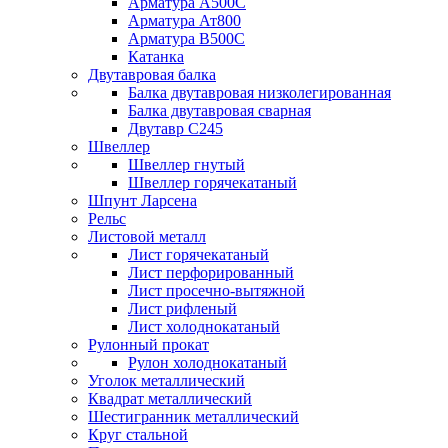
Арматура А500С
Арматура Ат800
Арматура В500С
Катанка
Двутавровая балка
Балка двутавровая низколегированная
Балка двутавровая сварная
Двутавр С245
Швеллер
Швеллер гнутый
Швеллер горячекатаный
Шпунт Ларсена
Рельс
Листовой металл
Лист горячекатаный
Лист перфорированный
Лист просечно-вытяжной
Лист рифленый
Лист холоднокатаный
Рулонный прокат
Рулон холоднокатаный
Уголок металлический
Квадрат металлический
Шестигранник металлический
Круг стальной