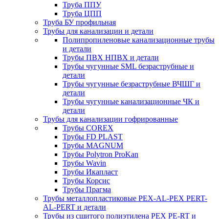
Труба ППУ
Труба ЦПП
Труба БУ профильная
Трубы для канализации и детали
Полипропиленовые канализационные трубы
и детали
Трубы ПВХ НПВХ и детали
Трубы чугунные SML безраструбные и
детали
Трубы чугунные безраструбные ВЧШГ и
детали
Трубы чугунные канализационные ЧК и
детали
Трубы для канализации гофрированные
Трубы COREX
Трубы FD PLAST
Трубы MAGNUM
Трубы Polytron ProKan
Трубы Wavin
Трубы Икапласт
Трубы Корсис
Трубы Прагма
Трубы металлопластиковые PEX-AL-PEX PERT-
AL-PERT и детали
Трубы из сшитого полиэтилена PEX PE-RT и