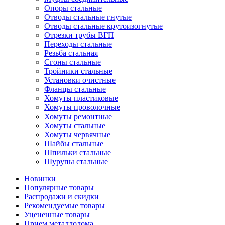
Опоры стальные
Отводы стальные гнутые
Отводы стальные крутоизогнутые
Отрезки трубы ВГП
Переходы стальные
Резьба стальная
Сгоны стальные
Тройники стальные
Установки очистные
Фланцы стальные
Хомуты пластиковые
Хомуты проволочные
Хомуты ремонтные
Хомуты стальные
Хомуты червячные
Шайбы стальные
Шпильки стальные
Шурупы стальные
Новинки
Популярные товары
Распродажи и скидки
Рекомендуемые товары
Уцененные товары
Прием металлолома