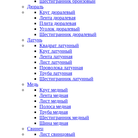
Шестигранник бронзовый
Дюраль
Круг дюралевый
Лента дюралевая
Плита дюралевая
Уголок дюралевый
Шестигранник дюралевый
Латунь
Квадрат латунный
Круг латунный
Лента латунная
Лист латунный
Проволока латунная
Труба латунная
Шестигранник латунный
Медь
Круг медный
Лента медная
Лист медный
Полоса медная
Труба медная
Шестигранник медный
Шина медная
Свинец
Лист свинцовый