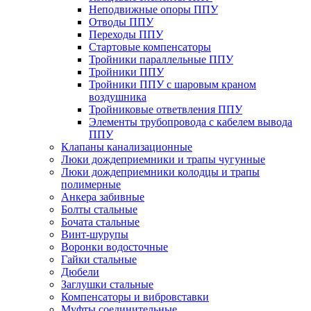
Неподвижные опоры ППУ
Отводы ППУ
Переходы ППУ
Стартовые компенсаторы
Тройники параллельные ППУ
Тройники ППУ
Тройники ППУ с шаровым краном
воздушника
Тройниковые ответвления ППУ
Элементы трубопровода с кабелем вывода
ППУ
Клапаны канализационные
Люки дождеприемники и трапы чугунные
Люки дождеприемники колодцы и трапы
полимерные
Анкера забивные
Болты стальные
Бочата стальные
Винт-шурупы
Воронки водосточные
Гайки стальные
Дюбели
Заглушки стальные
Компенсаторы и вибровставки
Муфты соединительные