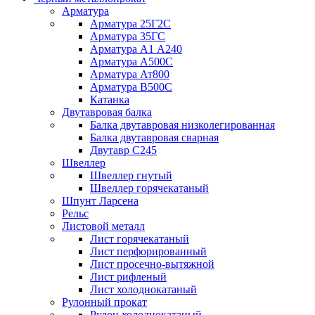
Арматура
Арматура 25Г2С
Арматура 35ГС
Арматура А1 А240
Арматура А500С
Арматура Ат800
Арматура В500С
Катанка
Двутавровая балка
Балка двутавровая низколегированная
Балка двутавровая сварная
Двутавр С245
Швеллер
Швеллер гнутый
Швеллер горячекатаный
Шпунт Ларсена
Рельс
Листовой металл
Лист горячекатаный
Лист перфорированный
Лист просечно-вытяжной
Лист рифленый
Лист холоднокатаный
Рулонный прокат
Рулон холоднокатаный