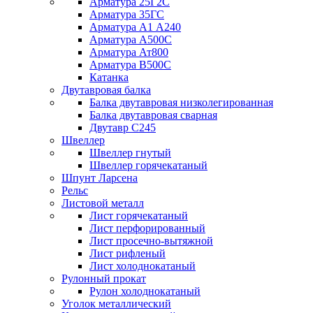
Арматура 25Г2С
Арматура 35ГС
Арматура А1 А240
Арматура А500С
Арматура Ат800
Арматура В500С
Катанка
Двутавровая балка
Балка двутавровая низколегированная
Балка двутавровая сварная
Двутавр С245
Швеллер
Швеллер гнутый
Швеллер горячекатаный
Шпунт Ларсена
Рельс
Листовой металл
Лист горячекатаный
Лист перфорированный
Лист просечно-вытяжной
Лист рифленый
Лист холоднокатаный
Рулонный прокат
Рулон холоднокатаный
Уголок металлический