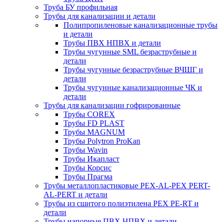
Труба БУ профильная
Трубы для канализации и детали
Полипропиленовые канализационные трубы
и детали
Трубы ПВХ НПВХ и детали
Трубы чугунные SML безраструбные и
детали
Трубы чугунные безраструбные ВЧШГ и
детали
Трубы чугунные канализационные ЧК и
детали
Трубы для канализации гофрированные
Трубы COREX
Трубы FD PLAST
Трубы MAGNUM
Трубы Polytron ProKan
Трубы Wavin
Трубы Икапласт
Трубы Корсис
Трубы Прагма
Трубы металлопластиковые PEX-AL-PEX PERT-
AL-PERT и детали
Трубы из сшитого полиэтилена PEX PE-RT и
детали
Трубы напорные ПВХ НПВХ и детали