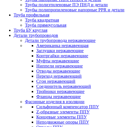
Трубы полиэтиленовые ПЭ ПНД и детали
Трубы полипропиленовые напорные PPR и детали
Труба профильная
Труба квадратная
Труба прямоугольная
Труба БУ круглая
Детали трубопроводов
Детали трубопровода нержавеющие
Американка нержавеющая
Заглушки нержавеющие
Контргайки нержавеющие
Муфты нержавеющие
Ниппели нержавеющие
Отводы нержавеющие
Переход нержавеющий
Сгон нержавеющий
Соединитель нержавеющий
Тройники нержавеющие
Фланцы нержавеющие
Фасонные изделия в изоляции
Cильфонный компенсатор ППУ
Z-образные элементы ППУ
Концевые элементы ППУ
Неподвижные опоры ППУ