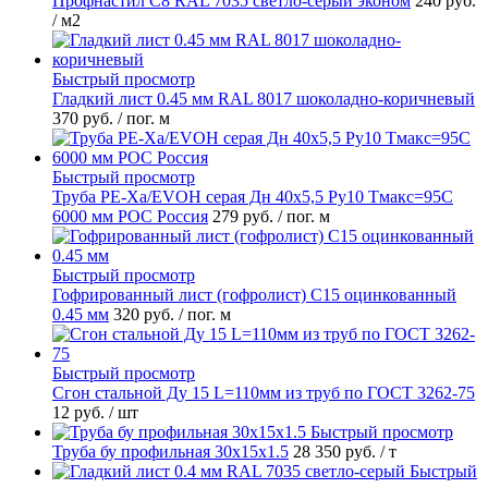
Профнастил С8 RAL 7035 светло-серый эконом
240 руб.
/ м2
Быстрый просмотр
Гладкий лист 0.45 мм RAL 8017 шоколадно-коричневый
370 руб.
/ пог. м
Быстрый просмотр
Труба PE-Xa/EVOH серая Дн 40х5,5 Ру10 Тмакс=95C
6000 мм РОС Россия
279 руб.
/ пог. м
Быстрый просмотр
Гофрированный лист (гофролист) С15 оцинкованный
0.45 мм
320 руб.
/ пог. м
Быстрый просмотр
Сгон стальной Ду 15 L=110мм из труб по ГОСТ 3262-75
12 руб.
/ шт
Быстрый просмотр
Труба бу профильная 30х15х1.5
28 350 руб.
/ т
Быстрый