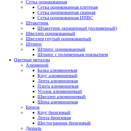
Сетка оцинкованная
Сетка оцинкованная плетеная
Сетка оцинкованная сварная
Сетка оцинкованная ЦПВС
Штакетник
Штакетник окрашенный (полимерный)
Швеллер оцинкованный
Швеллер гнутый оцинкованный
Штрипс
Штрипс оцинкованный
Штрипс с полимерным покрытием
Цветные металлы
Алюминий
Балка алюминиевая
Круг алюминиевый
Лента алюминиевая
Плита алюминиевая
Уголок алюминиевый
Швеллер алюминиевый
Шина алюминиевая
Бронза
Круг бронзовый
Лента бронзовая
Шестигранник бронзовый
Дюраль