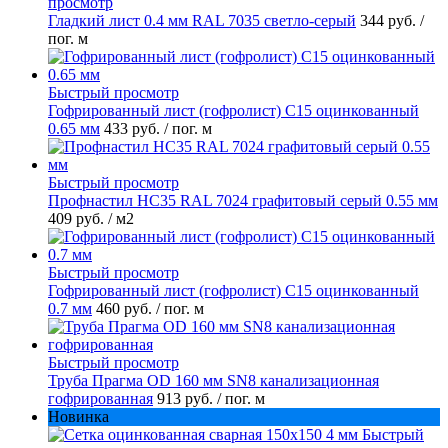
просмотр
Гладкий лист 0.4 мм RAL 7035 светло-серый
344 руб.
/
пог. м
Быстрый просмотр
Гофрированный лист (гофролист) С15 оцинкованный
0.65 мм
433 руб.
/ пог. м
Быстрый просмотр
Профнастил НС35 RAL 7024 графитовый серый 0.55 мм
409 руб.
/ м2
Быстрый просмотр
Гофрированный лист (гофролист) С15 оцинкованный
0.7 мм
460 руб.
/ пог. м
Быстрый просмотр
Труба Прагма OD 160 мм SN8 канализационная
гофрированная
913 руб.
/ пог. м
Новинка
Быстрый