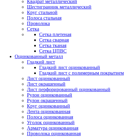
Квадрат металлический
Шестигранник металлический
Круг стальной
Полоса стальная
Проволока
Сетка
Сетка плетеная
Сетка сварная
Сетка тканая
Сетка ЦПВС
Оцинкованный металл
Гладкий лист
Гладкий лист оцинкованный
Гладкий лист с полимерным покрытием
Лист оцинкованный
Лист окрашенный
Лист перфорированный оцинкованный
Рулон оцинкованный
Рулон окрашенный
Круг оцинкованный
Лента оцинкованная
Полоса оцинкованная
Уголок оцинкованный
Арматура оцинкованная
Проволока оцинкованная