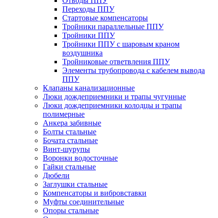
Отводы ППУ
Переходы ППУ
Стартовые компенсаторы
Тройники параллельные ППУ
Тройники ППУ
Тройники ППУ с шаровым краном
воздушника
Тройниковые ответвления ППУ
Элементы трубопровода с кабелем вывода
ППУ
Клапаны канализационные
Люки дождеприемники и трапы чугунные
Люки дождеприемники колодцы и трапы
полимерные
Анкера забивные
Болты стальные
Бочата стальные
Винт-шурупы
Воронки водосточные
Гайки стальные
Дюбели
Заглушки стальные
Компенсаторы и вибровставки
Муфты соединительные
Опоры стальные