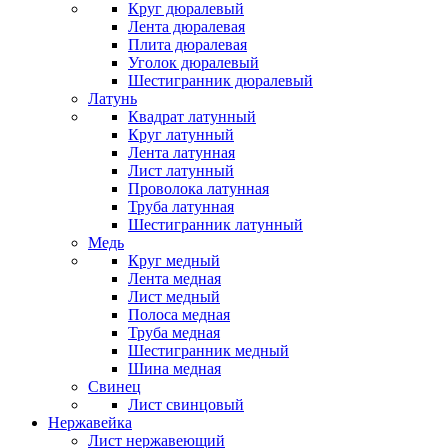
Круг дюралевый
Лента дюралевая
Плита дюралевая
Уголок дюралевый
Шестигранник дюралевый
Латунь
Квадрат латунный
Круг латунный
Лента латунная
Лист латунный
Проволока латунная
Труба латунная
Шестигранник латунный
Медь
Круг медный
Лента медная
Лист медный
Полоса медная
Труба медная
Шестигранник медный
Шина медная
Свинец
Лист свинцовый
Нержавейка
Лист нержавеющий