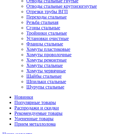
Отводы стальные гнутые
Отводы стальные крутоизогнутые
Отрезки трубы ВГП
Переходы стальные
Резьба стальная
Сгоны стальные
Тройники стальные
Установки очистные
Фланцы стальные
Хомуты пластиковые
Хомуты проволочные
Хомуты ремонтные
Хомуты стальные
Хомуты червячные
Шайбы стальные
Шпильки стальные
Шурупы стальные
Новинки
Популярные товары
Распродажи и скидки
Рекомендуемые товары
Уцененные товары
Прием металлолома