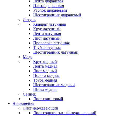
Лента дюралевая
Плита дюралевая
Уголок дюралевый
Шестигранник дюралевый
Латунь
Квадрат латунный
Круг латунный
Лента латунная
Лист латунный
Проволока латунная
Труба латунная
Шестигранник латунный
Медь
Круг медный
Лента медная
Лист медный
Полоса медная
Труба медная
Шестигранник медный
Шина медная
Свинец
Лист свинцовый
Нержавейка
Лист нержавеющий
Лист горячекатаный нержавеющий