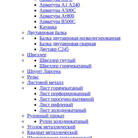
Арматура А1 А240
Арматура А500С
Арматура Ат800
Арматура В500С
Катанка
Двутавровая балка
Балка двутавровая низколегированная
Балка двутавровая сварная
Двутавр С245
Швеллер
Швеллер гнутый
Швеллер горячекатаный
Шпунт Ларсена
Рельс
Листовой металл
Лист горячекатаный
Лист перфорированный
Лист просечно-вытяжной
Лист рифленый
Лист холоднокатаный
Рулонный прокат
Рулон холоднокатаный
Уголок металлический
Квадрат металлический
Шестигранник металлический