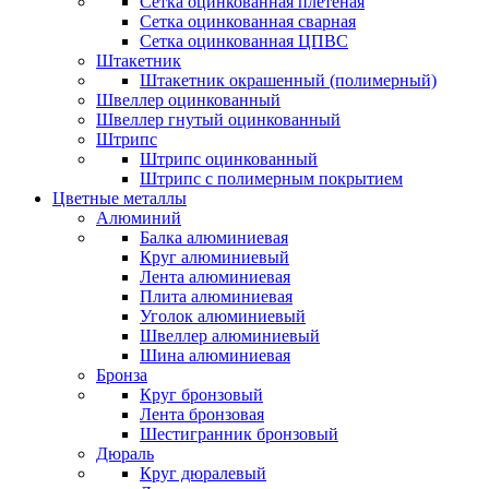
Сетка оцинкованная плетеная
Сетка оцинкованная сварная
Сетка оцинкованная ЦПВС
Штакетник
Штакетник окрашенный (полимерный)
Швеллер оцинкованный
Швеллер гнутый оцинкованный
Штрипс
Штрипс оцинкованный
Штрипс с полимерным покрытием
Цветные металлы
Алюминий
Балка алюминиевая
Круг алюминиевый
Лента алюминиевая
Плита алюминиевая
Уголок алюминиевый
Швеллер алюминиевый
Шина алюминиевая
Бронза
Круг бронзовый
Лента бронзовая
Шестигранник бронзовый
Дюраль
Круг дюралевый