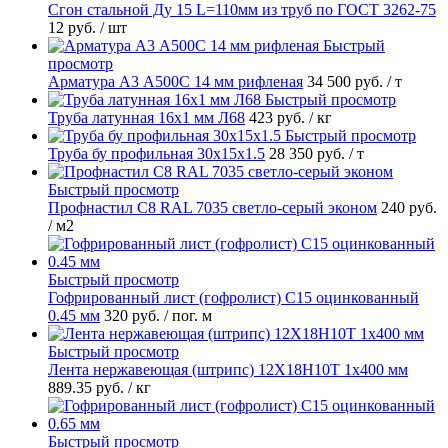
Сгон стальной Ду 15 L=110мм из труб по ГОСТ 3262-75
12 руб.
/ шт
Быстрый
просмотр
Арматура А3 А500С 14 мм рифленая
34 500 руб.
/ т
Быстрый просмотр
Труба латунная 16х1 мм Л68
423 руб.
/ кг
Быстрый просмотр
Труба бу профильная 30х15х1.5
28 350 руб.
/ т
Быстрый просмотр
Профнастил С8 RAL 7035 светло-серый эконом
240 руб.
/ м2
Быстрый просмотр
Гофрированный лист (гофролист) С15 оцинкованный
0.45 мм
320 руб.
/ пог. м
Быстрый просмотр
Лента нержавеющая (штрипс) 12Х18Н10Т 1х400 мм
889.35 руб.
/ кг
Быстрый просмотр