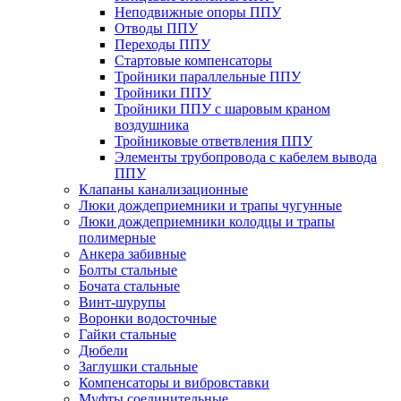
Неподвижные опоры ППУ
Отводы ППУ
Переходы ППУ
Стартовые компенсаторы
Тройники параллельные ППУ
Тройники ППУ
Тройники ППУ с шаровым краном
воздушника
Тройниковые ответвления ППУ
Элементы трубопровода с кабелем вывода
ППУ
Клапаны канализационные
Люки дождеприемники и трапы чугунные
Люки дождеприемники колодцы и трапы
полимерные
Анкера забивные
Болты стальные
Бочата стальные
Винт-шурупы
Воронки водосточные
Гайки стальные
Дюбели
Заглушки стальные
Компенсаторы и вибровставки
Муфты соединительные