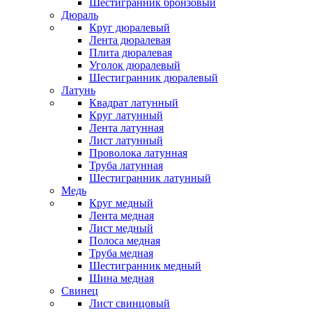
Шестигранник бронзовый
Дюраль
Круг дюралевый
Лента дюралевая
Плита дюралевая
Уголок дюралевый
Шестигранник дюралевый
Латунь
Квадрат латунный
Круг латунный
Лента латунная
Лист латунный
Проволока латунная
Труба латунная
Шестигранник латунный
Медь
Круг медный
Лента медная
Лист медный
Полоса медная
Труба медная
Шестигранник медный
Шина медная
Свинец
Лист свинцовый