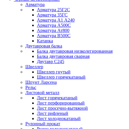
Арматура
Арматура 25Г2С
Арматура 35ГС
Арматура А1 А240
Арматура А500С
Арматура Ат800
Арматура В500С
Катанка
Двутавровая балка
Балка двутавровая низколегированная
Балка двутавровая сварная
Двутавр С245
Швеллер
Швеллер гнутый
Швеллер горячекатаный
Шпунт Ларсена
Рельс
Листовой металл
Лист горячекатаный
Лист перфорированный
Лист просечно-вытяжной
Лист рифленый
Лист холоднокатаный
Рулонный прокат
Рулон холоднокатаный