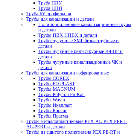
Труба ППУ
Труба ЦПП
Труба БУ профильная
Трубы для канализации и детали
Полипропиленовые канализационные трубы
и детали
Трубы ПВХ НПВХ и детали
Трубы чугунные SML безраструбные и
детали
Трубы чугунные безраструбные ВЧШГ и
детали
Трубы чугунные канализационные ЧК и
детали
Трубы для канализации гофрированные
Трубы COREX
Трубы FD PLAST
Трубы MAGNUM
Трубы Polytron ProKan
Трубы Wavin
Трубы Икапласт
Трубы Корсис
Трубы Прагма
Трубы металлопластиковые PEX-AL-PEX PERT-
AL-PERT и детали
Трубы из сшитого полиэтилена PEX PE-RT и