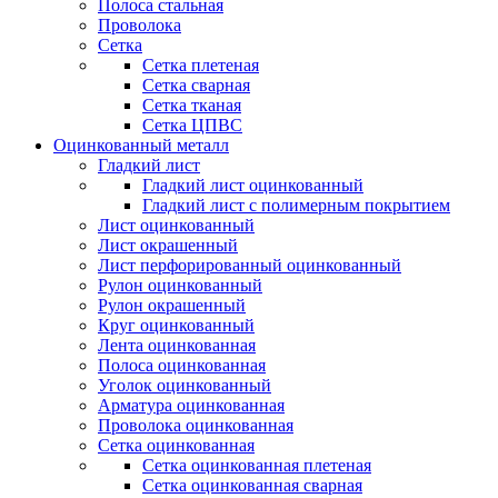
Полоса стальная
Проволока
Сетка
Сетка плетеная
Сетка сварная
Сетка тканая
Сетка ЦПВС
Оцинкованный металл
Гладкий лист
Гладкий лист оцинкованный
Гладкий лист с полимерным покрытием
Лист оцинкованный
Лист окрашенный
Лист перфорированный оцинкованный
Рулон оцинкованный
Рулон окрашенный
Круг оцинкованный
Лента оцинкованная
Полоса оцинкованная
Уголок оцинкованный
Арматура оцинкованная
Проволока оцинкованная
Сетка оцинкованная
Сетка оцинкованная плетеная
Сетка оцинкованная сварная