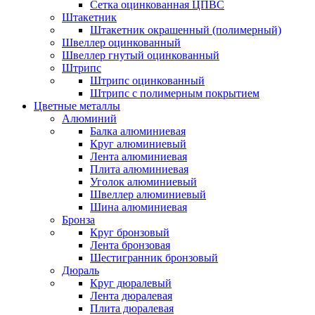
Сетка оцинкованная ЦПВС
Штакетник
Штакетник окрашенный (полимерный)
Швеллер оцинкованный
Швеллер гнутый оцинкованный
Штрипс
Штрипс оцинкованный
Штрипс с полимерным покрытием
Цветные металлы
Алюминий
Балка алюминиевая
Круг алюминиевый
Лента алюминиевая
Плита алюминиевая
Уголок алюминиевый
Швеллер алюминиевый
Шина алюминиевая
Бронза
Круг бронзовый
Лента бронзовая
Шестигранник бронзовый
Дюраль
Круг дюралевый
Лента дюралевая
Плита дюралевая