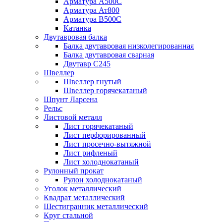
Арматура А500С
Арматура Ат800
Арматура В500С
Катанка
Двутавровая балка
Балка двутавровая низколегированная
Балка двутавровая сварная
Двутавр С245
Швеллер
Швеллер гнутый
Швеллер горячекатаный
Шпунт Ларсена
Рельс
Листовой металл
Лист горячекатаный
Лист перфорированный
Лист просечно-вытяжной
Лист рифленый
Лист холоднокатаный
Рулонный прокат
Рулон холоднокатаный
Уголок металлический
Квадрат металлический
Шестигранник металлический
Круг стальной