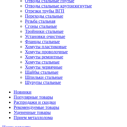
Отводы стальные гнутые
Отводы стальные крутоизогнутые
Отрезки трубы ВГП
Переходы стальные
Резьба стальная
Сгоны стальные
Тройники стальные
Установки очистные
Фланцы стальные
Хомуты пластиковые
Хомуты проволочные
Хомуты ремонтные
Хомуты стальные
Хомуты червячные
Шайбы стальные
Шпильки стальные
Шурупы стальные
Новинки
Популярные товары
Распродажи и скидки
Рекомендуемые товары
Уцененные товары
Прием металлолома