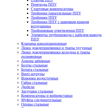
Отводы ППУ
Переходы ППУ
Стартовые компенсаторы
Тройники параллельные ППУ
Тройники ППУ
Тройники ППУ с шаровым краном
воздушника
Тройниковые ответвления ППУ
Элементы трубопровода с кабелем вывода
ППУ
Клапаны канализационные
Люки дождеприемники и трапы чугунные
Люки дождеприемники колодцы и трапы
полимерные
Анкера забивные
Болты стальные
Бочата стальные
Винт-шурупы
Воронки водосточные
Гайки стальные
Дюбели
Заглушки стальные
Компенсаторы и вибровставки
Муфты соединительные
Опоры стальные