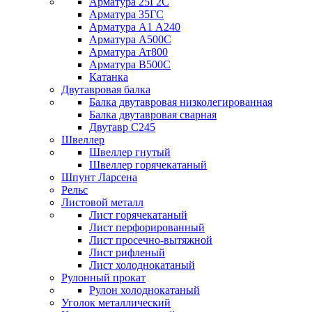
Арматура 25Г2С
Арматура 35ГС
Арматура А1 А240
Арматура А500С
Арматура Ат800
Арматура В500С
Катанка
Двутавровая балка
Балка двутавровая низколегированная
Балка двутавровая сварная
Двутавр С245
Швеллер
Швеллер гнутый
Швеллер горячекатаный
Шпунт Ларсена
Рельс
Листовой металл
Лист горячекатаный
Лист перфорированный
Лист просечно-вытяжной
Лист рифленый
Лист холоднокатаный
Рулонный прокат
Рулон холоднокатаный
Уголок металлический