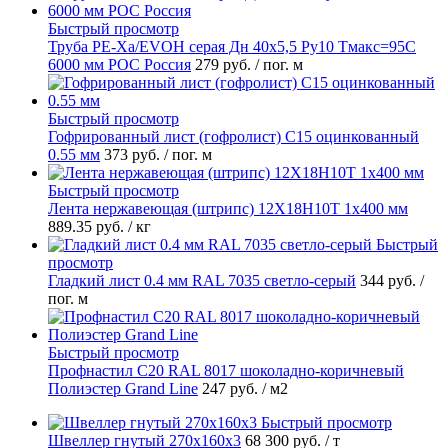
Быстрый просмотр
Труба PE-Xa/EVOH серая Дн 40х5,5 Ру10 Тмакс=95C
6000 мм РОС Россия
279 руб.
/ пог. м
Быстрый просмотр
Гофрированный лист (гофролист) С15 оцинкованный
0.55 мм
373 руб.
/ пог. м
Быстрый просмотр
Лента нержавеющая (штрипс) 12Х18Н10Т 1х400 мм
889.35 руб.
/ кг
Быстрый
просмотр
Гладкий лист 0.4 мм RAL 7035 светло-серый
344 руб.
/
пог. м
Быстрый просмотр
Профнастил С20 RAL 8017 шоколадно-коричневый
Полиэстер Grand Line
247 руб.
/ м2
Быстрый просмотр
Швеллер гнутый 270х160х3
68 300 руб.
/ т