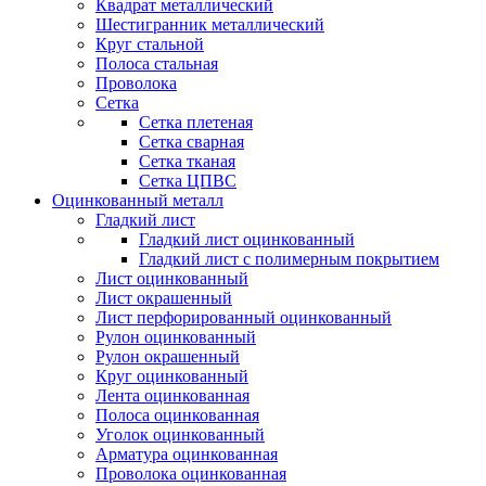
Квадрат металлический
Шестигранник металлический
Круг стальной
Полоса стальная
Проволока
Сетка
Сетка плетеная
Сетка сварная
Сетка тканая
Сетка ЦПВС
Оцинкованный металл
Гладкий лист
Гладкий лист оцинкованный
Гладкий лист с полимерным покрытием
Лист оцинкованный
Лист окрашенный
Лист перфорированный оцинкованный
Рулон оцинкованный
Рулон окрашенный
Круг оцинкованный
Лента оцинкованная
Полоса оцинкованная
Уголок оцинкованный
Арматура оцинкованная
Проволока оцинкованная