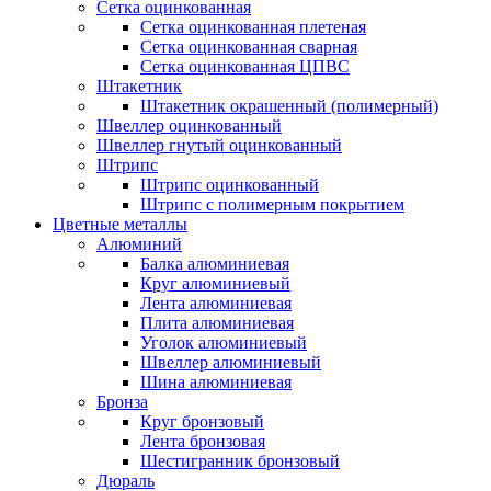
Сетка оцинкованная
Сетка оцинкованная плетеная
Сетка оцинкованная сварная
Сетка оцинкованная ЦПВС
Штакетник
Штакетник окрашенный (полимерный)
Швеллер оцинкованный
Швеллер гнутый оцинкованный
Штрипс
Штрипс оцинкованный
Штрипс с полимерным покрытием
Цветные металлы
Алюминий
Балка алюминиевая
Круг алюминиевый
Лента алюминиевая
Плита алюминиевая
Уголок алюминиевый
Швеллер алюминиевый
Шина алюминиевая
Бронза
Круг бронзовый
Лента бронзовая
Шестигранник бронзовый
Дюраль