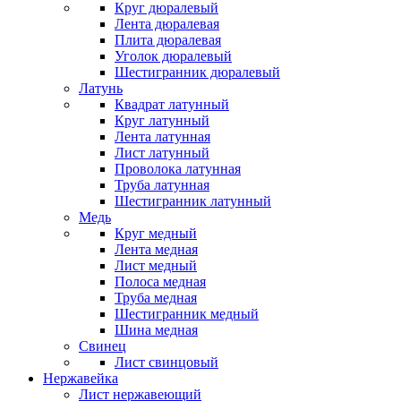
Круг дюралевый
Лента дюралевая
Плита дюралевая
Уголок дюралевый
Шестигранник дюралевый
Латунь
Квадрат латунный
Круг латунный
Лента латунная
Лист латунный
Проволока латунная
Труба латунная
Шестигранник латунный
Медь
Круг медный
Лента медная
Лист медный
Полоса медная
Труба медная
Шестигранник медный
Шина медная
Свинец
Лист свинцовый
Нержавейка
Лист нержавеющий