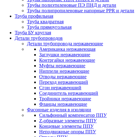
Трубы полиэтиленовые ПЭ ПНД и детали
Трубы полипропиленовые напорные PPR и детали
Труба профильная
Труба квадратная
Труба прямоугольная
Труба БУ круглая
Детали трубопроводов
Детали трубопровода нержавеющие
Американка нержавеющая
Заглушки нержавеющие
Контргайки нержавеющие
Муфты нержавеющие
Ниппели нержавеющие
Отводы нержавеющие
Переход нержавеющий
Сгон нержавеющий
Соединитель нержавеющий
Тройники нержавеющие
Фланцы нержавеющие
Фасонные изделия в изоляции
Cильфонный компенсатор ППУ
Z-образные элементы ППУ
Концевые элементы ППУ
Неподвижные опоры ППУ