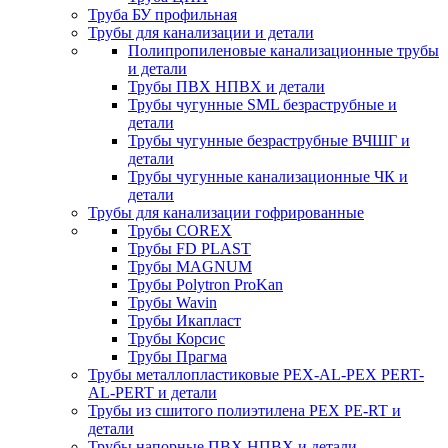
Труба БУ профильная
Трубы для канализации и детали
Полипропиленовые канализационные трубы
и детали
Трубы ПВХ НПВХ и детали
Трубы чугунные SML безраструбные и
детали
Трубы чугунные безраструбные ВЧШГ и
детали
Трубы чугунные канализационные ЧК и
детали
Трубы для канализации гофрированные
Трубы COREX
Трубы FD PLAST
Трубы MAGNUM
Трубы Polytron ProKan
Трубы Wavin
Трубы Икапласт
Трубы Корсис
Трубы Прагма
Трубы металлопластиковые PEX-AL-PEX PERT-
AL-PERT и детали
Трубы из сшитого полиэтилена PEX PE-RT и
детали
Трубы напорные ПВХ НПВХ и детали