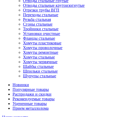
Отводы стальные гнутые
Отводы стальные крутоизогнутые
Отрезки трубы ВГП
Переходы стальные
Резьба стальная
Сгоны стальные
Тройники стальные
Установки очистные
Фланцы стальные
Хомуты пластиковые
Хомуты проволочные
Хомуты ремонтные
Хомуты стальные
Хомуты червячные
Шайбы стальные
Шпильки стальные
Шурупы стальные
Новинки
Популярные товары
Распродажи и скидки
Рекомендуемые товары
Уцененные товары
Прием металлолома