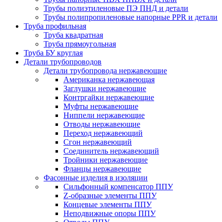
Трубы полиэтиленовые ПЭ ПНД и детали
Трубы полипропиленовые напорные PPR и детали
Труба профильная
Труба квадратная
Труба прямоугольная
Труба БУ круглая
Детали трубопроводов
Детали трубопровода нержавеющие
Американка нержавеющая
Заглушки нержавеющие
Контргайки нержавеющие
Муфты нержавеющие
Ниппели нержавеющие
Отводы нержавеющие
Переход нержавеющий
Сгон нержавеющий
Соединитель нержавеющий
Тройники нержавеющие
Фланцы нержавеющие
Фасонные изделия в изоляции
Cильфонный компенсатор ППУ
Z-образные элементы ППУ
Концевые элементы ППУ
Неподвижные опоры ППУ