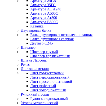
Арматура 25Г2С
Арматура 35ГС
Арматура А1 А240
Арматура А500С
Арматура Ат800
Арматура В500С
Катанка
Двутавровая балка
Балка двутавровая низколегированная
Балка двутавровая сварная
Двутавр С245
Швеллер
Швеллер гнутый
Швеллер горячекатаный
Шпунт Ларсена
Рельс
Листовой металл
Лист горячекатаный
Лист перфорированный
Лист просечно-вытяжной
Лист рифленый
Лист холоднокатаный
Рулонный прокат
Рулон холоднокатаный
Уголок металлический