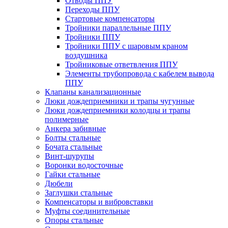
Отводы ППУ
Переходы ППУ
Стартовые компенсаторы
Тройники параллельные ППУ
Тройники ППУ
Тройники ППУ с шаровым краном
воздушника
Тройниковые ответвления ППУ
Элементы трубопровода с кабелем вывода
ППУ
Клапаны канализационные
Люки дождеприемники и трапы чугунные
Люки дождеприемники колодцы и трапы
полимерные
Анкера забивные
Болты стальные
Бочата стальные
Винт-шурупы
Воронки водосточные
Гайки стальные
Дюбели
Заглушки стальные
Компенсаторы и вибровставки
Муфты соединительные
Опоры стальные