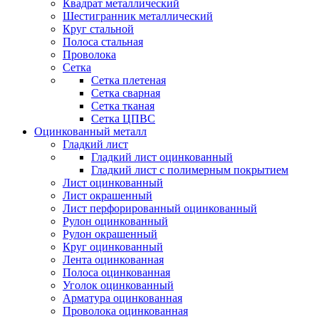
Квадрат металлический
Шестигранник металлический
Круг стальной
Полоса стальная
Проволока
Сетка
Сетка плетеная
Сетка сварная
Сетка тканая
Сетка ЦПВС
Оцинкованный металл
Гладкий лист
Гладкий лист оцинкованный
Гладкий лист с полимерным покрытием
Лист оцинкованный
Лист окрашенный
Лист перфорированный оцинкованный
Рулон оцинкованный
Рулон окрашенный
Круг оцинкованный
Лента оцинкованная
Полоса оцинкованная
Уголок оцинкованный
Арматура оцинкованная
Проволока оцинкованная