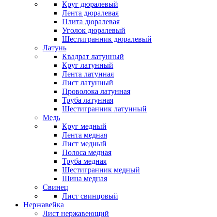
Круг дюралевый
Лента дюралевая
Плита дюралевая
Уголок дюралевый
Шестигранник дюралевый
Латунь
Квадрат латунный
Круг латунный
Лента латунная
Лист латунный
Проволока латунная
Труба латунная
Шестигранник латунный
Медь
Круг медный
Лента медная
Лист медный
Полоса медная
Труба медная
Шестигранник медный
Шина медная
Свинец
Лист свинцовый
Нержавейка
Лист нержавеющий