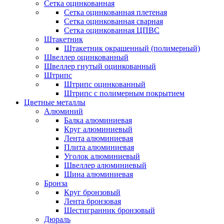
Сетка оцинкованная
Сетка оцинкованная плетеная
Сетка оцинкованная сварная
Сетка оцинкованная ЦПВС
Штакетник
Штакетник окрашенный (полимерный)
Швеллер оцинкованный
Швеллер гнутый оцинкованный
Штрипс
Штрипс оцинкованный
Штрипс с полимерным покрытием
Цветные металлы
Алюминий
Балка алюминиевая
Круг алюминиевый
Лента алюминиевая
Плита алюминиевая
Уголок алюминиевый
Швеллер алюминиевый
Шина алюминиевая
Бронза
Круг бронзовый
Лента бронзовая
Шестигранник бронзовый
Дюраль