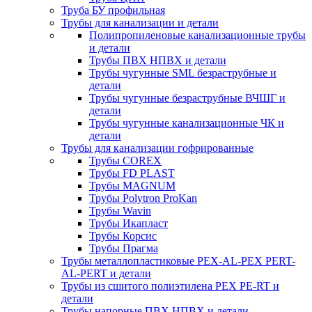
Труба БУ профильная
Трубы для канализации и детали
Полипропиленовые канализационные трубы
и детали
Трубы ПВХ НПВХ и детали
Трубы чугунные SML безраструбные и
детали
Трубы чугунные безраструбные ВЧШГ и
детали
Трубы чугунные канализационные ЧК и
детали
Трубы для канализации гофрированные
Трубы COREX
Трубы FD PLAST
Трубы MAGNUM
Трубы Polytron ProKan
Трубы Wavin
Трубы Икапласт
Трубы Корсис
Трубы Прагма
Трубы металлопластиковые PEX-AL-PEX PERT-
AL-PERT и детали
Трубы из сшитого полиэтилена PEX PE-RT и
детали
Трубы напорные ПВХ НПВХ и детали