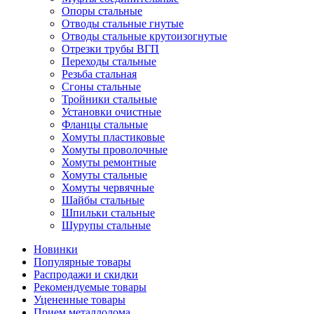
Опоры стальные
Отводы стальные гнутые
Отводы стальные крутоизогнутые
Отрезки трубы ВГП
Переходы стальные
Резьба стальная
Сгоны стальные
Тройники стальные
Установки очистные
Фланцы стальные
Хомуты пластиковые
Хомуты проволочные
Хомуты ремонтные
Хомуты стальные
Хомуты червячные
Шайбы стальные
Шпильки стальные
Шурупы стальные
Новинки
Популярные товары
Распродажи и скидки
Рекомендуемые товары
Уцененные товары
Прием металлолома