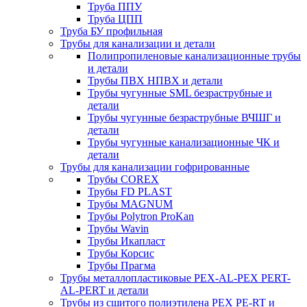
Труба ППУ
Труба ЦПП
Труба БУ профильная
Трубы для канализации и детали
Полипропиленовые канализационные трубы
и детали
Трубы ПВХ НПВХ и детали
Трубы чугунные SML безраструбные и
детали
Трубы чугунные безраструбные ВЧШГ и
детали
Трубы чугунные канализационные ЧК и
детали
Трубы для канализации гофрированные
Трубы COREX
Трубы FD PLAST
Трубы MAGNUM
Трубы Polytron ProKan
Трубы Wavin
Трубы Икапласт
Трубы Корсис
Трубы Прагма
Трубы металлопластиковые PEX-AL-PEX PERT-
AL-PERT и детали
Трубы из сшитого полиэтилена PEX PE-RT и