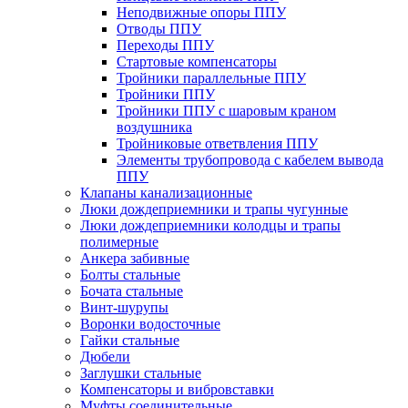
Неподвижные опоры ППУ
Отводы ППУ
Переходы ППУ
Стартовые компенсаторы
Тройники параллельные ППУ
Тройники ППУ
Тройники ППУ с шаровым краном
воздушника
Тройниковые ответвления ППУ
Элементы трубопровода с кабелем вывода
ППУ
Клапаны канализационные
Люки дождеприемники и трапы чугунные
Люки дождеприемники колодцы и трапы
полимерные
Анкера забивные
Болты стальные
Бочата стальные
Винт-шурупы
Воронки водосточные
Гайки стальные
Дюбели
Заглушки стальные
Компенсаторы и вибровставки
Муфты соединительные