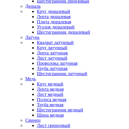
Шестигранник бронзовый
Дюраль
Круг дюралевый
Лента дюралевая
Плита дюралевая
Уголок дюралевый
Шестигранник дюралевый
Латунь
Квадрат латунный
Круг латунный
Лента латунная
Лист латунный
Проволока латунная
Труба латунная
Шестигранник латунный
Медь
Круг медный
Лента медная
Лист медный
Полоса медная
Труба медная
Шестигранник медный
Шина медная
Свинец
Лист свинцовый