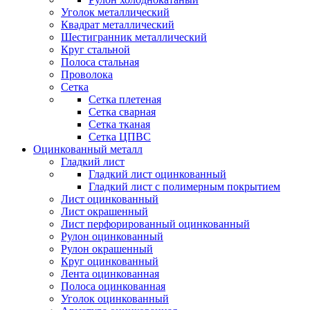
Уголок металлический
Квадрат металлический
Шестигранник металлический
Круг стальной
Полоса стальная
Проволока
Сетка
Сетка плетеная
Сетка сварная
Сетка тканая
Сетка ЦПВС
Оцинкованный металл
Гладкий лист
Гладкий лист оцинкованный
Гладкий лист с полимерным покрытием
Лист оцинкованный
Лист окрашенный
Лист перфорированный оцинкованный
Рулон оцинкованный
Рулон окрашенный
Круг оцинкованный
Лента оцинкованная
Полоса оцинкованная
Уголок оцинкованный