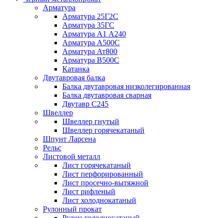
Арматура
Арматура 25Г2С
Арматура 35ГС
Арматура А1 А240
Арматура А500С
Арматура Ат800
Арматура В500С
Катанка
Двутавровая балка
Балка двутавровая низколегированная
Балка двутавровая сварная
Двутавр С245
Швеллер
Швеллер гнутый
Швеллер горячекатаный
Шпунт Ларсена
Рельс
Листовой металл
Лист горячекатаный
Лист перфорированный
Лист просечно-вытяжной
Лист рифленый
Лист холоднокатаный
Рулонный прокат
Рулон холоднокатаный