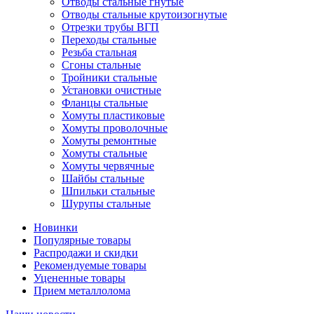
Отводы стальные гнутые
Отводы стальные крутоизогнутые
Отрезки трубы ВГП
Переходы стальные
Резьба стальная
Сгоны стальные
Тройники стальные
Установки очистные
Фланцы стальные
Хомуты пластиковые
Хомуты проволочные
Хомуты ремонтные
Хомуты стальные
Хомуты червячные
Шайбы стальные
Шпильки стальные
Шурупы стальные
Новинки
Популярные товары
Распродажи и скидки
Рекомендуемые товары
Уцененные товары
Прием металлолома