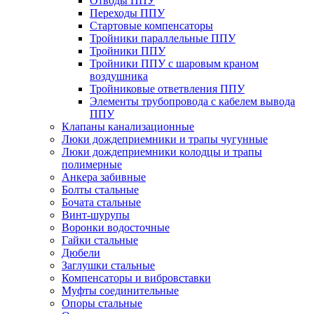
Отводы ППУ
Переходы ППУ
Стартовые компенсаторы
Тройники параллельные ППУ
Тройники ППУ
Тройники ППУ с шаровым краном
воздушника
Тройниковые ответвления ППУ
Элементы трубопровода с кабелем вывода
ППУ
Клапаны канализационные
Люки дождеприемники и трапы чугунные
Люки дождеприемники колодцы и трапы
полимерные
Анкера забивные
Болты стальные
Бочата стальные
Винт-шурупы
Воронки водосточные
Гайки стальные
Дюбели
Заглушки стальные
Компенсаторы и вибровставки
Муфты соединительные
Опоры стальные