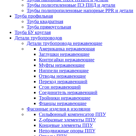
Трубы полиэтиленовые ПЭ ПНД и детали
Трубы полипропиленовые напорные PPR и детали
Труба профильная
Труба квадратная
Труба прямоугольная
Труба БУ круглая
Детали трубопроводов
Детали трубопровода нержавеющие
Американка нержавеющая
Заглушки нержавеющие
Контргайки нержавеющие
Муфты нержавеющие
Ниппели нержавеющие
Отводы нержавеющие
Переход нержавеющий
Сгон нержавеющий
Соединитель нержавеющий
Тройники нержавеющие
Фланцы нержавеющие
Фасонные изделия в изоляции
Cильфонный компенсатор ППУ
Z-образные элементы ППУ
Концевые элементы ППУ
Неподвижные опоры ППУ