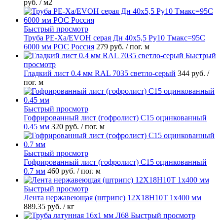
руб.
/ м2
Быстрый просмотр
Труба PE-Xa/EVOH серая Дн 40х5,5 Ру10 Тмакс=95C
6000 мм РОС Россия
279 руб.
/ пог. м
Быстрый
просмотр
Гладкий лист 0.4 мм RAL 7035 светло-серый
344 руб.
/
пог. м
Быстрый просмотр
Гофрированный лист (гофролист) С15 оцинкованный
0.45 мм
320 руб.
/ пог. м
Быстрый просмотр
Гофрированный лист (гофролист) С15 оцинкованный
0.7 мм
460 руб.
/ пог. м
Быстрый просмотр
Лента нержавеющая (штрипс) 12Х18Н10Т 1х400 мм
889.35 руб.
/ кг
Быстрый просмотр