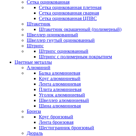
Сетка оцинкованная
Сетка оцинкованная плетеная
Сетка оцинкованная сварная
Сетка оцинкованная ЦПВС
Штакетник
Штакетник окрашенный (полимерный)
Швеллер оцинкованный
Швеллер гнутый оцинкованный
Штрипс
Штрипс оцинкованный
Штрипс с полимерным покрытием
Цветные металлы
Алюминий
Балка алюминиевая
Круг алюминиевый
Лента алюминиевая
Плита алюминиевая
Уголок алюминиевый
Швеллер алюминиевый
Шина алюминиевая
Бронза
Круг бронзовый
Лента бронзовая
Шестигранник бронзовый
Дюраль