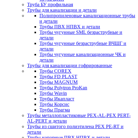
Труба БУ профильная
Трубы для канализации и детали
Полипропиленовые канализационные трубы
и детали
Трубы ПВХ НПВХ и детали
Трубы чугунные SML безраструбные и
детали
Трубы чугунные безраструбные ВЧШГ и
детали
Трубы чугунные канализационные ЧК и
детали
Трубы для канализации гофрированные
Трубы COREX
Трубы FD PLAST
Трубы MAGNUM
Трубы Polytron ProKan
Трубы Wavin
Трубы Икапласт
Трубы Корсис
Трубы Прагма
Трубы металлопластиковые PEX-AL-PEX PERT-
AL-PERT и детали
Трубы из сшитого полиэтилена PEX PE-RT и
детали
Трубы напорные ПВХ НПВХ и детали