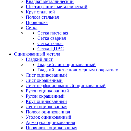
Квадрат металлический
Шестигранник металлический
Круг стальной
Полоса стальная
Проволока
Сетка
Сетка плетеная
Сетка сварная
Сетка тканая
Сетка ЦПВС
Оцинкованный металл
Гладкий лист
Гладкий лист оцинкованный
Гладкий лист с полимерным покрытием
Лист оцинкованный
Лист окрашенный
Лист перфорированный оцинкованный
Рулон оцинкованный
Рулон окрашенный
Круг оцинкованный
Лента оцинкованная
Полоса оцинкованная
Уголок оцинкованный
Арматура оцинкованная
Проволока оцинкованная