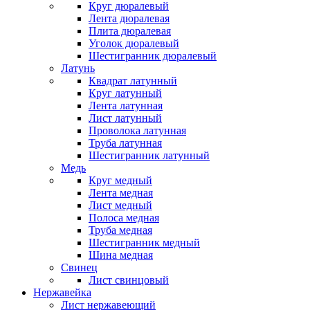
Круг дюралевый
Лента дюралевая
Плита дюралевая
Уголок дюралевый
Шестигранник дюралевый
Латунь
Квадрат латунный
Круг латунный
Лента латунная
Лист латунный
Проволока латунная
Труба латунная
Шестигранник латунный
Медь
Круг медный
Лента медная
Лист медный
Полоса медная
Труба медная
Шестигранник медный
Шина медная
Свинец
Лист свинцовый
Нержавейка
Лист нержавеющий