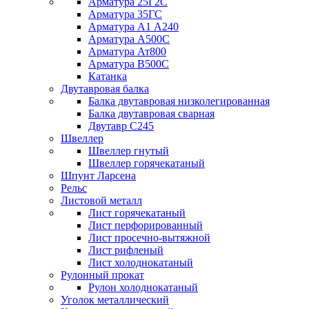
Арматура 25Г2С
Арматура 35ГС
Арматура А1 А240
Арматура А500С
Арматура Ат800
Арматура В500С
Катанка
Двутавровая балка
Балка двутавровая низколегированная
Балка двутавровая сварная
Двутавр С245
Швеллер
Швеллер гнутый
Швеллер горячекатаный
Шпунт Ларсена
Рельс
Листовой металл
Лист горячекатаный
Лист перфорированный
Лист просечно-вытяжной
Лист рифленый
Лист холоднокатаный
Рулонный прокат
Рулон холоднокатаный
Уголок металлический