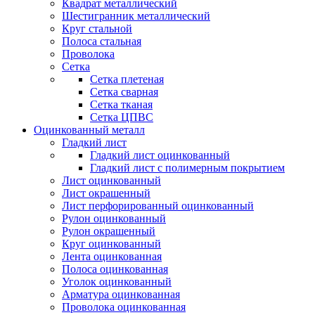
Квадрат металлический
Шестигранник металлический
Круг стальной
Полоса стальная
Проволока
Сетка
Сетка плетеная
Сетка сварная
Сетка тканая
Сетка ЦПВС
Оцинкованный металл
Гладкий лист
Гладкий лист оцинкованный
Гладкий лист с полимерным покрытием
Лист оцинкованный
Лист окрашенный
Лист перфорированный оцинкованный
Рулон оцинкованный
Рулон окрашенный
Круг оцинкованный
Лента оцинкованная
Полоса оцинкованная
Уголок оцинкованный
Арматура оцинкованная
Проволока оцинкованная