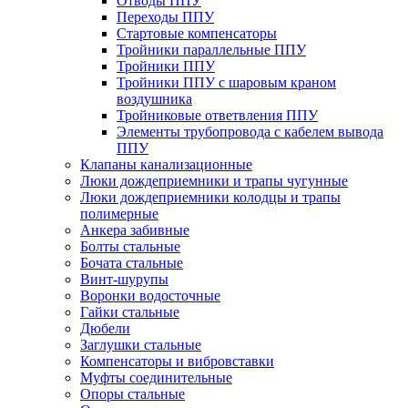
Отводы ППУ
Переходы ППУ
Стартовые компенсаторы
Тройники параллельные ППУ
Тройники ППУ
Тройники ППУ с шаровым краном
воздушника
Тройниковые ответвления ППУ
Элементы трубопровода с кабелем вывода
ППУ
Клапаны канализационные
Люки дождеприемники и трапы чугунные
Люки дождеприемники колодцы и трапы
полимерные
Анкера забивные
Болты стальные
Бочата стальные
Винт-шурупы
Воронки водосточные
Гайки стальные
Дюбели
Заглушки стальные
Компенсаторы и вибровставки
Муфты соединительные
Опоры стальные