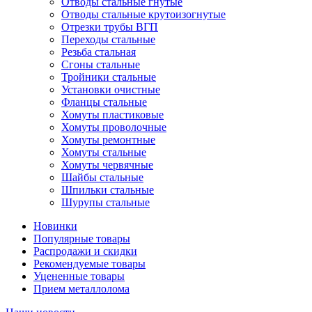
Отводы стальные гнутые
Отводы стальные крутоизогнутые
Отрезки трубы ВГП
Переходы стальные
Резьба стальная
Сгоны стальные
Тройники стальные
Установки очистные
Фланцы стальные
Хомуты пластиковые
Хомуты проволочные
Хомуты ремонтные
Хомуты стальные
Хомуты червячные
Шайбы стальные
Шпильки стальные
Шурупы стальные
Новинки
Популярные товары
Распродажи и скидки
Рекомендуемые товары
Уцененные товары
Прием металлолома