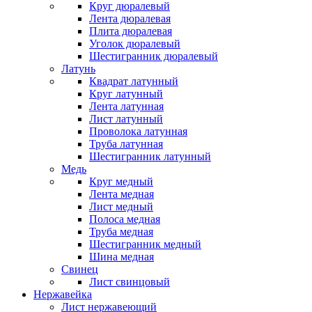
Круг дюралевый
Лента дюралевая
Плита дюралевая
Уголок дюралевый
Шестигранник дюралевый
Латунь
Квадрат латунный
Круг латунный
Лента латунная
Лист латунный
Проволока латунная
Труба латунная
Шестигранник латунный
Медь
Круг медный
Лента медная
Лист медный
Полоса медная
Труба медная
Шестигранник медный
Шина медная
Свинец
Лист свинцовый
Нержавейка
Лист нержавеющий