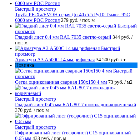
Быстрый просмотр
Труба PE-Xa/EVOH серая Дн 40х5,5 Ру10 Тмакс=95C
6000 мм РОС Россия
279 руб.
/ пог. м
Быстрый
просмотр
Гладкий лист 0.4 мм RAL 7035 светло-серый
344 руб.
/
пог. м
Быстрый
просмотр
Арматура А3 А500С 14 мм рифленая
34 500 руб.
/ т
Новинка
Быстрый
просмотр
Сетка оцинкованная сварная 150х150 4 мм
73 руб.
/ м2
Быстрый просмотр
Гладкий лист 0.45 мм RAL 8017 шоколадно-коричневый
370 руб.
/ пог. м
Быстрый просмотр
Гофрированный лист (гофролист) С15 оцинкованный
0.65 мм
433 руб.
/ пог. м