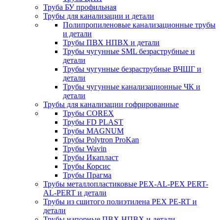
Труба БУ профильная
Трубы для канализации и детали
Полипропиленовые канализационные трубы
и детали
Трубы ПВХ НПВХ и детали
Трубы чугунные SML безраструбные и
детали
Трубы чугунные безраструбные ВЧШГ и
детали
Трубы чугунные канализационные ЧК и
детали
Трубы для канализации гофрированные
Трубы COREX
Трубы FD PLAST
Трубы MAGNUM
Трубы Polytron ProKan
Трубы Wavin
Трубы Икапласт
Трубы Корсис
Трубы Прагма
Трубы металлопластиковые PEX-AL-PEX PERT-
AL-PERT и детали
Трубы из сшитого полиэтилена PEX PE-RT и
детали
Трубы напорные ПВХ НПВХ и детали