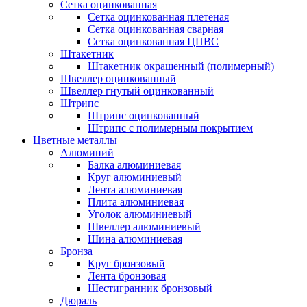
Сетка оцинкованная
Сетка оцинкованная плетеная
Сетка оцинкованная сварная
Сетка оцинкованная ЦПВС
Штакетник
Штакетник окрашенный (полимерный)
Швеллер оцинкованный
Швеллер гнутый оцинкованный
Штрипс
Штрипс оцинкованный
Штрипс с полимерным покрытием
Цветные металлы
Алюминий
Балка алюминиевая
Круг алюминиевый
Лента алюминиевая
Плита алюминиевая
Уголок алюминиевый
Швеллер алюминиевый
Шина алюминиевая
Бронза
Круг бронзовый
Лента бронзовая
Шестигранник бронзовый
Дюраль