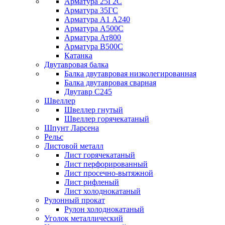
Арматура 25Г2С
Арматура 35ГС
Арматура А1 А240
Арматура А500С
Арматура Ат800
Арматура В500С
Катанка
Двутавровая балка
Балка двутавровая низколегированная
Балка двутавровая сварная
Двутавр С245
Швеллер
Швеллер гнутый
Швеллер горячекатаный
Шпунт Ларсена
Рельс
Листовой металл
Лист горячекатаный
Лист перфорированный
Лист просечно-вытяжной
Лист рифленый
Лист холоднокатаный
Рулонный прокат
Рулон холоднокатаный
Уголок металлический