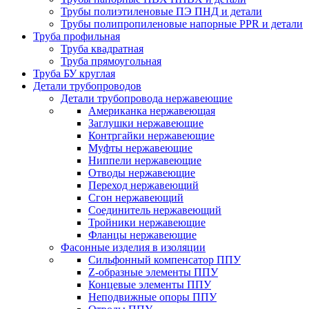
Трубы полиэтиленовые ПЭ ПНД и детали
Трубы полипропиленовые напорные PPR и детали
Труба профильная
Труба квадратная
Труба прямоугольная
Труба БУ круглая
Детали трубопроводов
Детали трубопровода нержавеющие
Американка нержавеющая
Заглушки нержавеющие
Контргайки нержавеющие
Муфты нержавеющие
Ниппели нержавеющие
Отводы нержавеющие
Переход нержавеющий
Сгон нержавеющий
Соединитель нержавеющий
Тройники нержавеющие
Фланцы нержавеющие
Фасонные изделия в изоляции
Cильфонный компенсатор ППУ
Z-образные элементы ППУ
Концевые элементы ППУ
Неподвижные опоры ППУ