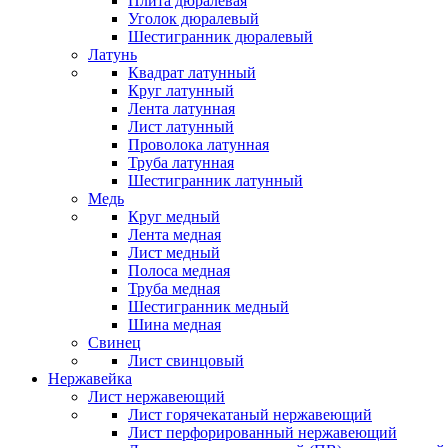
Плита дюралевая
Уголок дюралевый
Шестигранник дюралевый
Латунь
Квадрат латунный
Круг латунный
Лента латунная
Лист латунный
Проволока латунная
Труба латунная
Шестигранник латунный
Медь
Круг медный
Лента медная
Лист медный
Полоса медная
Труба медная
Шестигранник медный
Шина медная
Свинец
Лист свинцовый
Нержавейка
Лист нержавеющий
Лист горячекатаный нержавеющий
Лист перфорированный нержавеющий