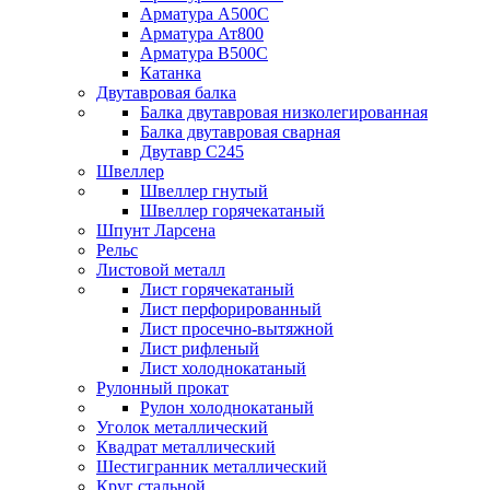
Арматура А500С
Арматура Ат800
Арматура В500С
Катанка
Двутавровая балка
Балка двутавровая низколегированная
Балка двутавровая сварная
Двутавр С245
Швеллер
Швеллер гнутый
Швеллер горячекатаный
Шпунт Ларсена
Рельс
Листовой металл
Лист горячекатаный
Лист перфорированный
Лист просечно-вытяжной
Лист рифленый
Лист холоднокатаный
Рулонный прокат
Рулон холоднокатаный
Уголок металлический
Квадрат металлический
Шестигранник металлический
Круг стальной