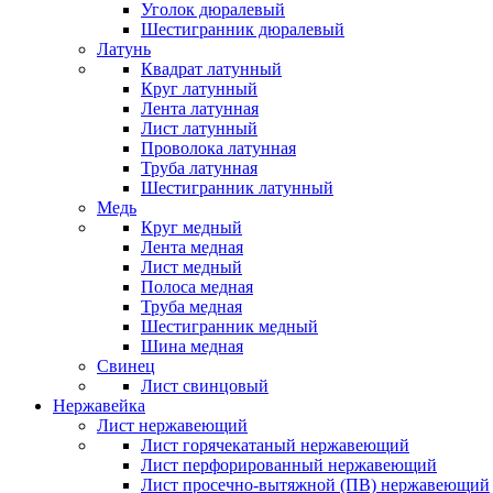
Уголок дюралевый
Шестигранник дюралевый
Латунь
Квадрат латунный
Круг латунный
Лента латунная
Лист латунный
Проволока латунная
Труба латунная
Шестигранник латунный
Медь
Круг медный
Лента медная
Лист медный
Полоса медная
Труба медная
Шестигранник медный
Шина медная
Свинец
Лист свинцовый
Нержавейка
Лист нержавеющий
Лист горячекатаный нержавеющий
Лист перфорированный нержавеющий
Лист просечно-вытяжной (ПВ) нержавеющий