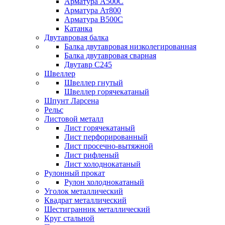
Арматура А500С
Арматура Ат800
Арматура В500С
Катанка
Двутавровая балка
Балка двутавровая низколегированная
Балка двутавровая сварная
Двутавр С245
Швеллер
Швеллер гнутый
Швеллер горячекатаный
Шпунт Ларсена
Рельс
Листовой металл
Лист горячекатаный
Лист перфорированный
Лист просечно-вытяжной
Лист рифленый
Лист холоднокатаный
Рулонный прокат
Рулон холоднокатаный
Уголок металлический
Квадрат металлический
Шестигранник металлический
Круг стальной