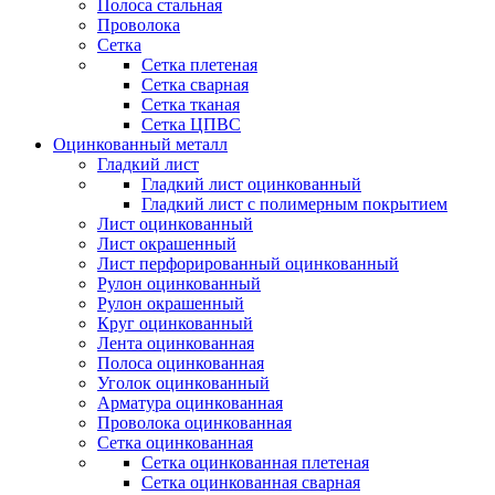
Полоса стальная
Проволока
Сетка
Сетка плетеная
Сетка сварная
Сетка тканая
Сетка ЦПВС
Оцинкованный металл
Гладкий лист
Гладкий лист оцинкованный
Гладкий лист с полимерным покрытием
Лист оцинкованный
Лист окрашенный
Лист перфорированный оцинкованный
Рулон оцинкованный
Рулон окрашенный
Круг оцинкованный
Лента оцинкованная
Полоса оцинкованная
Уголок оцинкованный
Арматура оцинкованная
Проволока оцинкованная
Сетка оцинкованная
Сетка оцинкованная плетеная
Сетка оцинкованная сварная