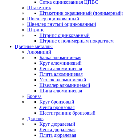
Сетка оцинкованная ЦПВС
Штакетник
Штакетник окрашенный (полимерный)
Швеллер оцинкованный
Швеллер гнутый оцинкованный
Штрипс
Штрипс оцинкованный
Штрипс с полимерным покрытием
Цветные металлы
Алюминий
Балка алюминиевая
Круг алюминиевый
Лента алюминиевая
Плита алюминиевая
Уголок алюминиевый
Швеллер алюминиевый
Шина алюминиевая
Бронза
Круг бронзовый
Лента бронзовая
Шестигранник бронзовый
Дюраль
Круг дюралевый
Лента дюралевая
Плита дюралевая