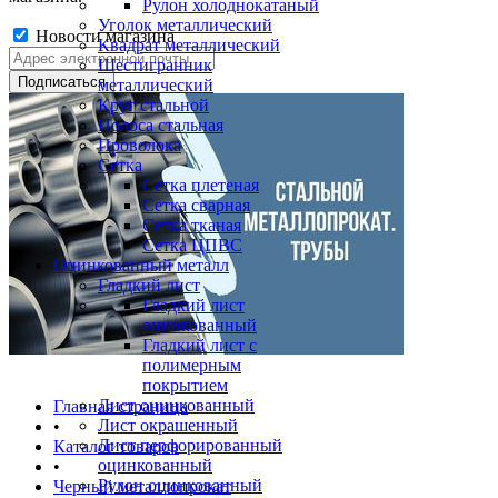
Рулон холоднокатаный
Уголок металлический
Новости магазина
Квадрат металлический
Шестигранник
металлический
Круг стальной
Полоса стальная
Проволока
Сетка
Сетка плетеная
Сетка сварная
Сетка тканая
Сетка ЦПВС
Оцинкованный металл
Гладкий лист
Гладкий лист
оцинкованный
Гладкий лист с
полимерным
покрытием
Лист оцинкованный
Главная страница
Лист окрашенный
•
Лист перфорированный
Каталог товаров
оцинкованный
•
Рулон оцинкованный
Черный металлопрокат