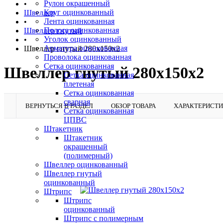
Рулон окрашенный
•
Круг оцинкованный
Швеллер
Лента оцинкованная
•
Полоса оцинкованная
Швеллер гнутый
Уголок оцинкованный
•
Арматура оцинкованная
Швеллер гнутый 280х150х2
Проволока оцинкованная
Сетка оцинкованная
Швеллер гнутый 280х150х2
Сетка оцинкованная
плетеная
Сетка оцинкованная
сварная
ВЕРНУТЬСЯ В РАЗДЕЛ
ОБЗОР ТОВАРА
ХАРАКТЕРИСТ
Сетка оцинкованная
ЦПВС
Штакетник
Штакетник
окрашенный
(полимерный)
Швеллер оцинкованный
Швеллер гнутый
оцинкованный
Штрипс
Штрипс
оцинкованный
Штрипс с полимерным