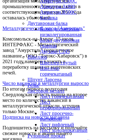
организация металлургической
Арматура А500С
промышленности Удмуртии, как и в
Арматура Ат800
соответствующем периоде 2019 года
Арматура В500С
оставалась убыточной.
Катанка
Двутавровая балка
Металлургический завод "Амурсталь"
Балка двутавровая
низколегированная
Комсомольск-на-Амуре. 15 июля.
Балка двутавровая
ИНТЕРФАКС - Металлургический
сварная
завод "Амурсталь" (юридическое
Двутавр С245
название - ООО "Торэкс-Хабаровск") в
Швеллер
2021 году намерен вложить в
Швеллер гнутый
переработку шлака от мартеновских
Швеллер
печей.
горячекатаный
Шпунт Ларсена
Число вакансий в металлургии выросло
Рельс
По итогам первого полугодия
Листовой металл
Свердловская область вышла на второе
Лист горячекатаный
место по количеству вакансий в
Лист
металлургической отрасли, уступив
перфорированный
только Москве.
Лист просечно-
Подписка на новости магазина
вытяжной
Лист рифленый
Подпишитесь на рассылку и получайте
Лист холоднокатаный
свежие новости и акции нашего
Рулонный прокат
магазина.