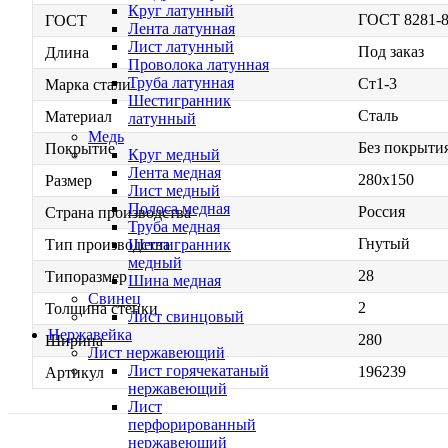
Круг латунный
ГОСТ 8281-
ГОСТ
Лента латунная
Лист латунный
Под заказ
Длина
Проволока латунная
Труба латунная
Ст1-3
Марка стали
Шестигранник
Сталь
Материал
латунный
Медь
Без покрыти
Покрытие
Круг медный
Лента медная
280х150
Размер
Лист медный
Полоса медная
Россия
Страна производства
Труба медная
Гнутый
Шестигранник
Тип производства
медный
28
Типоразмер
Шина медная
Свинец
2
Толщина стенки
Лист свинцовый
Нержавейка
280
Ширина
Лист нержавеющий
Лист горячекатаный
196239
Артикул
нержавеющий
Лист
перфорированный
нержавеющий