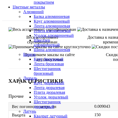
покрытием
Цветные металлы
Алюминий
Балка алюминиевая
Круг алюминиевый
Лента алюминиевая
Плита алюминиевая
Уголок алюминиевый
Весь ассортимент
Доставка к назн
Швеллер
сертифицирован
времен
алюминиевый
Шина алюминиевая
Бронза
Принимаем заказы на сайте
Скидк
Круг бронзовый
круглосуточно
по
Лента бронзовая
Шестигранник
бронзовый
Дюраль
ХАРАКТЕРИСТИКИ
Круг дюралевый
Лента дюралевая
Плита дюралевая
Прочие
Уголок дюралевый
Шестигранник
0.009043
дюралевый
Вес погонного метра, тн
Латунь
150
Высота
Квадрат латунный