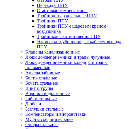
Отводы ППУ
Переходы ППУ
Стартовые компенсаторы
Тройники параллельные ППУ
Тройники ППУ
Тройники ППУ с шаровым краном
воздушника
Тройниковые ответвления ППУ
Элементы трубопровода с кабелем вывода
ППУ
Клапаны канализационные
Люки дождеприемники и трапы чугунные
Люки дождеприемники колодцы и трапы
полимерные
Анкера забивные
Болты стальные
Бочата стальные
Винт-шурупы
Воронки водосточные
Гайки стальные
Дюбели
Заглушки стальные
Компенсаторы и вибровставки
Муфты соединительные
Опоры стальные