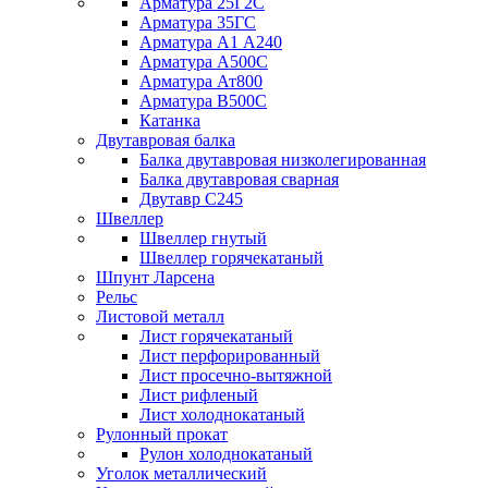
Арматура 25Г2С
Арматура 35ГС
Арматура А1 А240
Арматура А500С
Арматура Ат800
Арматура В500С
Катанка
Двутавровая балка
Балка двутавровая низколегированная
Балка двутавровая сварная
Двутавр С245
Швеллер
Швеллер гнутый
Швеллер горячекатаный
Шпунт Ларсена
Рельс
Листовой металл
Лист горячекатаный
Лист перфорированный
Лист просечно-вытяжной
Лист рифленый
Лист холоднокатаный
Рулонный прокат
Рулон холоднокатаный
Уголок металлический