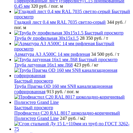
Гофрированный лист (гофролист) С15 оцинкованный
0.45 мм
320 руб.
/ пог. м
Быстрый
просмотр
Гладкий лист 0.4 мм RAL 7035 светло-серый
344 руб.
/
пог. м
Быстрый просмотр
Труба бу профильная 30х15х1.5
28 350 руб.
/ т
Быстрый
просмотр
Арматура А3 А500С 14 мм рифленая
34 500 руб.
/ т
Быстрый просмотр
Труба латунная 16х1 мм Л68
423 руб.
/ кг
Быстрый просмотр
Труба Прагма OD 160 мм SN8 канализационная
гофрированная
913 руб.
/ пог. м
Быстрый просмотр
Профнастил С20 RAL 8017 шоколадно-коричневый
Полиэстер Grand Line
247 руб.
/ м2