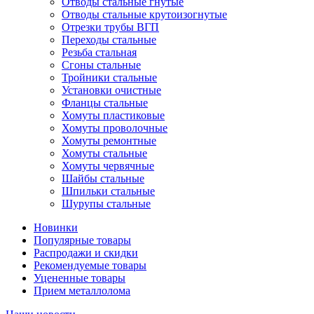
Отводы стальные гнутые
Отводы стальные крутоизогнутые
Отрезки трубы ВГП
Переходы стальные
Резьба стальная
Сгоны стальные
Тройники стальные
Установки очистные
Фланцы стальные
Хомуты пластиковые
Хомуты проволочные
Хомуты ремонтные
Хомуты стальные
Хомуты червячные
Шайбы стальные
Шпильки стальные
Шурупы стальные
Новинки
Популярные товары
Распродажи и скидки
Рекомендуемые товары
Уцененные товары
Прием металлолома