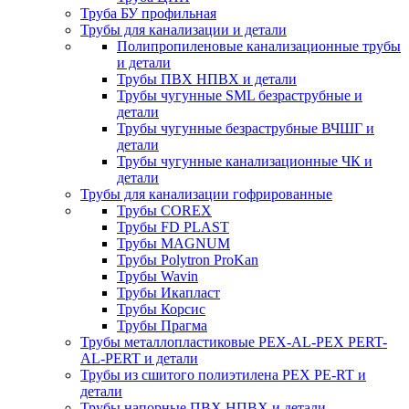
Труба БУ профильная
Трубы для канализации и детали
Полипропиленовые канализационные трубы
и детали
Трубы ПВХ НПВХ и детали
Трубы чугунные SML безраструбные и
детали
Трубы чугунные безраструбные ВЧШГ и
детали
Трубы чугунные канализационные ЧК и
детали
Трубы для канализации гофрированные
Трубы COREX
Трубы FD PLAST
Трубы MAGNUM
Трубы Polytron ProKan
Трубы Wavin
Трубы Икапласт
Трубы Корсис
Трубы Прагма
Трубы металлопластиковые PEX-AL-PEX PERT-
AL-PERT и детали
Трубы из сшитого полиэтилена PEX PE-RT и
детали
Трубы напорные ПВХ НПВХ и детали