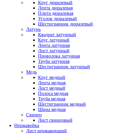
Круг дюралевый
Лента дюралевая
Плита дюралевая
Уголок дюралевый
Шестигранник дюралевый
Латунь
Квадрат латунный
Круг латунный
Лента латунная
Лист латунный
Проволока латунная
Труба латунная
Шестигранник латунный
Медь
Круг медный
Лента медная
Лист медный
Полоса медная
Труба медная
Шестигранник медный
Шина медная
Свинец
Лист свинцовый
Нержавейка
Лист нержавеющий