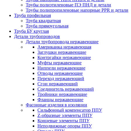
Трубы полиэтиленовые ПЭ ПНД и детали
Трубы полипропиленовые напорные PPR и детали
Труба профильная
Труба квадратная
Труба прямоугольная
Труба БУ круглая
Детали трубопроводов
Детали трубопровода нержавеющие
Американка нержавеющая
Заглушки нержавеющие
Контргайки нержавеющие
Муфты нержавеющие
Ниппели нержавеющие
Отводы нержавеющие
Переход нержавеющий
Сгон нержавеющий
Соединитель нержавеющий
Тройники нержавеющие
Фланцы нержавеющие
Фасонные изделия в изоляции
Cильфонный компенсатор ППУ
Z-образные элементы ППУ
Концевые элементы ППУ
Неподвижные опоры ППУ