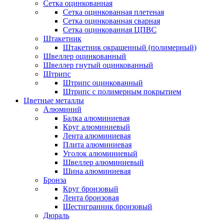
Сетка оцинкованная
Сетка оцинкованная плетеная
Сетка оцинкованная сварная
Сетка оцинкованная ЦПВС
Штакетник
Штакетник окрашенный (полимерный)
Швеллер оцинкованный
Швеллер гнутый оцинкованный
Штрипс
Штрипс оцинкованный
Штрипс с полимерным покрытием
Цветные металлы
Алюминий
Балка алюминиевая
Круг алюминиевый
Лента алюминиевая
Плита алюминиевая
Уголок алюминиевый
Швеллер алюминиевый
Шина алюминиевая
Бронза
Круг бронзовый
Лента бронзовая
Шестигранник бронзовый
Дюраль