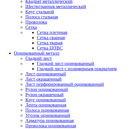
Квадрат металлический
Шестигранник металлический
Круг стальной
Полоса стальная
Проволока
Сетка
Сетка плетеная
Сетка сварная
Сетка тканая
Сетка ЦПВС
Оцинкованный металл
Гладкий лист
Гладкий лист оцинкованный
Гладкий лист с полимерным покрытием
Лист оцинкованный
Лист окрашенный
Лист перфорированный оцинкованный
Рулон оцинкованный
Рулон окрашенный
Круг оцинкованный
Лента оцинкованная
Полоса оцинкованная
Уголок оцинкованный
Арматура оцинкованная
Проволока оцинкованная