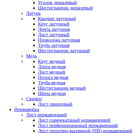
Уголок дюралевый
Шестигранник дюралевый
Латунь
Квадрат латунный
Круг латунный
Лента латунная
Лист латунный
Проволока латунная
Труба латунная
Шестигранник латунный
Медь
Круг медный
Лента медная
Лист медный
Полоса медная
Труба медная
Шестигранник медный
Шина медная
Свинец
Лист свинцовый
Нержавейка
Лист нержавеющий
Лист горячекатаный нержавеющий
Лист перфорированный нержавеющий
Лист просечно-вытяжной (ПВ) нержавеющий