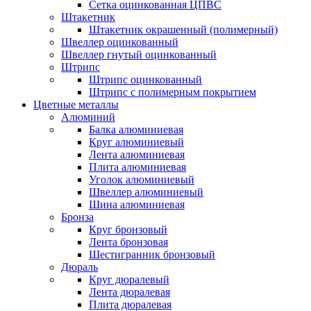
Сетка оцинкованная ЦПВС
Штакетник
Штакетник окрашенный (полимерный)
Швеллер оцинкованный
Швеллер гнутый оцинкованный
Штрипс
Штрипс оцинкованный
Штрипс с полимерным покрытием
Цветные металлы
Алюминий
Балка алюминиевая
Круг алюминиевый
Лента алюминиевая
Плита алюминиевая
Уголок алюминиевый
Швеллер алюминиевый
Шина алюминиевая
Бронза
Круг бронзовый
Лента бронзовая
Шестигранник бронзовый
Дюраль
Круг дюралевый
Лента дюралевая
Плита дюралевая