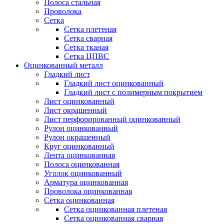
Полоса стальная
Проволока
Сетка
Сетка плетеная
Сетка сварная
Сетка тканая
Сетка ЦПВС
Оцинкованный металл
Гладкий лист
Гладкий лист оцинкованный
Гладкий лист с полимерным покрытием
Лист оцинкованный
Лист окрашенный
Лист перфорированный оцинкованный
Рулон оцинкованный
Рулон окрашенный
Круг оцинкованный
Лента оцинкованная
Полоса оцинкованная
Уголок оцинкованный
Арматура оцинкованная
Проволока оцинкованная
Сетка оцинкованная
Сетка оцинкованная плетеная
Сетка оцинкованная сварная