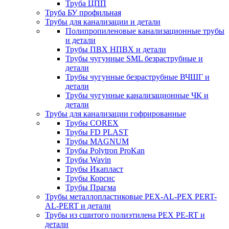
Труба ЦПП
Труба БУ профильная
Трубы для канализации и детали
Полипропиленовые канализационные трубы
и детали
Трубы ПВХ НПВХ и детали
Трубы чугунные SML безраструбные и
детали
Трубы чугунные безраструбные ВЧШГ и
детали
Трубы чугунные канализационные ЧК и
детали
Трубы для канализации гофрированные
Трубы COREX
Трубы FD PLAST
Трубы MAGNUM
Трубы Polytron ProKan
Трубы Wavin
Трубы Икапласт
Трубы Корсис
Трубы Прагма
Трубы металлопластиковые PEX-AL-PEX PERT-
AL-PERT и детали
Трубы из сшитого полиэтилена PEX PE-RT и
детали