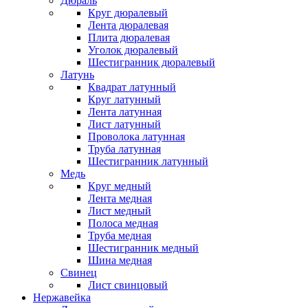
Дюраль
Круг дюралевый
Лента дюралевая
Плита дюралевая
Уголок дюралевый
Шестигранник дюралевый
Латунь
Квадрат латунный
Круг латунный
Лента латунная
Лист латунный
Проволока латунная
Труба латунная
Шестигранник латунный
Медь
Круг медный
Лента медная
Лист медный
Полоса медная
Труба медная
Шестигранник медный
Шина медная
Свинец
Лист свинцовый
Нержавейка