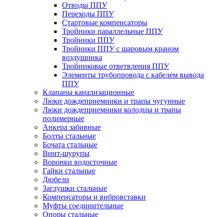
Отводы ППУ
Переходы ППУ
Стартовые компенсаторы
Тройники параллельные ППУ
Тройники ППУ
Тройники ППУ с шаровым краном
воздушника
Тройниковые ответвления ППУ
Элементы трубопровода с кабелем вывода
ППУ
Клапаны канализационные
Люки дождеприемники и трапы чугунные
Люки дождеприемники колодцы и трапы
полимерные
Анкера забивные
Болты стальные
Бочата стальные
Винт-шурупы
Воронки водосточные
Гайки стальные
Дюбели
Заглушки стальные
Компенсаторы и вибровставки
Муфты соединительные
Опоры стальные