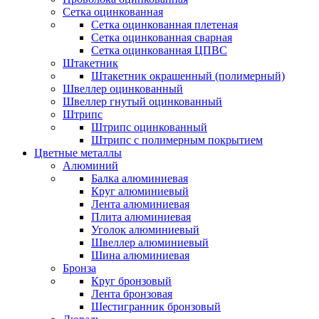
Сетка оцинкованная
Сетка оцинкованная плетеная
Сетка оцинкованная сварная
Сетка оцинкованная ЦПВС
Штакетник
Штакетник окрашенный (полимерный)
Швеллер оцинкованный
Швеллер гнутый оцинкованный
Штрипс
Штрипс оцинкованный
Штрипс с полимерным покрытием
Цветные металлы
Алюминий
Балка алюминиевая
Круг алюминиевый
Лента алюминиевая
Плита алюминиевая
Уголок алюминиевый
Швеллер алюминиевый
Шина алюминиевая
Бронза
Круг бронзовый
Лента бронзовая
Шестигранник бронзовый