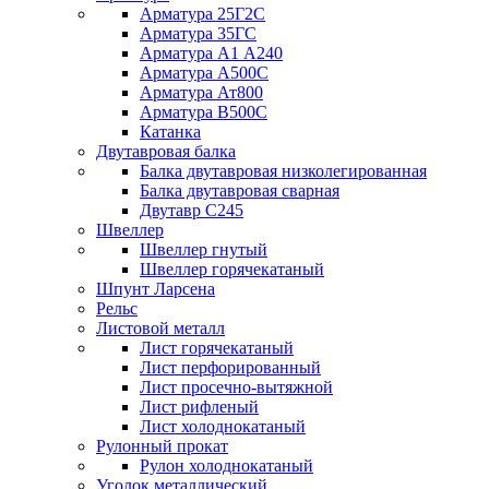
Арматура 25Г2С
Арматура 35ГС
Арматура А1 А240
Арматура А500С
Арматура Ат800
Арматура В500С
Катанка
Двутавровая балка
Балка двутавровая низколегированная
Балка двутавровая сварная
Двутавр С245
Швеллер
Швеллер гнутый
Швеллер горячекатаный
Шпунт Ларсена
Рельс
Листовой металл
Лист горячекатаный
Лист перфорированный
Лист просечно-вытяжной
Лист рифленый
Лист холоднокатаный
Рулонный прокат
Рулон холоднокатаный
Уголок металлический