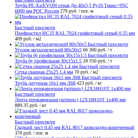
Труба PE-Xa/EVOH серая Дн 40х5,5 Ру10 Тмакс=95C
6000 мм РОС Россия
279 руб.
/ пог. м
Быстрый просмотр
Профнастил НС35 RAL 7024 графитовый серый 0.55 мм
409 руб.
/ м2
Быстрый просмотр
Уголок металлический 80х50х5
66 300 руб.
/ т
Быстрый просмотр
Труба бу профильная 30х15х1.5
28 350 руб.
/ т
Быстрый просмотр
Сетка сварная 25х25 1.4 мм
70 руб.
/ м2
Быстрый просмотр
Труба латунная 16х1 мм Л68
423 руб.
/ кг
Быстрый просмотр
Лента нержавеющая (штрипс) 12Х18Н10Т 1х400 мм
889.35 руб.
/ кг
Быстрый просмотр
Гладкий лист 0.45 мм RAL 8017 шоколадно-коричневый
370 руб.
/ пог. м