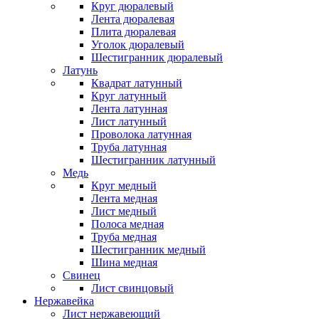
Круг дюралевый
Лента дюралевая
Плита дюралевая
Уголок дюралевый
Шестигранник дюралевый
Латунь
Квадрат латунный
Круг латунный
Лента латунная
Лист латунный
Проволока латунная
Труба латунная
Шестигранник латунный
Медь
Круг медный
Лента медная
Лист медный
Полоса медная
Труба медная
Шестигранник медный
Шина медная
Свинец
Лист свинцовый
Нержавейка
Лист нержавеющий