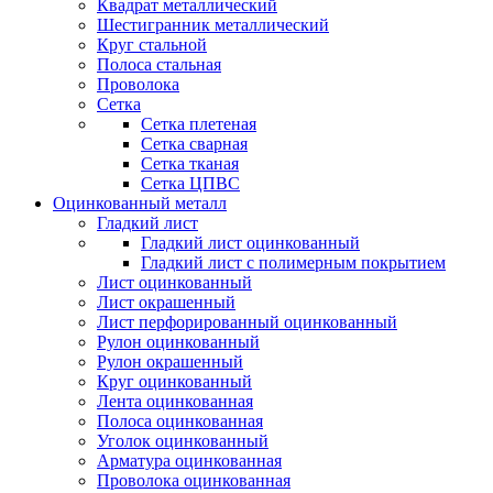
Квадрат металлический
Шестигранник металлический
Круг стальной
Полоса стальная
Проволока
Сетка
Сетка плетеная
Сетка сварная
Сетка тканая
Сетка ЦПВС
Оцинкованный металл
Гладкий лист
Гладкий лист оцинкованный
Гладкий лист с полимерным покрытием
Лист оцинкованный
Лист окрашенный
Лист перфорированный оцинкованный
Рулон оцинкованный
Рулон окрашенный
Круг оцинкованный
Лента оцинкованная
Полоса оцинкованная
Уголок оцинкованный
Арматура оцинкованная
Проволока оцинкованная