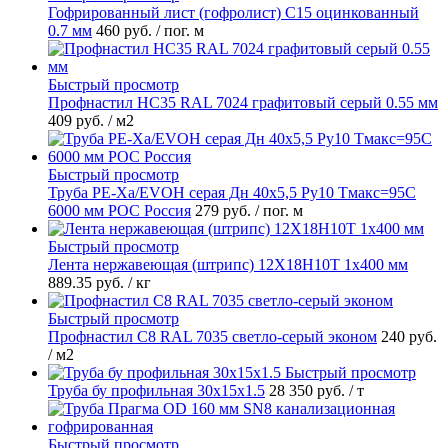
Гофрированный лист (гофролист) С15 оцинкованный
0.7 мм
460 руб.
/ пог. м
Быстрый просмотр
Профнастил НС35 RAL 7024 графитовый серый 0.55 мм
409 руб.
/ м2
Быстрый просмотр
Труба PE-Xa/EVOH серая Дн 40х5,5 Ру10 Тмакс=95C
6000 мм РОС Россия
279 руб.
/ пог. м
Быстрый просмотр
Лента нержавеющая (штрипс) 12Х18Н10Т 1х400 мм
889.35 руб.
/ кг
Быстрый просмотр
Профнастил С8 RAL 7035 светло-серый эконом
240 руб.
/ м2
Быстрый просмотр
Труба бу профильная 30х15х1.5
28 350 руб.
/ т
Быстрый просмотр