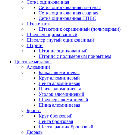
Сетка оцинкованная
Сетка оцинкованная плетеная
Сетка оцинкованная сварная
Сетка оцинкованная ЦПВС
Штакетник
Штакетник окрашенный (полимерный)
Швеллер оцинкованный
Швеллер гнутый оцинкованный
Штрипс
Штрипс оцинкованный
Штрипс с полимерным покрытием
Цветные металлы
Алюминий
Балка алюминиевая
Круг алюминиевый
Лента алюминиевая
Плита алюминиевая
Уголок алюминиевый
Швеллер алюминиевый
Шина алюминиевая
Бронза
Круг бронзовый
Лента бронзовая
Шестигранник бронзовый
Дюраль