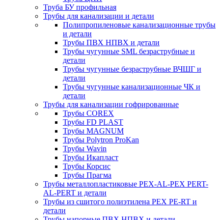
Труба БУ профильная
Трубы для канализации и детали
Полипропиленовые канализационные трубы
и детали
Трубы ПВХ НПВХ и детали
Трубы чугунные SML безраструбные и
детали
Трубы чугунные безраструбные ВЧШГ и
детали
Трубы чугунные канализационные ЧК и
детали
Трубы для канализации гофрированные
Трубы COREX
Трубы FD PLAST
Трубы MAGNUM
Трубы Polytron ProKan
Трубы Wavin
Трубы Икапласт
Трубы Корсис
Трубы Прагма
Трубы металлопластиковые PEX-AL-PEX PERT-
AL-PERT и детали
Трубы из сшитого полиэтилена PEX PE-RT и
детали
Трубы напорные ПВХ НПВХ и детали