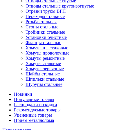
Отводы стальные гнутые
Отводы стальные крутоизогнутые
Отрезки трубы ВГП
Переходы стальные
Резьба стальная
Сгоны стальные
Тройники стальные
Установки очистные
Фланцы стальные
Хомуты пластиковые
Хомуты проволочные
Хомуты ремонтные
Хомуты стальные
Хомуты червячные
Шайбы стальные
Шпильки стальные
Шурупы стальные
Новинки
Популярные товары
Распродажи и скидки
Рекомендуемые товары
Уцененные товары
Прием металлолома