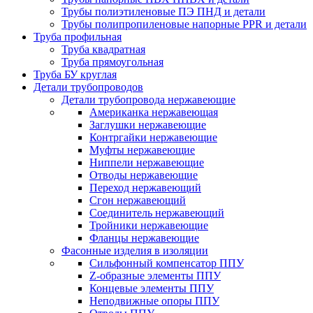
Трубы полиэтиленовые ПЭ ПНД и детали
Трубы полипропиленовые напорные PPR и детали
Труба профильная
Труба квадратная
Труба прямоугольная
Труба БУ круглая
Детали трубопроводов
Детали трубопровода нержавеющие
Американка нержавеющая
Заглушки нержавеющие
Контргайки нержавеющие
Муфты нержавеющие
Ниппели нержавеющие
Отводы нержавеющие
Переход нержавеющий
Сгон нержавеющий
Соединитель нержавеющий
Тройники нержавеющие
Фланцы нержавеющие
Фасонные изделия в изоляции
Cильфонный компенсатор ППУ
Z-образные элементы ППУ
Концевые элементы ППУ
Неподвижные опоры ППУ