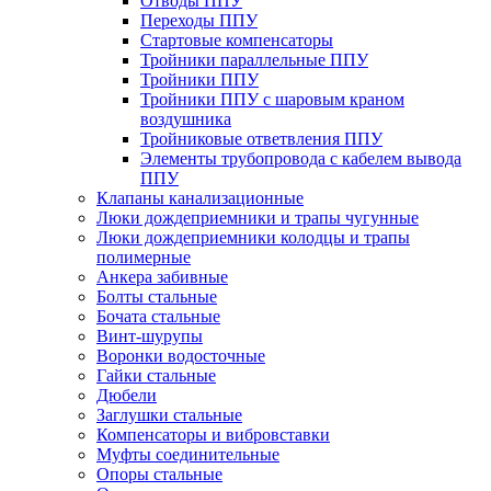
Отводы ППУ
Переходы ППУ
Стартовые компенсаторы
Тройники параллельные ППУ
Тройники ППУ
Тройники ППУ с шаровым краном
воздушника
Тройниковые ответвления ППУ
Элементы трубопровода с кабелем вывода
ППУ
Клапаны канализационные
Люки дождеприемники и трапы чугунные
Люки дождеприемники колодцы и трапы
полимерные
Анкера забивные
Болты стальные
Бочата стальные
Винт-шурупы
Воронки водосточные
Гайки стальные
Дюбели
Заглушки стальные
Компенсаторы и вибровставки
Муфты соединительные
Опоры стальные