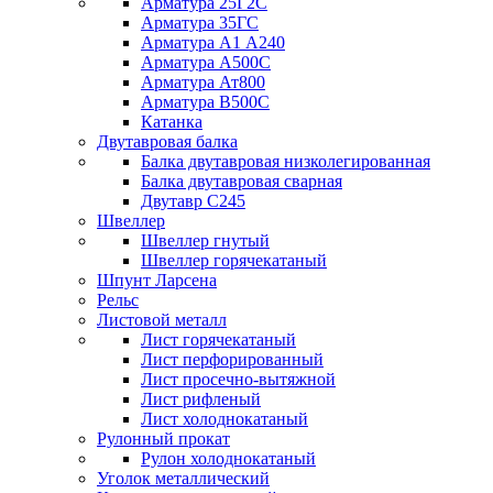
Арматура 25Г2С
Арматура 35ГС
Арматура А1 А240
Арматура А500С
Арматура Ат800
Арматура В500С
Катанка
Двутавровая балка
Балка двутавровая низколегированная
Балка двутавровая сварная
Двутавр С245
Швеллер
Швеллер гнутый
Швеллер горячекатаный
Шпунт Ларсена
Рельс
Листовой металл
Лист горячекатаный
Лист перфорированный
Лист просечно-вытяжной
Лист рифленый
Лист холоднокатаный
Рулонный прокат
Рулон холоднокатаный
Уголок металлический