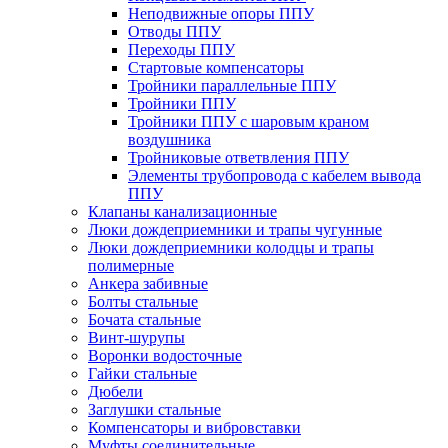
Неподвижные опоры ППУ
Отводы ППУ
Переходы ППУ
Стартовые компенсаторы
Тройники параллельные ППУ
Тройники ППУ
Тройники ППУ с шаровым краном
воздушника
Тройниковые ответвления ППУ
Элементы трубопровода с кабелем вывода
ППУ
Клапаны канализационные
Люки дождеприемники и трапы чугунные
Люки дождеприемники колодцы и трапы
полимерные
Анкера забивные
Болты стальные
Бочата стальные
Винт-шурупы
Воронки водосточные
Гайки стальные
Дюбели
Заглушки стальные
Компенсаторы и вибровставки
Муфты соединительные