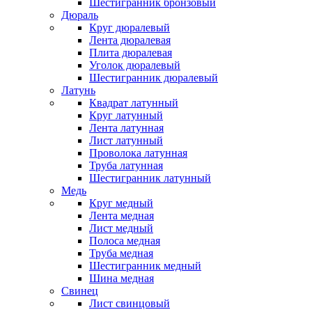
Шестигранник бронзовый
Дюраль
Круг дюралевый
Лента дюралевая
Плита дюралевая
Уголок дюралевый
Шестигранник дюралевый
Латунь
Квадрат латунный
Круг латунный
Лента латунная
Лист латунный
Проволока латунная
Труба латунная
Шестигранник латунный
Медь
Круг медный
Лента медная
Лист медный
Полоса медная
Труба медная
Шестигранник медный
Шина медная
Свинец
Лист свинцовый