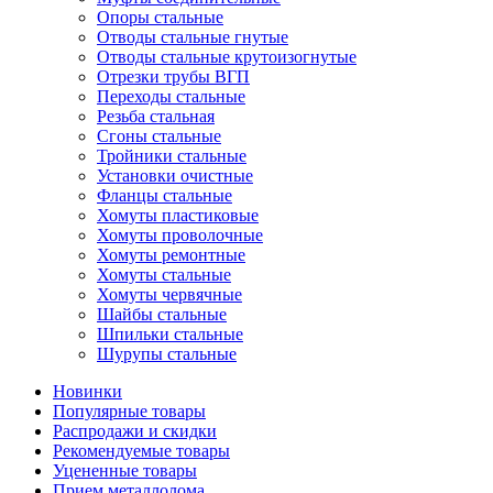
Опоры стальные
Отводы стальные гнутые
Отводы стальные крутоизогнутые
Отрезки трубы ВГП
Переходы стальные
Резьба стальная
Сгоны стальные
Тройники стальные
Установки очистные
Фланцы стальные
Хомуты пластиковые
Хомуты проволочные
Хомуты ремонтные
Хомуты стальные
Хомуты червячные
Шайбы стальные
Шпильки стальные
Шурупы стальные
Новинки
Популярные товары
Распродажи и скидки
Рекомендуемые товары
Уцененные товары
Прием металлолома