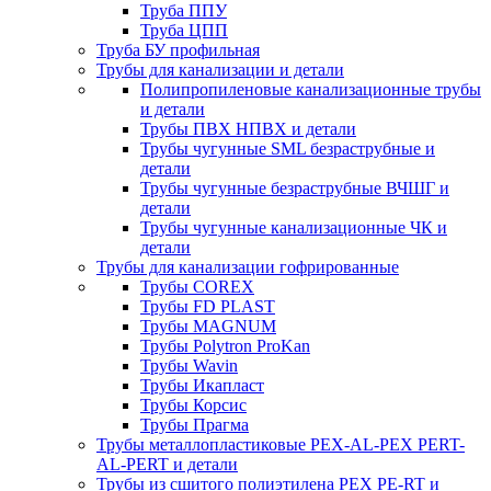
Труба ППУ
Труба ЦПП
Труба БУ профильная
Трубы для канализации и детали
Полипропиленовые канализационные трубы
и детали
Трубы ПВХ НПВХ и детали
Трубы чугунные SML безраструбные и
детали
Трубы чугунные безраструбные ВЧШГ и
детали
Трубы чугунные канализационные ЧК и
детали
Трубы для канализации гофрированные
Трубы COREX
Трубы FD PLAST
Трубы MAGNUM
Трубы Polytron ProKan
Трубы Wavin
Трубы Икапласт
Трубы Корсис
Трубы Прагма
Трубы металлопластиковые PEX-AL-PEX PERT-
AL-PERT и детали
Трубы из сшитого полиэтилена PEX PE-RT и