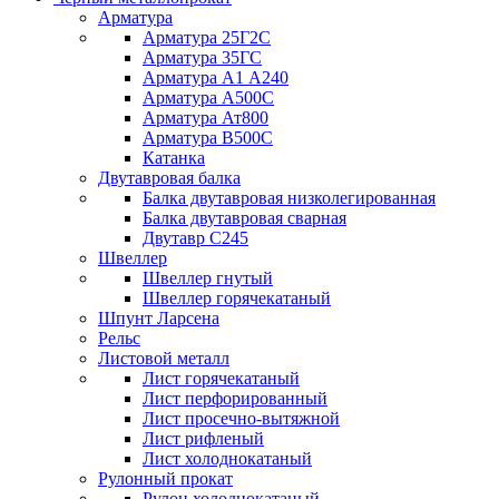
Арматура
Арматура 25Г2С
Арматура 35ГС
Арматура А1 А240
Арматура А500С
Арматура Ат800
Арматура В500С
Катанка
Двутавровая балка
Балка двутавровая низколегированная
Балка двутавровая сварная
Двутавр С245
Швеллер
Швеллер гнутый
Швеллер горячекатаный
Шпунт Ларсена
Рельс
Листовой металл
Лист горячекатаный
Лист перфорированный
Лист просечно-вытяжной
Лист рифленый
Лист холоднокатаный
Рулонный прокат
Рулон холоднокатаный