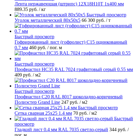
Лента нержавеющая (штрипс) 12Х18Н10Т 1х400 мм
889.35 руб.
/ кг
Быстрый просмотр
Уголок металлический 80х50х5
66 300 руб.
/ т
Быстрый просмотр
Гофрированный лист (гофролист) С15 оцинкованный
0.7 мм
460 руб.
/ пог. м
Быстрый просмотр
Профнастил НС35 RAL 7024 графитовый серый 0.55 мм
409 руб.
/ м2
Быстрый просмотр
Профнастил С20 RAL 8017 шоколадно-коричневый
Полиэстер Grand Line
247 руб.
/ м2
Быстрый просмотр
Сетка сварная 25х25 1.4 мм
70 руб.
/ м2
Быстрый
просмотр
Гладкий лист 0.4 мм RAL 7035 светло-серый
344 руб.
/
пог. м