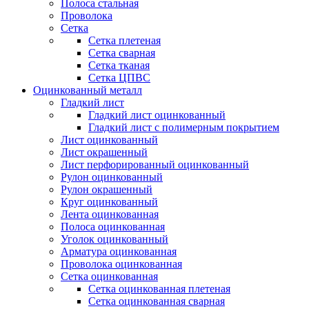
Полоса стальная
Проволока
Сетка
Сетка плетеная
Сетка сварная
Сетка тканая
Сетка ЦПВС
Оцинкованный металл
Гладкий лист
Гладкий лист оцинкованный
Гладкий лист с полимерным покрытием
Лист оцинкованный
Лист окрашенный
Лист перфорированный оцинкованный
Рулон оцинкованный
Рулон окрашенный
Круг оцинкованный
Лента оцинкованная
Полоса оцинкованная
Уголок оцинкованный
Арматура оцинкованная
Проволока оцинкованная
Сетка оцинкованная
Сетка оцинкованная плетеная
Сетка оцинкованная сварная