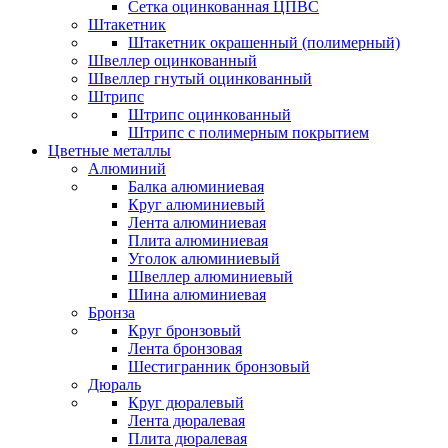
Сетка оцинкованная ЦПВС
Штакетник
Штакетник окрашенный (полимерный)
Швеллер оцинкованный
Швеллер гнутый оцинкованный
Штрипс
Штрипс оцинкованный
Штрипс с полимерным покрытием
Цветные металлы
Алюминий
Балка алюминиевая
Круг алюминиевый
Лента алюминиевая
Плита алюминиевая
Уголок алюминиевый
Швеллер алюминиевый
Шина алюминиевая
Бронза
Круг бронзовый
Лента бронзовая
Шестигранник бронзовый
Дюраль
Круг дюралевый
Лента дюралевая
Плита дюралевая