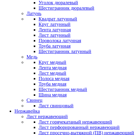
Уголок дюралевый
Шестигранник дюралевый
Латунь
Квадрат латунный
Круг латунный
Лента латунная
Лист латунный
Проволока латунная
Труба латунная
Шестигранник латунный
Медь
Круг медный
Лента медная
Лист медный
Полоса медная
Труба медная
Шестигранник медный
Шина медная
Свинец
Лист свинцовый
Нержавейка
Лист нержавеющий
Лист горячекатаный нержавеющий
Лист перфорированный нержавеющий
Лист просечно-вытяжной (ПВ) нержавеющий