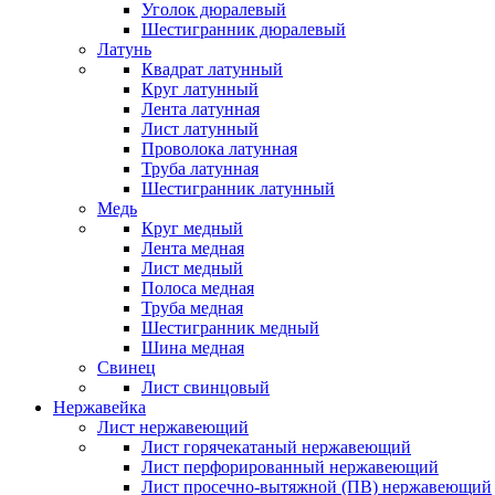
Уголок дюралевый
Шестигранник дюралевый
Латунь
Квадрат латунный
Круг латунный
Лента латунная
Лист латунный
Проволока латунная
Труба латунная
Шестигранник латунный
Медь
Круг медный
Лента медная
Лист медный
Полоса медная
Труба медная
Шестигранник медный
Шина медная
Свинец
Лист свинцовый
Нержавейка
Лист нержавеющий
Лист горячекатаный нержавеющий
Лист перфорированный нержавеющий
Лист просечно-вытяжной (ПВ) нержавеющий