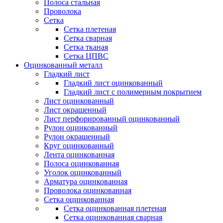
Полоса стальная
Проволока
Сетка
Сетка плетеная
Сетка сварная
Сетка тканая
Сетка ЦПВС
Оцинкованный металл
Гладкий лист
Гладкий лист оцинкованный
Гладкий лист с полимерным покрытием
Лист оцинкованный
Лист окрашенный
Лист перфорированный оцинкованный
Рулон оцинкованный
Рулон окрашенный
Круг оцинкованный
Лента оцинкованная
Полоса оцинкованная
Уголок оцинкованный
Арматура оцинкованная
Проволока оцинкованная
Сетка оцинкованная
Сетка оцинкованная плетеная
Сетка оцинкованная сварная