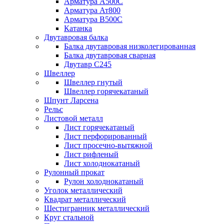
Арматура А500С
Арматура Ат800
Арматура В500С
Катанка
Двутавровая балка
Балка двутавровая низколегированная
Балка двутавровая сварная
Двутавр С245
Швеллер
Швеллер гнутый
Швеллер горячекатаный
Шпунт Ларсена
Рельс
Листовой металл
Лист горячекатаный
Лист перфорированный
Лист просечно-вытяжной
Лист рифленый
Лист холоднокатаный
Рулонный прокат
Рулон холоднокатаный
Уголок металлический
Квадрат металлический
Шестигранник металлический
Круг стальной