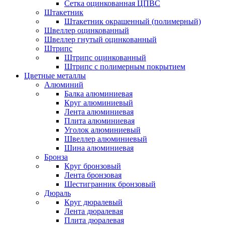
Сетка оцинкованная ЦПВС
Штакетник
Штакетник окрашенный (полимерный)
Швеллер оцинкованный
Швеллер гнутый оцинкованный
Штрипс
Штрипс оцинкованный
Штрипс с полимерным покрытием
Цветные металлы
Алюминий
Балка алюминиевая
Круг алюминиевый
Лента алюминиевая
Плита алюминиевая
Уголок алюминиевый
Швеллер алюминиевый
Шина алюминиевая
Бронза
Круг бронзовый
Лента бронзовая
Шестигранник бронзовый
Дюраль
Круг дюралевый
Лента дюралевая
Плита дюралевая