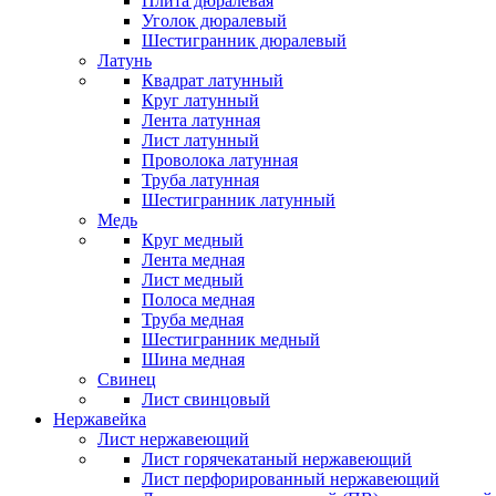
Плита дюралевая
Уголок дюралевый
Шестигранник дюралевый
Латунь
Квадрат латунный
Круг латунный
Лента латунная
Лист латунный
Проволока латунная
Труба латунная
Шестигранник латунный
Медь
Круг медный
Лента медная
Лист медный
Полоса медная
Труба медная
Шестигранник медный
Шина медная
Свинец
Лист свинцовый
Нержавейка
Лист нержавеющий
Лист горячекатаный нержавеющий
Лист перфорированный нержавеющий