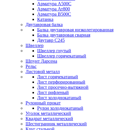
Арматура А500С
Арматура Ат800
Арматура В500С
Катанка
Двутавровая балка
Балка двутавровая низколегированная
Балка двутавровая сварная
Двутавр С245
Швеллер
Швеллер гнутый
Швеллер горячекатаный
Шпунт Ларсена
Рельс
Листовой металл
Лист горячекатаный
Лист перфорированный
Лист просечно-вытяжной
Лист рифленый
Лист холоднокатаный
Рулонный прокат
Рулон холоднокатаный
Уголок металлический
Квадрат металлический
Шестигранник металлический
Круг стальной