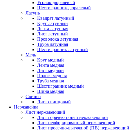
Уголок дюралевый
Шестигранник дюралевый
Латунь
Квадрат латунный
Круг латунный
Лента латунная
Лист латунный
Проволока латунная
Труба латунная
Шестигранник латунный
Медь
Круг медный
Лента медная
Лист медный
Полоса медная
Труба медная
Шестигранник медный
Шина медная
Свинец
Лист свинцовый
Нержавейка
Лист нержавеющий
Лист горячекатаный нержавеющий
Лист перфорированный нержавеющий
Лист просечно-вытяжной (ПВ) нержавеющий