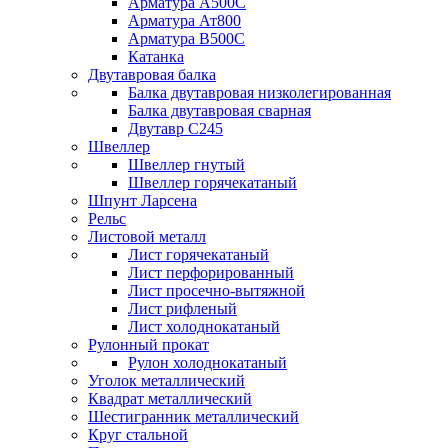
Арматура А500С
Арматура Ат800
Арматура В500С
Катанка
Двутавровая балка
Балка двутавровая низколегированная
Балка двутавровая сварная
Двутавр С245
Швеллер
Швеллер гнутый
Швеллер горячекатаный
Шпунт Ларсена
Рельс
Листовой металл
Лист горячекатаный
Лист перфорированный
Лист просечно-вытяжной
Лист рифленый
Лист холоднокатаный
Рулонный прокат
Рулон холоднокатаный
Уголок металлический
Квадрат металлический
Шестигранник металлический
Круг стальной