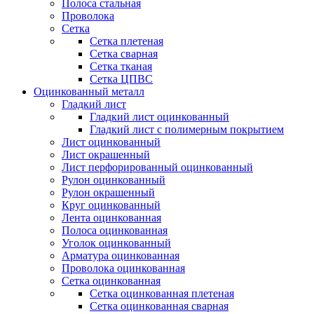
Полоса стальная
Проволока
Сетка
Сетка плетеная
Сетка сварная
Сетка тканая
Сетка ЦПВС
Оцинкованный металл
Гладкий лист
Гладкий лист оцинкованный
Гладкий лист с полимерным покрытием
Лист оцинкованный
Лист окрашенный
Лист перфорированный оцинкованный
Рулон оцинкованный
Рулон окрашенный
Круг оцинкованный
Лента оцинкованная
Полоса оцинкованная
Уголок оцинкованный
Арматура оцинкованная
Проволока оцинкованная
Сетка оцинкованная
Сетка оцинкованная плетеная
Сетка оцинкованная сварная