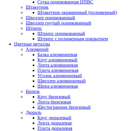
Сетка оцинкованная ЦПВС
Штакетник
Штакетник окрашенный (полимерный)
Швеллер оцинкованный
Швеллер гнутый оцинкованный
Штрипс
Штрипс оцинкованный
Штрипс с полимерным покрытием
Цветные металлы
Алюминий
Балка алюминиевая
Круг алюминиевый
Лента алюминиевая
Плита алюминиевая
Уголок алюминиевый
Швеллер алюминиевый
Шина алюминиевая
Бронза
Круг бронзовый
Лента бронзовая
Шестигранник бронзовый
Дюраль
Круг дюралевый
Лента дюралевая
Плита дюралевая