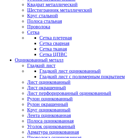
Квадрат металлический
Шестигранник металлический
Круг стальной
Полоса стальная
Проволока
Сетка
Сетка плетеная
Сетка сварная
Сетка тканая
Сетка ЦПВС
Оцинкованный металл
Гладкий лист
Гладкий лист оцинкованный
Гладкий лист с полимерным покрытием
Лист оцинкованный
Лист окрашенный
Лист перфорированный оцинкованный
Рулон оцинкованный
Рулон окрашенный
Круг оцинкованный
Лента оцинкованная
Полоса оцинкованная
Уголок оцинкованный
Арматура оцинкованная
Проволока оцинкованная