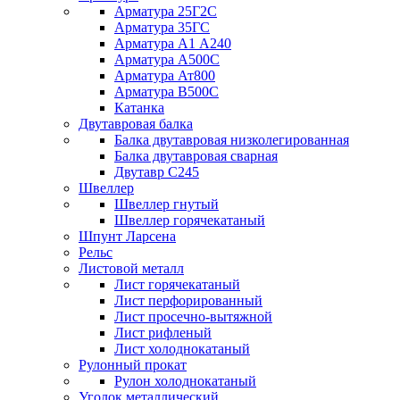
Арматура 25Г2С
Арматура 35ГС
Арматура А1 А240
Арматура А500С
Арматура Ат800
Арматура В500С
Катанка
Двутавровая балка
Балка двутавровая низколегированная
Балка двутавровая сварная
Двутавр С245
Швеллер
Швеллер гнутый
Швеллер горячекатаный
Шпунт Ларсена
Рельс
Листовой металл
Лист горячекатаный
Лист перфорированный
Лист просечно-вытяжной
Лист рифленый
Лист холоднокатаный
Рулонный прокат
Рулон холоднокатаный
Уголок металлический