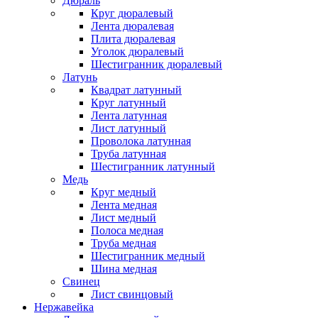
Дюраль
Круг дюралевый
Лента дюралевая
Плита дюралевая
Уголок дюралевый
Шестигранник дюралевый
Латунь
Квадрат латунный
Круг латунный
Лента латунная
Лист латунный
Проволока латунная
Труба латунная
Шестигранник латунный
Медь
Круг медный
Лента медная
Лист медный
Полоса медная
Труба медная
Шестигранник медный
Шина медная
Свинец
Лист свинцовый
Нержавейка