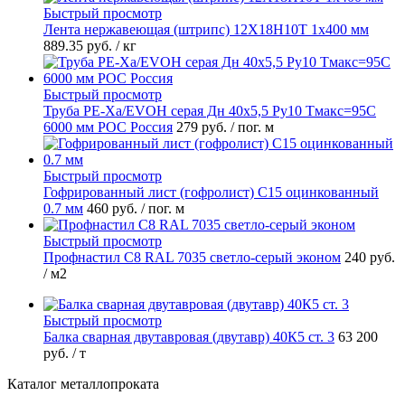
Быстрый просмотр
Лента нержавеющая (штрипс) 12Х18Н10Т 1х400 мм
889.35 руб.
/ кг
Быстрый просмотр
Труба PE-Xa/EVOH серая Дн 40х5,5 Ру10 Тмакс=95C
6000 мм РОС Россия
279 руб.
/ пог. м
Быстрый просмотр
Гофрированный лист (гофролист) С15 оцинкованный
0.7 мм
460 руб.
/ пог. м
Быстрый просмотр
Профнастил С8 RAL 7035 светло-серый эконом
240 руб.
/ м2
Быстрый просмотр
Балка сварная двутавровая (двутавр) 40К5 ст. 3
63 200
руб.
/ т
Каталог металлопроката