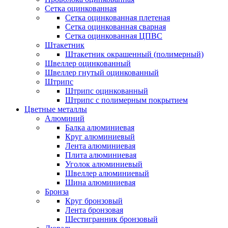
Сетка оцинкованная
Сетка оцинкованная плетеная
Сетка оцинкованная сварная
Сетка оцинкованная ЦПВС
Штакетник
Штакетник окрашенный (полимерный)
Швеллер оцинкованный
Швеллер гнутый оцинкованный
Штрипс
Штрипс оцинкованный
Штрипс с полимерным покрытием
Цветные металлы
Алюминий
Балка алюминиевая
Круг алюминиевый
Лента алюминиевая
Плита алюминиевая
Уголок алюминиевый
Швеллер алюминиевый
Шина алюминиевая
Бронза
Круг бронзовый
Лента бронзовая
Шестигранник бронзовый