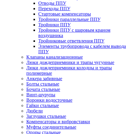
Отводы ППУ
Переходы ППУ
Стартовые компенсаторы
Тройники параллельные ППУ
Тройники ППУ
Тройники ППУ с шаровым краном
воздушника
Тройниковые ответвления ППУ
Элементы трубопровода с кабелем вывода
ППУ
Клапаны канализационные
Люки дождеприемники и трапы чугунные
Люки дождеприемники колодцы и трапы
полимерные
Анкера забивные
Болты стальные
Бочата стальные
Винт-шурупы
Воронки водосточные
Гайки стальные
Дюбели
Заглушки стальные
Компенсаторы и вибровставки
Муфты соединительные
Опоры стальные