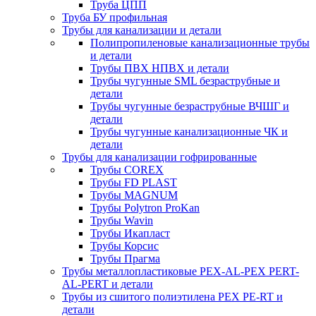
Труба ЦПП
Труба БУ профильная
Трубы для канализации и детали
Полипропиленовые канализационные трубы
и детали
Трубы ПВХ НПВХ и детали
Трубы чугунные SML безраструбные и
детали
Трубы чугунные безраструбные ВЧШГ и
детали
Трубы чугунные канализационные ЧК и
детали
Трубы для канализации гофрированные
Трубы COREX
Трубы FD PLAST
Трубы MAGNUM
Трубы Polytron ProKan
Трубы Wavin
Трубы Икапласт
Трубы Корсис
Трубы Прагма
Трубы металлопластиковые PEX-AL-PEX PERT-
AL-PERT и детали
Трубы из сшитого полиэтилена PEX PE-RT и
детали