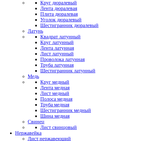
Круг дюралевый
Лента дюралевая
Плита дюралевая
Уголок дюралевый
Шестигранник дюралевый
Латунь
Квадрат латунный
Круг латунный
Лента латунная
Лист латунный
Проволока латунная
Труба латунная
Шестигранник латунный
Медь
Круг медный
Лента медная
Лист медный
Полоса медная
Труба медная
Шестигранник медный
Шина медная
Свинец
Лист свинцовый
Нержавейка
Лист нержавеющий