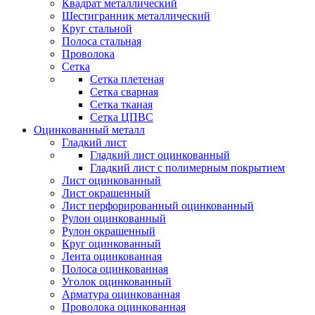
Квадрат металлический
Шестигранник металлический
Круг стальной
Полоса стальная
Проволока
Сетка
Сетка плетеная
Сетка сварная
Сетка тканая
Сетка ЦПВС
Оцинкованный металл
Гладкий лист
Гладкий лист оцинкованный
Гладкий лист с полимерным покрытием
Лист оцинкованный
Лист окрашенный
Лист перфорированный оцинкованный
Рулон оцинкованный
Рулон окрашенный
Круг оцинкованный
Лента оцинкованная
Полоса оцинкованная
Уголок оцинкованный
Арматура оцинкованная
Проволока оцинкованная