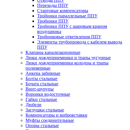
Отводы ППУ
Переходы ППУ
Стартовые компенсаторы
Тройники параллельные ППУ
Тройники ППУ
Тройники ППУ с шаровым краном
воздушника
Тройниковые ответвления ППУ
Элементы трубопровода с кабелем вывода
ППУ
Клапаны канализационные
Люки дождеприемники и трапы чугунные
Люки дождеприемники колодцы и трапы
полимерные
Анкера забивные
Болты стальные
Бочата стальные
Винт-шурупы
Воронки водосточные
Гайки стальные
Дюбели
Заглушки стальные
Компенсаторы и вибровставки
Муфты соединительные
Опоры стальные