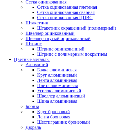
Сетка оцинкованная
Сетка оцинкованная плетеная
Сетка оцинкованная сварная
Сетка оцинкованная ЦПВС
Штакетник
Штакетник окрашенный (полимерный)
Швеллер оцинкованный
Швеллер гнутый оцинкованный
Штрипс
Штрипс оцинкованный
Штрипс с полимерным покрытием
Цветные металлы
Алюминий
Балка алюминиевая
Круг алюминиевый
Лента алюминиевая
Плита алюминиевая
Уголок алюминиевый
Швеллер алюминиевый
Шина алюминиевая
Бронза
Круг бронзовый
Лента бронзовая
Шестигранник бронзовый
Дюраль