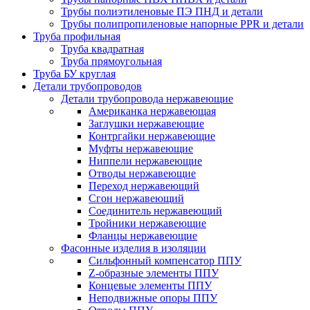
Трубы полиэтиленовые ПЭ ПНД и детали
Трубы полипропиленовые напорные PPR и детали
Труба профильная
Труба квадратная
Труба прямоугольная
Труба БУ круглая
Детали трубопроводов
Детали трубопровода нержавеющие
Американка нержавеющая
Заглушки нержавеющие
Контргайки нержавеющие
Муфты нержавеющие
Ниппели нержавеющие
Отводы нержавеющие
Переход нержавеющий
Сгон нержавеющий
Соединитель нержавеющий
Тройники нержавеющие
Фланцы нержавеющие
Фасонные изделия в изоляции
Cильфонный компенсатор ППУ
Z-образные элементы ППУ
Концевые элементы ППУ
Неподвижные опоры ППУ