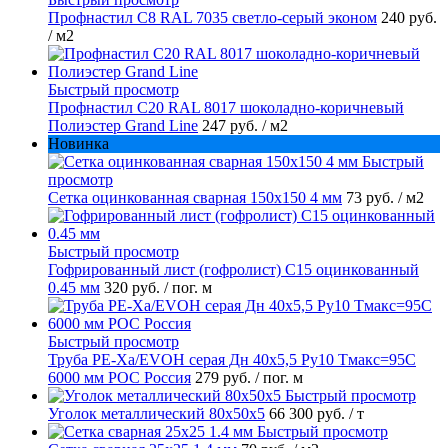
Профнастил С8 RAL 7035 светло-серый эконом
240 руб.
/ м2
Быстрый просмотр
Профнастил С20 RAL 8017 шоколадно-коричневый
Полиэстер Grand Line
247 руб.
/ м2
Новинка
Быстрый
просмотр
Сетка оцинкованная сварная 150х150 4 мм
73 руб.
/ м2
Быстрый просмотр
Гофрированный лист (гофролист) С15 оцинкованный
0.45 мм
320 руб.
/ пог. м
Быстрый просмотр
Труба PE-Xa/EVOH серая Дн 40х5,5 Ру10 Тмакс=95C
6000 мм РОС Россия
279 руб.
/ пог. м
Быстрый просмотр
Уголок металлический 80х50х5
66 300 руб.
/ т
Быстрый просмотр