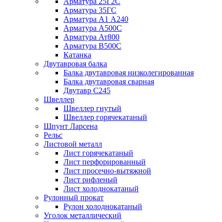
Арматура 25Г2С
Арматура 35ГС
Арматура А1 А240
Арматура А500С
Арматура Ат800
Арматура В500С
Катанка
Двутавровая балка
Балка двутавровая низколегированная
Балка двутавровая сварная
Двутавр С245
Швеллер
Швеллер гнутый
Швеллер горячекатаный
Шпунт Ларсена
Рельс
Листовой металл
Лист горячекатаный
Лист перфорированный
Лист просечно-вытяжной
Лист рифленый
Лист холоднокатаный
Рулонный прокат
Рулон холоднокатаный
Уголок металлический