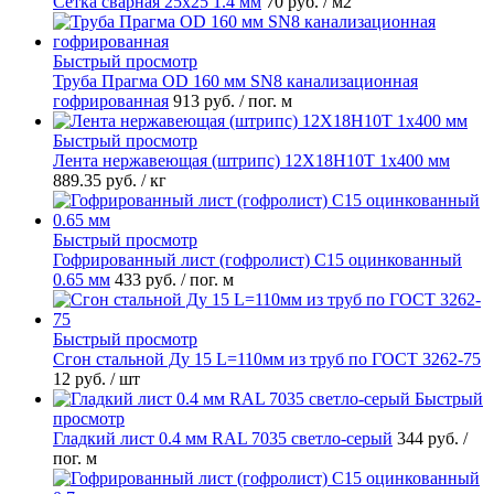
Сетка сварная 25х25 1.4 мм
70 руб.
/ м2
Быстрый просмотр
Труба Прагма OD 160 мм SN8 канализационная
гофрированная
913 руб.
/ пог. м
Быстрый просмотр
Лента нержавеющая (штрипс) 12Х18Н10Т 1х400 мм
889.35 руб.
/ кг
Быстрый просмотр
Гофрированный лист (гофролист) С15 оцинкованный
0.65 мм
433 руб.
/ пог. м
Быстрый просмотр
Сгон стальной Ду 15 L=110мм из труб по ГОСТ 3262-75
12 руб.
/ шт
Быстрый
просмотр
Гладкий лист 0.4 мм RAL 7035 светло-серый
344 руб.
/
пог. м