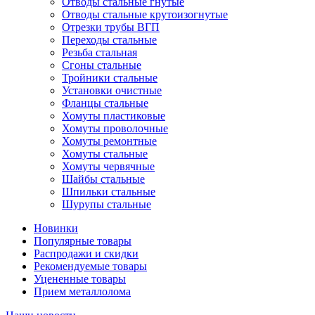
Отводы стальные гнутые
Отводы стальные крутоизогнутые
Отрезки трубы ВГП
Переходы стальные
Резьба стальная
Сгоны стальные
Тройники стальные
Установки очистные
Фланцы стальные
Хомуты пластиковые
Хомуты проволочные
Хомуты ремонтные
Хомуты стальные
Хомуты червячные
Шайбы стальные
Шпильки стальные
Шурупы стальные
Новинки
Популярные товары
Распродажи и скидки
Рекомендуемые товары
Уцененные товары
Прием металлолома