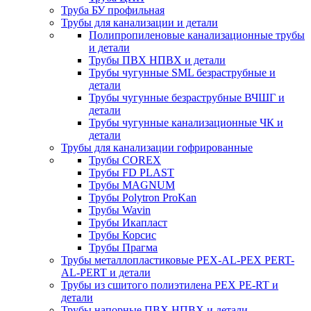
Труба БУ профильная
Трубы для канализации и детали
Полипропиленовые канализационные трубы
и детали
Трубы ПВХ НПВХ и детали
Трубы чугунные SML безраструбные и
детали
Трубы чугунные безраструбные ВЧШГ и
детали
Трубы чугунные канализационные ЧК и
детали
Трубы для канализации гофрированные
Трубы COREX
Трубы FD PLAST
Трубы MAGNUM
Трубы Polytron ProKan
Трубы Wavin
Трубы Икапласт
Трубы Корсис
Трубы Прагма
Трубы металлопластиковые PEX-AL-PEX PERT-
AL-PERT и детали
Трубы из сшитого полиэтилена PEX PE-RT и
детали
Трубы напорные ПВХ НПВХ и детали