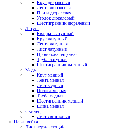
Круг дюралевый
Лента дюралевая
Плита дюралевая
Уголок дюралевый
Шестигранник дюралевый
Латунь
Квадрат латунный
Круг латунный
Лента латунная
Лист латунный
Проволока латунная
Труба латунная
Шестигранник латунный
Медь
Круг медный
Лента медная
Лист медный
Полоса медная
Труба медная
Шестигранник медный
Шина медная
Свинец
Лист свинцовый
Нержавейка
Лист нержавеющий