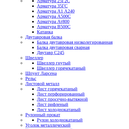
Арматура 25Г2С
Арматура 35ГС
Арматура А1 А240
Арматура А500С
Арматура Ат800
Арматура В500С
Катанка
Двутавровая балка
Балка двутавровая низколегированная
Балка двутавровая сварная
Двутавр С245
Швеллер
Швеллер гнутый
Швеллер горячекатаный
Шпунт Ларсена
Рельс
Листовой металл
Лист горячекатаный
Лист перфорированный
Лист просечно-вытяжной
Лист рифленый
Лист холоднокатаный
Рулонный прокат
Рулон холоднокатаный
Уголок металлический