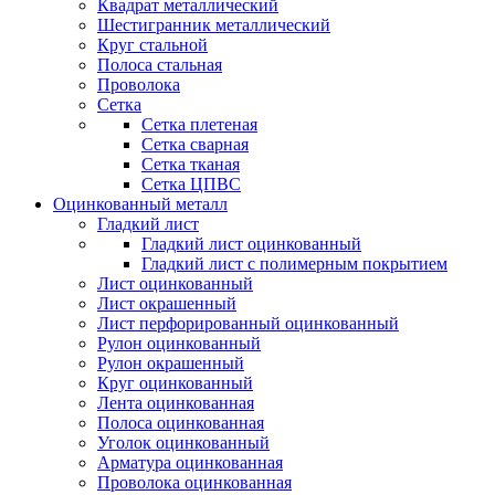
Квадрат металлический
Шестигранник металлический
Круг стальной
Полоса стальная
Проволока
Сетка
Сетка плетеная
Сетка сварная
Сетка тканая
Сетка ЦПВС
Оцинкованный металл
Гладкий лист
Гладкий лист оцинкованный
Гладкий лист с полимерным покрытием
Лист оцинкованный
Лист окрашенный
Лист перфорированный оцинкованный
Рулон оцинкованный
Рулон окрашенный
Круг оцинкованный
Лента оцинкованная
Полоса оцинкованная
Уголок оцинкованный
Арматура оцинкованная
Проволока оцинкованная