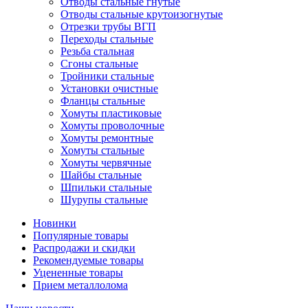
Отводы стальные гнутые
Отводы стальные крутоизогнутые
Отрезки трубы ВГП
Переходы стальные
Резьба стальная
Сгоны стальные
Тройники стальные
Установки очистные
Фланцы стальные
Хомуты пластиковые
Хомуты проволочные
Хомуты ремонтные
Хомуты стальные
Хомуты червячные
Шайбы стальные
Шпильки стальные
Шурупы стальные
Новинки
Популярные товары
Распродажи и скидки
Рекомендуемые товары
Уцененные товары
Прием металлолома