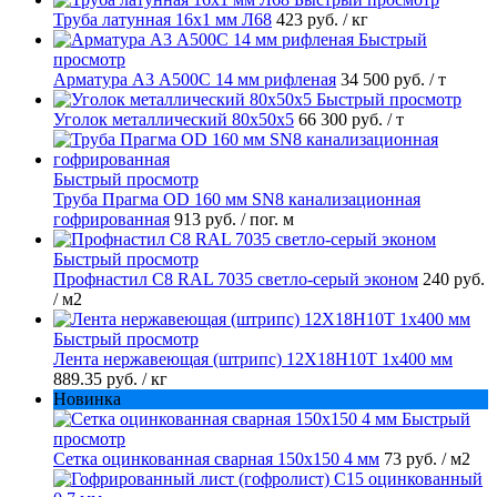
Труба латунная 16х1 мм Л68
423 руб.
/ кг
Быстрый
просмотр
Арматура А3 А500С 14 мм рифленая
34 500 руб.
/ т
Быстрый просмотр
Уголок металлический 80х50х5
66 300 руб.
/ т
Быстрый просмотр
Труба Прагма OD 160 мм SN8 канализационная
гофрированная
913 руб.
/ пог. м
Быстрый просмотр
Профнастил С8 RAL 7035 светло-серый эконом
240 руб.
/ м2
Быстрый просмотр
Лента нержавеющая (штрипс) 12Х18Н10Т 1х400 мм
889.35 руб.
/ кг
Новинка
Быстрый
просмотр
Сетка оцинкованная сварная 150х150 4 мм
73 руб.
/ м2