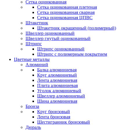
Сетка оцинкованная
Сетка оцинкованная плетеная
Сетка оцинкованная сварная
Сетка оцинкованная ЦПВС
Штакетник
Штакетник окрашенный (полимерный)
Швеллер оцинкованный
Швеллер гнутый оцинкованный
Штрипс
Штрипс оцинкованный
Штрипс с полимерным покрытием
Цветные металлы
Алюминий
Балка алюминиевая
Круг алюминиевый
Лента алюминиевая
Плита алюминиевая
Уголок алюминиевый
Швеллер алюминиевый
Шина алюминиевая
Бронза
Круг бронзовый
Лента бронзовая
Шестигранник бронзовый
Дюраль