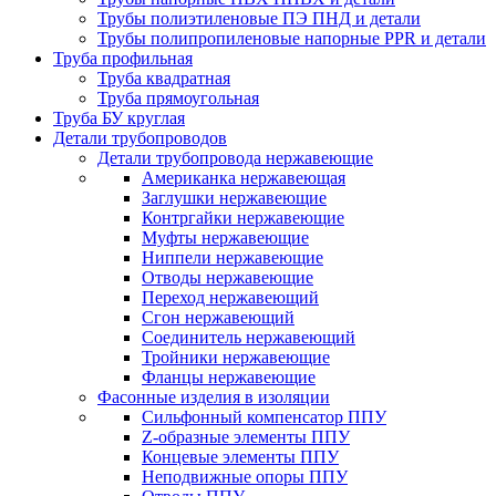
Трубы полиэтиленовые ПЭ ПНД и детали
Трубы полипропиленовые напорные PPR и детали
Труба профильная
Труба квадратная
Труба прямоугольная
Труба БУ круглая
Детали трубопроводов
Детали трубопровода нержавеющие
Американка нержавеющая
Заглушки нержавеющие
Контргайки нержавеющие
Муфты нержавеющие
Ниппели нержавеющие
Отводы нержавеющие
Переход нержавеющий
Сгон нержавеющий
Соединитель нержавеющий
Тройники нержавеющие
Фланцы нержавеющие
Фасонные изделия в изоляции
Cильфонный компенсатор ППУ
Z-образные элементы ППУ
Концевые элементы ППУ
Неподвижные опоры ППУ