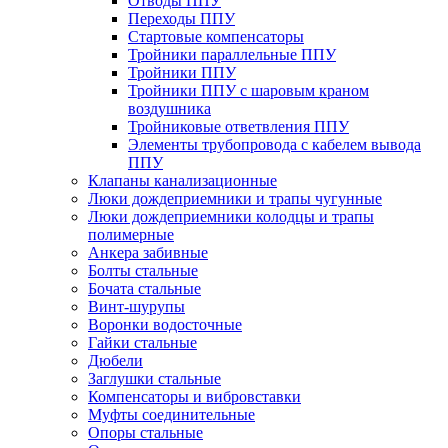
Отводы ППУ
Переходы ППУ
Стартовые компенсаторы
Тройники параллельные ППУ
Тройники ППУ
Тройники ППУ с шаровым краном
воздушника
Тройниковые ответвления ППУ
Элементы трубопровода с кабелем вывода
ППУ
Клапаны канализационные
Люки дождеприемники и трапы чугунные
Люки дождеприемники колодцы и трапы
полимерные
Анкера забивные
Болты стальные
Бочата стальные
Винт-шурупы
Воронки водосточные
Гайки стальные
Дюбели
Заглушки стальные
Компенсаторы и вибровставки
Муфты соединительные
Опоры стальные