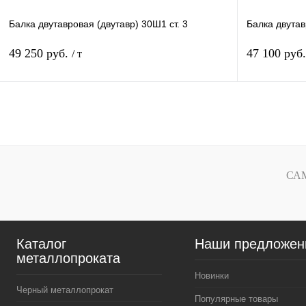
Балка двутавровая (двутавр) 30Ш1 ст. 3
Балка двутав
49 250 руб.
47 100 руб
/ т
В корзину
Купить в 1 клик
Сравнение
Купить в 1 к
В избранное
Под заказ
В избранное
СА
Каталог
Наши предложен
металлопроката
Новинки
Черный металлопрокат
Популярные товары