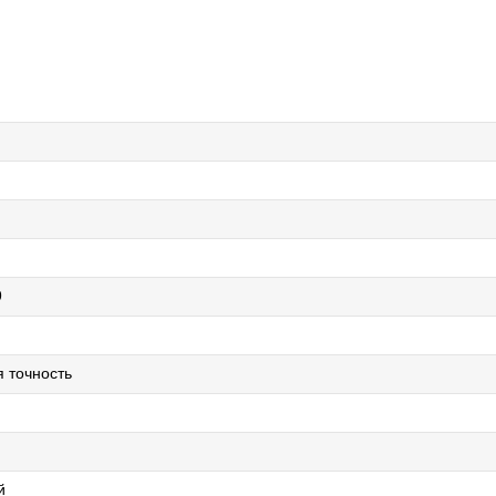
9
я точность
й