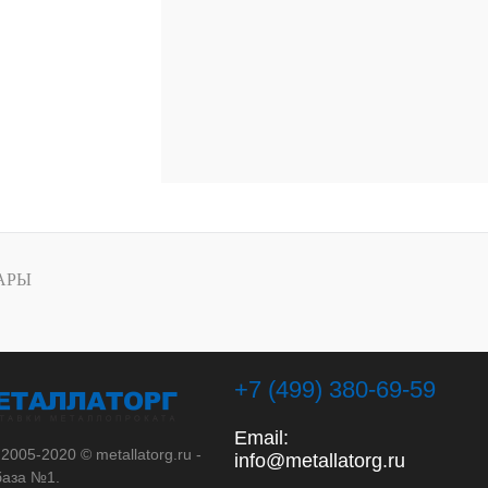
АРЫ
+7 (499) 380-69-59
Email:
 2005-2020 © metallatorg.ru -
info@metallatorg.ru
аза №1.