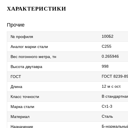
ХАРАКТЕРИСТИКИ
Прочие
100Б2
№ профиля
С255
Аналог марки стали
0.265946
Вес погонного метра, тн
998
Высота двутавра
ГОСТ 8239-8
ГОСТ
12 м с ост.
Длина
В стандартна
Класс точности
Ст1-3
Марка стали
Сталь
Материал
Б-нормальны
Назначение