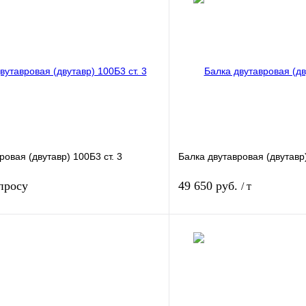
ровая (двутавр) 100Б3 ст. 3
Балка двутавровая (двутавр)
просу
49 650 руб.
/ т
Запросить цену
лик
Сравнение
Купить в 1 клик
Под заказ
В избранное