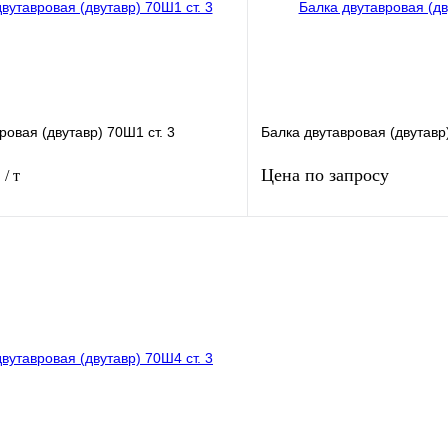
ровая (двутавр) 70Ш1 ст. 3
Балка двутавровая (двутавр)
.
Цена по запросу
/ т
В корзину
Запросить
лик
Сравнение
Купить в 1 клик
Под заказ
В избранное