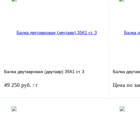
Балка двутавровая (двутавр) 35К1 ст. 3
Балка двутав
49 250 руб.
Цена по за
/ т
В корзину
Купить в 1 клик
Сравнение
Купить в 1 к
В избранное
Под заказ
В избранное