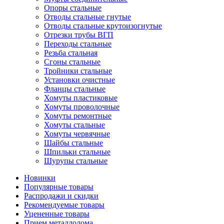
Опоры стальные
Отводы стальные гнутые
Отводы стальные крутоизогнутые
Отрезки трубы ВГП
Переходы стальные
Резьба стальная
Сгоны стальные
Тройники стальные
Установки очистные
Фланцы стальные
Хомуты пластиковые
Хомуты проволочные
Хомуты ремонтные
Хомуты стальные
Хомуты червячные
Шайбы стальные
Шпильки стальные
Шурупы стальные
Новинки
Популярные товары
Распродажи и скидки
Рекомендуемые товары
Уцененные товары
Прием металлолома