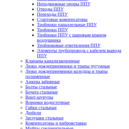
Неподвижные опоры ППУ
Отводы ППУ
Переходы ППУ
Стартовые компенсаторы
Тройники параллельные ППУ
Тройники ППУ
Тройники ППУ с шаровым краном
воздушника
Тройниковые ответвления ППУ
Элементы трубопровода с кабелем вывода
ППУ
Клапаны канализационные
Люки дождеприемники и трапы чугунные
Люки дождеприемники колодцы и трапы
полимерные
Анкера забивные
Болты стальные
Бочата стальные
Винт-шурупы
Воронки водосточные
Гайки стальные
Дюбели
Заглушки стальные
Компенсаторы и вибровставки
Муфты соединительные