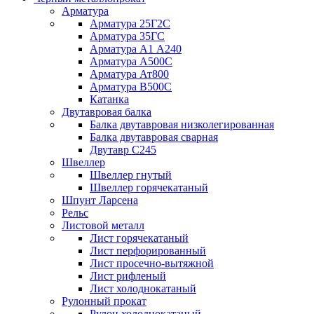
Арматура
Арматура 25Г2С
Арматура 35ГС
Арматура А1 А240
Арматура А500С
Арматура Ат800
Арматура В500С
Катанка
Двутавровая балка
Балка двутавровая низколегированная
Балка двутавровая сварная
Двутавр С245
Швеллер
Швеллер гнутый
Швеллер горячекатаный
Шпунт Ларсена
Рельс
Листовой металл
Лист горячекатаный
Лист перфорированный
Лист просечно-вытяжной
Лист рифленый
Лист холоднокатаный
Рулонный прокат
Рулон холоднокатаный