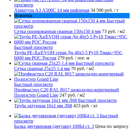
просмотр
Арматура А3 А500С 14 мм рифленая
34 500 руб.
/ т
Новинка
Быстрый
просмотр
Сетка оцинкованная сварная 150х150 4 мм
73 руб.
/ м2
Быстрый просмотр
Труба PE-Xa/EVOH серая Дн 40х5,5 Ру10 Тмакс=95C
6000 мм РОС Россия
279 руб.
/ пог. м
Быстрый просмотр
Сетка сварная 25х25 1.4 мм
70 руб.
/ м2
Быстрый просмотр
Профнастил С20 RAL 8017 шоколадно-коричневый
Полиэстер Grand Line
247 руб.
/ м2
Быстрый просмотр
Труба латунная 16х1 мм Л68
423 руб.
/ кг
Быстрый
просмотр
Балка двутавровая (двутавр) 100Б4 ст. 3
Цена по запросу