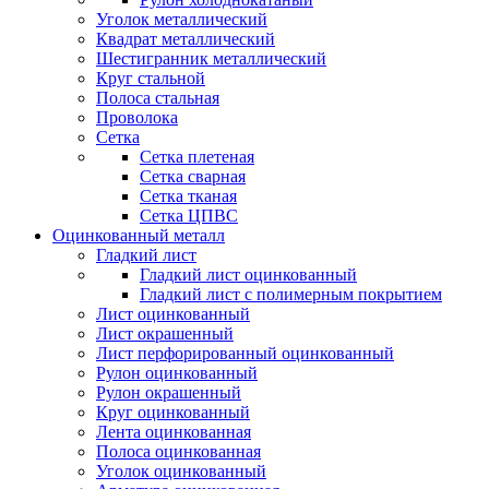
Уголок металлический
Квадрат металлический
Шестигранник металлический
Круг стальной
Полоса стальная
Проволока
Сетка
Сетка плетеная
Сетка сварная
Сетка тканая
Сетка ЦПВС
Оцинкованный металл
Гладкий лист
Гладкий лист оцинкованный
Гладкий лист с полимерным покрытием
Лист оцинкованный
Лист окрашенный
Лист перфорированный оцинкованный
Рулон оцинкованный
Рулон окрашенный
Круг оцинкованный
Лента оцинкованная
Полоса оцинкованная
Уголок оцинкованный