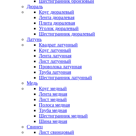
Шестигранник бронзовый
Дюраль
Круг дюралевый
Лента дюралевая
Плита дюралевая
Уголок дюралевый
Шестигранник дюралевый
Латунь
Квадрат латунный
Круг латунный
Лента латунная
Лист латунный
Проволока латунная
Труба латунная
Шестигранник латунный
Медь
Круг медный
Лента медная
Лист медный
Полоса медная
Труба медная
Шестигранник медный
Шина медная
Свинец
Лист свинцовый