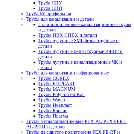
Труба ППУ
Труба ЦПП
Труба БУ профильная
Трубы для канализации и детали
Полипропиленовые канализационные трубы
и детали
Трубы ПВХ НПВХ и детали
Трубы чугунные SML безраструбные и
детали
Трубы чугунные безраструбные ВЧШГ и
детали
Трубы чугунные канализационные ЧК и
детали
Трубы для канализации гофрированные
Трубы COREX
Трубы FD PLAST
Трубы MAGNUM
Трубы Polytron ProKan
Трубы Wavin
Трубы Икапласт
Трубы Корсис
Трубы Прагма
Трубы металлопластиковые PEX-AL-PEX PERT-
AL-PERT и детали
Трубы из сшитого полиэтилена PEX PE-RT и