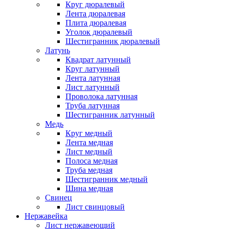
Круг дюралевый
Лента дюралевая
Плита дюралевая
Уголок дюралевый
Шестигранник дюралевый
Латунь
Квадрат латунный
Круг латунный
Лента латунная
Лист латунный
Проволока латунная
Труба латунная
Шестигранник латунный
Медь
Круг медный
Лента медная
Лист медный
Полоса медная
Труба медная
Шестигранник медный
Шина медная
Свинец
Лист свинцовый
Нержавейка
Лист нержавеющий