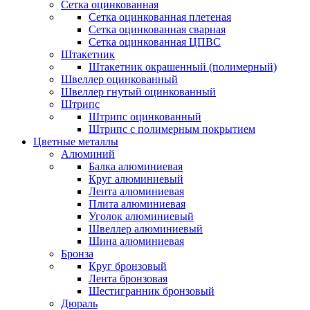
Сетка оцинкованная
Сетка оцинкованная плетеная
Сетка оцинкованная сварная
Сетка оцинкованная ЦПВС
Штакетник
Штакетник окрашенный (полимерный)
Швеллер оцинкованный
Швеллер гнутый оцинкованный
Штрипс
Штрипс оцинкованный
Штрипс с полимерным покрытием
Цветные металлы
Алюминий
Балка алюминиевая
Круг алюминиевый
Лента алюминиевая
Плита алюминиевая
Уголок алюминиевый
Швеллер алюминиевый
Шина алюминиевая
Бронза
Круг бронзовый
Лента бронзовая
Шестигранник бронзовый
Дюраль