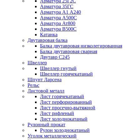
Арматура 25Г2С
Арматура 35ГС
Арматура А1 А240
Арматура А500С
Арматура Ат800
Арматура В500С
Катанка
Двутавровая балка
Балка двутавровая низколегированная
Балка двутавровая сварная
Двутавр С245
Швеллер
Швеллер гнутый
Швеллер горячекатаный
Шпунт Ларсена
Рельс
Листовой металл
Лист горячекатаный
Лист перфорированный
Лист просечно-вытяжной
Лист рифленый
Лист холоднокатаный
Рулонный прокат
Рулон холоднокатаный
Уголок металлический