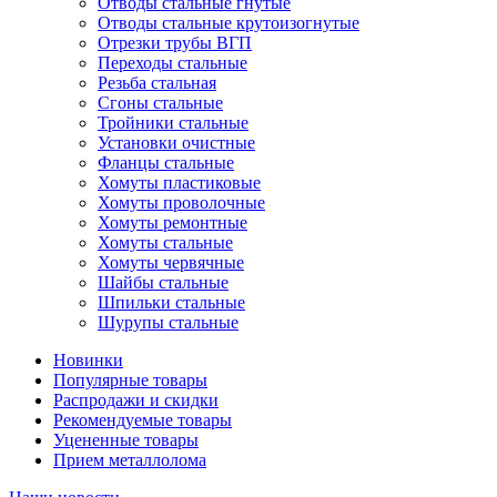
Отводы стальные гнутые
Отводы стальные крутоизогнутые
Отрезки трубы ВГП
Переходы стальные
Резьба стальная
Сгоны стальные
Тройники стальные
Установки очистные
Фланцы стальные
Хомуты пластиковые
Хомуты проволочные
Хомуты ремонтные
Хомуты стальные
Хомуты червячные
Шайбы стальные
Шпильки стальные
Шурупы стальные
Новинки
Популярные товары
Распродажи и скидки
Рекомендуемые товары
Уцененные товары
Прием металлолома