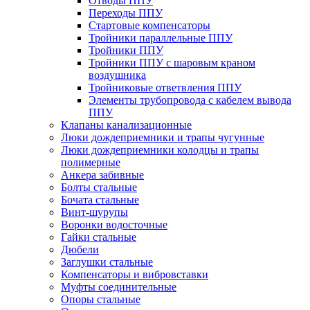
Отводы ППУ
Переходы ППУ
Стартовые компенсаторы
Тройники параллельные ППУ
Тройники ППУ
Тройники ППУ с шаровым краном
воздушника
Тройниковые ответвления ППУ
Элементы трубопровода с кабелем вывода
ППУ
Клапаны канализационные
Люки дождеприемники и трапы чугунные
Люки дождеприемники колодцы и трапы
полимерные
Анкера забивные
Болты стальные
Бочата стальные
Винт-шурупы
Воронки водосточные
Гайки стальные
Дюбели
Заглушки стальные
Компенсаторы и вибровставки
Муфты соединительные
Опоры стальные