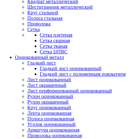
Квадрат металлический
Шестигранник металлический
Круг стальной
Полоса стальная
Проволока
Сетка
Сетка плетеная
Сетка сварная
Сетка тканая
Сетка ЦПВС
Оцинкованный металл
Гладкий лист
Гладкий лист оцинкованный
Гладкий лист с полимерным покрытием
Лист оцинкованный
Лист окрашенный
Лист перфорированный оцинкованный
Рулон оцинкованный
Рулон окрашенный
Круг оцинкованный
Лента оцинкованная
Полоса оцинкованная
Уголок оцинкованный
Арматура оцинкованная
Проволока оцинкованная