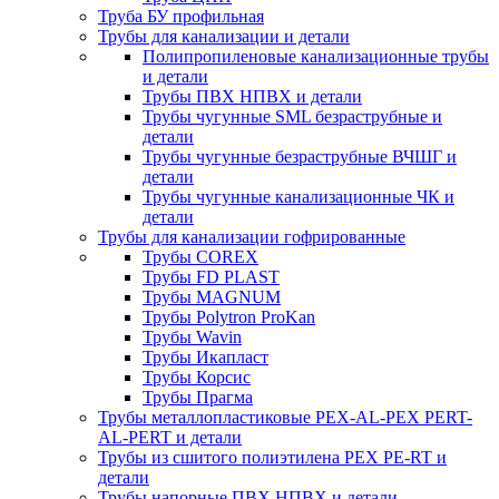
Труба БУ профильная
Трубы для канализации и детали
Полипропиленовые канализационные трубы
и детали
Трубы ПВХ НПВХ и детали
Трубы чугунные SML безраструбные и
детали
Трубы чугунные безраструбные ВЧШГ и
детали
Трубы чугунные канализационные ЧК и
детали
Трубы для канализации гофрированные
Трубы COREX
Трубы FD PLAST
Трубы MAGNUM
Трубы Polytron ProKan
Трубы Wavin
Трубы Икапласт
Трубы Корсис
Трубы Прагма
Трубы металлопластиковые PEX-AL-PEX PERT-
AL-PERT и детали
Трубы из сшитого полиэтилена PEX PE-RT и
детали
Трубы напорные ПВХ НПВХ и детали