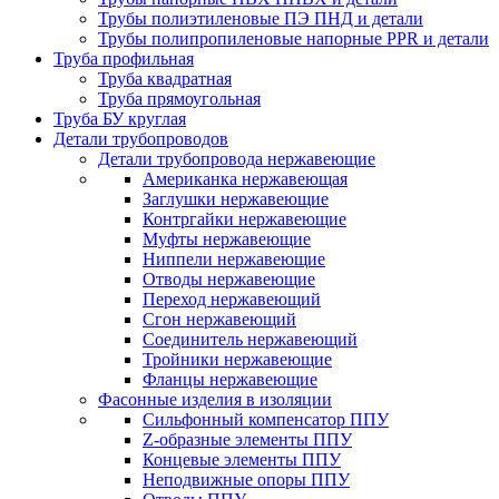
Трубы полиэтиленовые ПЭ ПНД и детали
Трубы полипропиленовые напорные PPR и детали
Труба профильная
Труба квадратная
Труба прямоугольная
Труба БУ круглая
Детали трубопроводов
Детали трубопровода нержавеющие
Американка нержавеющая
Заглушки нержавеющие
Контргайки нержавеющие
Муфты нержавеющие
Ниппели нержавеющие
Отводы нержавеющие
Переход нержавеющий
Сгон нержавеющий
Соединитель нержавеющий
Тройники нержавеющие
Фланцы нержавеющие
Фасонные изделия в изоляции
Cильфонный компенсатор ППУ
Z-образные элементы ППУ
Концевые элементы ППУ
Неподвижные опоры ППУ