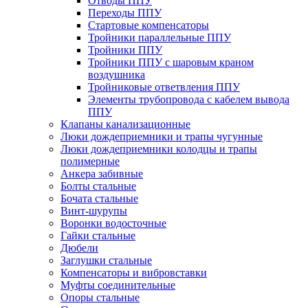
Отводы ППУ
Переходы ППУ
Стартовые компенсаторы
Тройники параллельные ППУ
Тройники ППУ
Тройники ППУ с шаровым краном
воздушника
Тройниковые ответвления ППУ
Элементы трубопровода с кабелем вывода
ППУ
Клапаны канализационные
Люки дождеприемники и трапы чугунные
Люки дождеприемники колодцы и трапы
полимерные
Анкера забивные
Болты стальные
Бочата стальные
Винт-шурупы
Воронки водосточные
Гайки стальные
Дюбели
Заглушки стальные
Компенсаторы и вибровставки
Муфты соединительные
Опоры стальные