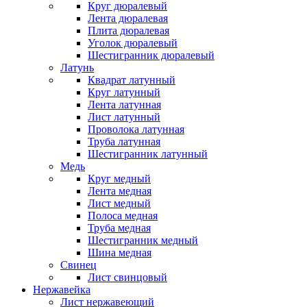
Круг дюралевый
Лента дюралевая
Плита дюралевая
Уголок дюралевый
Шестигранник дюралевый
Латунь
Квадрат латунный
Круг латунный
Лента латунная
Лист латунный
Проволока латунная
Труба латунная
Шестигранник латунный
Медь
Круг медный
Лента медная
Лист медный
Полоса медная
Труба медная
Шестигранник медный
Шина медная
Свинец
Лист свинцовый
Нержавейка
Лист нержавеющий