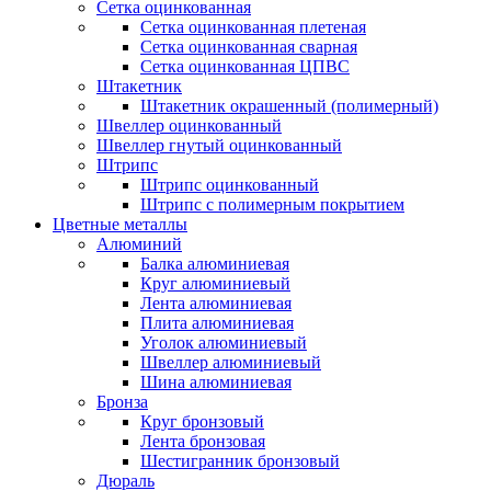
Сетка оцинкованная
Сетка оцинкованная плетеная
Сетка оцинкованная сварная
Сетка оцинкованная ЦПВС
Штакетник
Штакетник окрашенный (полимерный)
Швеллер оцинкованный
Швеллер гнутый оцинкованный
Штрипс
Штрипс оцинкованный
Штрипс с полимерным покрытием
Цветные металлы
Алюминий
Балка алюминиевая
Круг алюминиевый
Лента алюминиевая
Плита алюминиевая
Уголок алюминиевый
Швеллер алюминиевый
Шина алюминиевая
Бронза
Круг бронзовый
Лента бронзовая
Шестигранник бронзовый
Дюраль