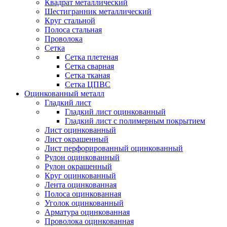
Квадрат металлический
Шестигранник металлический
Круг стальной
Полоса стальная
Проволока
Сетка
Сетка плетеная
Сетка сварная
Сетка тканая
Сетка ЦПВС
Оцинкованный металл
Гладкий лист
Гладкий лист оцинкованный
Гладкий лист с полимерным покрытием
Лист оцинкованный
Лист окрашенный
Лист перфорированный оцинкованный
Рулон оцинкованный
Рулон окрашенный
Круг оцинкованный
Лента оцинкованная
Полоса оцинкованная
Уголок оцинкованный
Арматура оцинкованная
Проволока оцинкованная