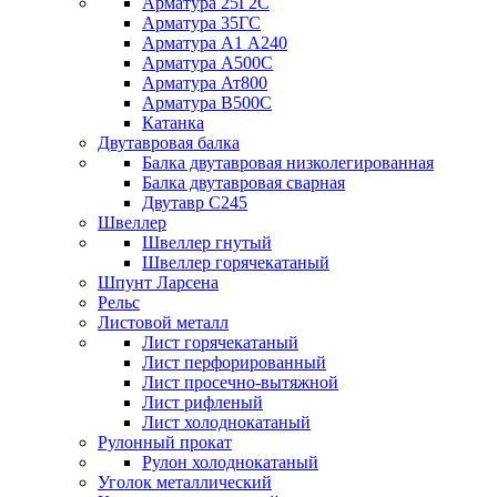
Арматура 25Г2С
Арматура 35ГС
Арматура А1 А240
Арматура А500С
Арматура Ат800
Арматура В500С
Катанка
Двутавровая балка
Балка двутавровая низколегированная
Балка двутавровая сварная
Двутавр С245
Швеллер
Швеллер гнутый
Швеллер горячекатаный
Шпунт Ларсена
Рельс
Листовой металл
Лист горячекатаный
Лист перфорированный
Лист просечно-вытяжной
Лист рифленый
Лист холоднокатаный
Рулонный прокат
Рулон холоднокатаный
Уголок металлический