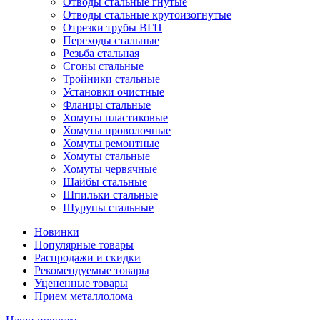
Отводы стальные гнутые
Отводы стальные крутоизогнутые
Отрезки трубы ВГП
Переходы стальные
Резьба стальная
Сгоны стальные
Тройники стальные
Установки очистные
Фланцы стальные
Хомуты пластиковые
Хомуты проволочные
Хомуты ремонтные
Хомуты стальные
Хомуты червячные
Шайбы стальные
Шпильки стальные
Шурупы стальные
Новинки
Популярные товары
Распродажи и скидки
Рекомендуемые товары
Уцененные товары
Прием металлолома