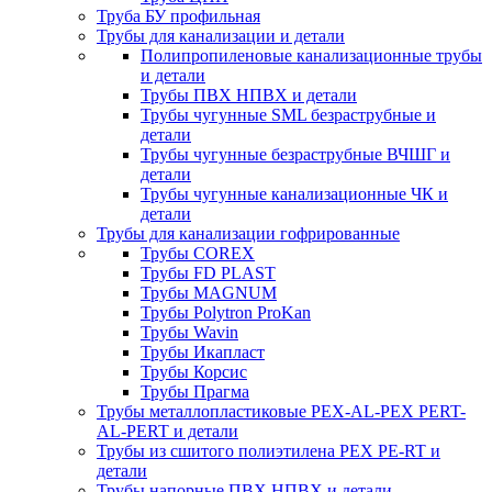
Труба БУ профильная
Трубы для канализации и детали
Полипропиленовые канализационные трубы
и детали
Трубы ПВХ НПВХ и детали
Трубы чугунные SML безраструбные и
детали
Трубы чугунные безраструбные ВЧШГ и
детали
Трубы чугунные канализационные ЧК и
детали
Трубы для канализации гофрированные
Трубы COREX
Трубы FD PLAST
Трубы MAGNUM
Трубы Polytron ProKan
Трубы Wavin
Трубы Икапласт
Трубы Корсис
Трубы Прагма
Трубы металлопластиковые PEX-AL-PEX PERT-
AL-PERT и детали
Трубы из сшитого полиэтилена PEX PE-RT и
детали
Трубы напорные ПВХ НПВХ и детали