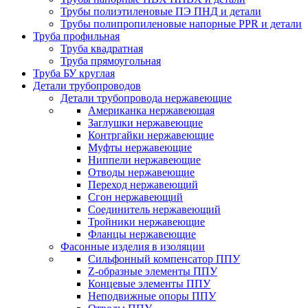
Трубы полиэтиленовые ПЭ ПНД и детали
Трубы полипропиленовые напорные PPR и детали
Труба профильная
Труба квадратная
Труба прямоугольная
Труба БУ круглая
Детали трубопроводов
Детали трубопровода нержавеющие
Американка нержавеющая
Заглушки нержавеющие
Контргайки нержавеющие
Муфты нержавеющие
Ниппели нержавеющие
Отводы нержавеющие
Переход нержавеющий
Сгон нержавеющий
Соединитель нержавеющий
Тройники нержавеющие
Фланцы нержавеющие
Фасонные изделия в изоляции
Cильфонный компенсатор ППУ
Z-образные элементы ППУ
Концевые элементы ППУ
Неподвижные опоры ППУ