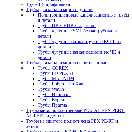
Труба БУ профильная
Трубы для канализации и детали
Полипропиленовые канализационные трубы
и детали
Трубы ПВХ НПВХ и детали
Трубы чугунные SML безраструбные и
детали
Трубы чугунные безраструбные ВЧШГ и
детали
Трубы чугунные канализационные ЧК и
детали
Трубы для канализации гофрированные
Трубы COREX
Трубы FD PLAST
Трубы MAGNUM
Трубы Polytron ProKan
Трубы Wavin
Трубы Икапласт
Трубы Корсис
Трубы Прагма
Трубы металлопластиковые PEX-AL-PEX PERT-
AL-PERT и детали
Трубы из сшитого полиэтилена PEX PE-RT и
детали
Трубы напорные ПВХ НПВХ и детали