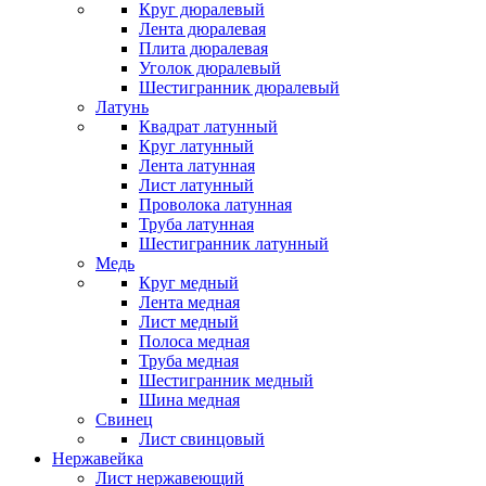
Круг дюралевый
Лента дюралевая
Плита дюралевая
Уголок дюралевый
Шестигранник дюралевый
Латунь
Квадрат латунный
Круг латунный
Лента латунная
Лист латунный
Проволока латунная
Труба латунная
Шестигранник латунный
Медь
Круг медный
Лента медная
Лист медный
Полоса медная
Труба медная
Шестигранник медный
Шина медная
Свинец
Лист свинцовый
Нержавейка
Лист нержавеющий