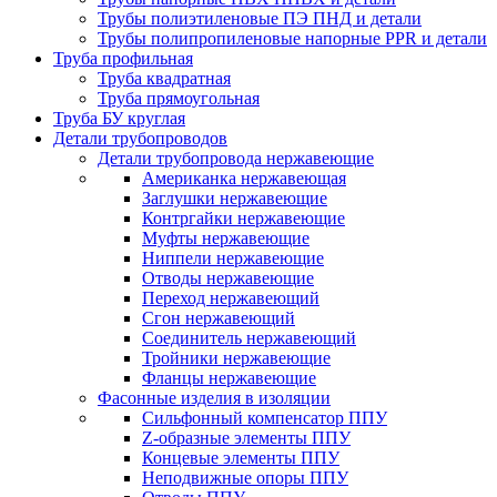
Трубы полиэтиленовые ПЭ ПНД и детали
Трубы полипропиленовые напорные PPR и детали
Труба профильная
Труба квадратная
Труба прямоугольная
Труба БУ круглая
Детали трубопроводов
Детали трубопровода нержавеющие
Американка нержавеющая
Заглушки нержавеющие
Контргайки нержавеющие
Муфты нержавеющие
Ниппели нержавеющие
Отводы нержавеющие
Переход нержавеющий
Сгон нержавеющий
Соединитель нержавеющий
Тройники нержавеющие
Фланцы нержавеющие
Фасонные изделия в изоляции
Cильфонный компенсатор ППУ
Z-образные элементы ППУ
Концевые элементы ППУ
Неподвижные опоры ППУ