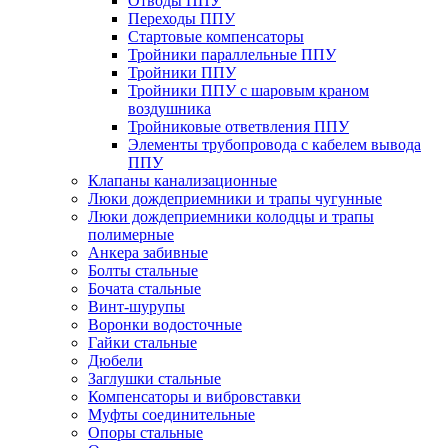
Отводы ППУ
Переходы ППУ
Стартовые компенсаторы
Тройники параллельные ППУ
Тройники ППУ
Тройники ППУ с шаровым краном
воздушника
Тройниковые ответвления ППУ
Элементы трубопровода с кабелем вывода
ППУ
Клапаны канализационные
Люки дождеприемники и трапы чугунные
Люки дождеприемники колодцы и трапы
полимерные
Анкера забивные
Болты стальные
Бочата стальные
Винт-шурупы
Воронки водосточные
Гайки стальные
Дюбели
Заглушки стальные
Компенсаторы и вибровставки
Муфты соединительные
Опоры стальные