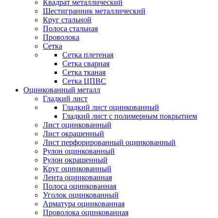
Квадрат металлический
Шестигранник металлический
Круг стальной
Полоса стальная
Проволока
Сетка
Сетка плетеная
Сетка сварная
Сетка тканая
Сетка ЦПВС
Оцинкованный металл
Гладкий лист
Гладкий лист оцинкованный
Гладкий лист с полимерным покрытием
Лист оцинкованный
Лист окрашенный
Лист перфорированный оцинкованный
Рулон оцинкованный
Рулон окрашенный
Круг оцинкованный
Лента оцинкованная
Полоса оцинкованная
Уголок оцинкованный
Арматура оцинкованная
Проволока оцинкованная