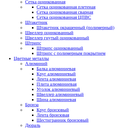
Сетка оцинкованная
Сетка оцинкованная плетеная
Сетка оцинкованная сварная
Сетка оцинкованная ЦПВС
Штакетник
Штакетник окрашенный (полимерный)
Швеллер оцинкованный
Швеллер гнутый оцинкованный
Штрипс
Штрипс оцинкованный
Штрипс с полимерным покрытием
Цветные металлы
Алюминий
Балка алюминиевая
Круг алюминиевый
Лента алюминиевая
Плита алюминиевая
Уголок алюминиевый
Швеллер алюминиевый
Шина алюминиевая
Бронза
Круг бронзовый
Лента бронзовая
Шестигранник бронзовый
Дюраль