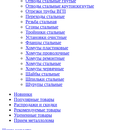
Отводы стальные гнутые
Отводы стальные крутоизогнутые
Отрезки трубы ВГП
Переходы стальные
Резьба стальная
Сгоны стальные
Тройники стальные
Установки очистные
Фланцы стальные
Хомуты пластиковые
Хомуты проволочные
Хомуты ремонтные
Хомуты стальные
Хомуты червячные
Шайбы стальные
Шпильки стальные
Шурупы стальные
Новинки
Популярные товары
Распродажи и скидки
Рекомендуемые товары
Уцененные товары
Прием металлолома