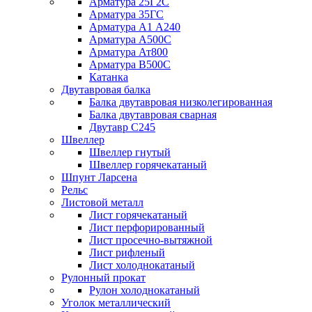
Арматура 25Г2С
Арматура 35ГС
Арматура А1 А240
Арматура А500С
Арматура Ат800
Арматура В500С
Катанка
Двутавровая балка
Балка двутавровая низколегированная
Балка двутавровая сварная
Двутавр С245
Швеллер
Швеллер гнутый
Швеллер горячекатаный
Шпунт Ларсена
Рельс
Листовой металл
Лист горячекатаный
Лист перфорированный
Лист просечно-вытяжной
Лист рифленый
Лист холоднокатаный
Рулонный прокат
Рулон холоднокатаный
Уголок металлический