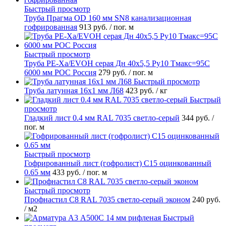
Быстрый просмотр
Труба Прагма OD 160 мм SN8 канализационная
гофрированная
913 руб.
/ пог. м
Быстрый просмотр
Труба PE-Xa/EVOH серая Дн 40х5,5 Ру10 Тмакс=95C
6000 мм РОС Россия
279 руб.
/ пог. м
Быстрый просмотр
Труба латунная 16х1 мм Л68
423 руб.
/ кг
Быстрый
просмотр
Гладкий лист 0.4 мм RAL 7035 светло-серый
344 руб.
/
пог. м
Быстрый просмотр
Гофрированный лист (гофролист) С15 оцинкованный
0.65 мм
433 руб.
/ пог. м
Быстрый просмотр
Профнастил С8 RAL 7035 светло-серый эконом
240 руб.
/ м2
Быстрый