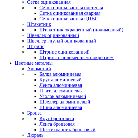
Сетка оцинкованная
Сетка оцинкованная плетеная
Сетка оцинкованная сварная
Сетка оцинкованная ЦПВС
Штакетник
Штакетник окрашенный (полимерный)
Швеллер оцинкованный
Швеллер гнутый оцинкованный
Штрипс
Штрипс оцинкованный
Штрипс с полимерным покрытием
Цветные металлы
Алюминий
Балка алюминиевая
Круг алюминиевый
Лента алюминиевая
Плита алюминиевая
Уголок алюминиевый
Швеллер алюминиевый
Шина алюминиевая
Бронза
Круг бронзовый
Лента бронзовая
Шестигранник бронзовый
Дюраль