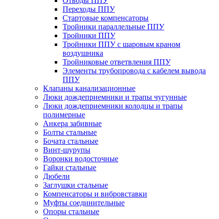
Отводы ППУ
Переходы ППУ
Стартовые компенсаторы
Тройники параллельные ППУ
Тройники ППУ
Тройники ППУ с шаровым краном
воздушника
Тройниковые ответвления ППУ
Элементы трубопровода с кабелем вывода
ППУ
Клапаны канализационные
Люки дождеприемники и трапы чугунные
Люки дождеприемники колодцы и трапы
полимерные
Анкера забивные
Болты стальные
Бочата стальные
Винт-шурупы
Воронки водосточные
Гайки стальные
Дюбели
Заглушки стальные
Компенсаторы и вибровставки
Муфты соединительные
Опоры стальные