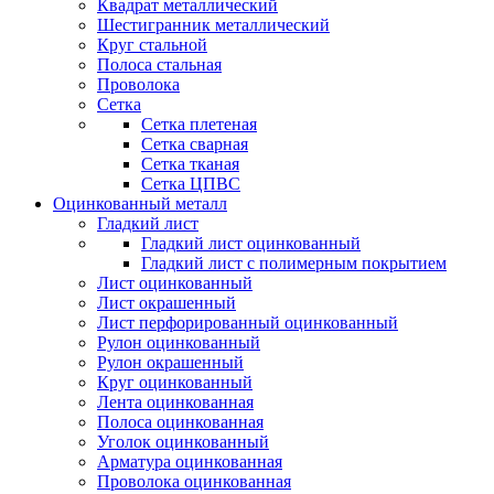
Квадрат металлический
Шестигранник металлический
Круг стальной
Полоса стальная
Проволока
Сетка
Сетка плетеная
Сетка сварная
Сетка тканая
Сетка ЦПВС
Оцинкованный металл
Гладкий лист
Гладкий лист оцинкованный
Гладкий лист с полимерным покрытием
Лист оцинкованный
Лист окрашенный
Лист перфорированный оцинкованный
Рулон оцинкованный
Рулон окрашенный
Круг оцинкованный
Лента оцинкованная
Полоса оцинкованная
Уголок оцинкованный
Арматура оцинкованная
Проволока оцинкованная