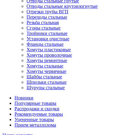
Отводы стальные гнутые
Отводы стальные крутоизогнутые
Отрезки трубы ВГП
Переходы стальные
Резьба стальная
Сгоны стальные
Тройники стальные
Установки очистные
Фланцы стальные
Хомуты пластиковые
Хомуты проволочные
Хомуты ремонтные
Хомуты стальные
Хомуты червячные
Шайбы стальные
Шпильки стальные
Шурупы стальные
Новинки
Популярные товары
Распродажи и скидки
Рекомендуемые товары
Уцененные товары
Прием металлолома