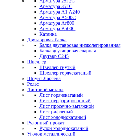
Арматура 25Г2С
Арматура 35ГС
Арматура А1 А240
Арматура А500С
Арматура Ат800
Арматура В500С
Катанка
Двутавровая балка
Балка двутавровая низколегированная
Балка двутавровая сварная
Двутавр С245
Швеллер
Швеллер гнутый
Швеллер горячекатаный
Шпунт Ларсена
Рельс
Листовой металл
Лист горячекатаный
Лист перфорированный
Лист просечно-вытяжной
Лист рифленый
Лист холоднокатаный
Рулонный прокат
Рулон холоднокатаный
Уголок металлический