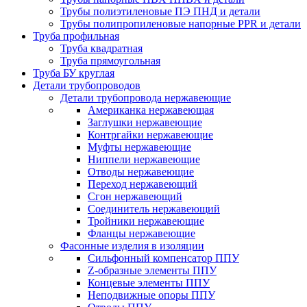
Трубы полиэтиленовые ПЭ ПНД и детали
Трубы полипропиленовые напорные PPR и детали
Труба профильная
Труба квадратная
Труба прямоугольная
Труба БУ круглая
Детали трубопроводов
Детали трубопровода нержавеющие
Американка нержавеющая
Заглушки нержавеющие
Контргайки нержавеющие
Муфты нержавеющие
Ниппели нержавеющие
Отводы нержавеющие
Переход нержавеющий
Сгон нержавеющий
Соединитель нержавеющий
Тройники нержавеющие
Фланцы нержавеющие
Фасонные изделия в изоляции
Cильфонный компенсатор ППУ
Z-образные элементы ППУ
Концевые элементы ППУ
Неподвижные опоры ППУ