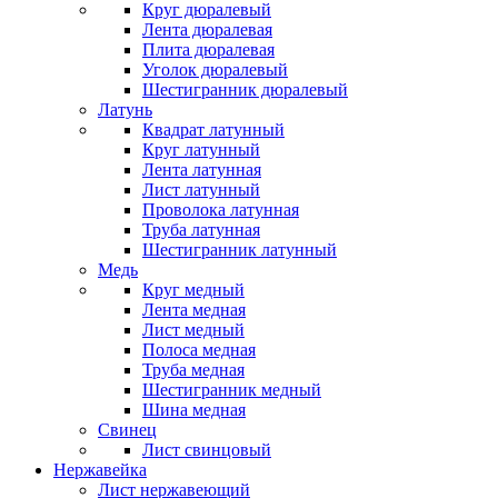
Круг дюралевый
Лента дюралевая
Плита дюралевая
Уголок дюралевый
Шестигранник дюралевый
Латунь
Квадрат латунный
Круг латунный
Лента латунная
Лист латунный
Проволока латунная
Труба латунная
Шестигранник латунный
Медь
Круг медный
Лента медная
Лист медный
Полоса медная
Труба медная
Шестигранник медный
Шина медная
Свинец
Лист свинцовый
Нержавейка
Лист нержавеющий