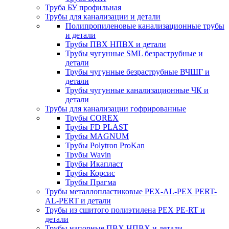
Труба БУ профильная
Трубы для канализации и детали
Полипропиленовые канализационные трубы
и детали
Трубы ПВХ НПВХ и детали
Трубы чугунные SML безраструбные и
детали
Трубы чугунные безраструбные ВЧШГ и
детали
Трубы чугунные канализационные ЧК и
детали
Трубы для канализации гофрированные
Трубы COREX
Трубы FD PLAST
Трубы MAGNUM
Трубы Polytron ProKan
Трубы Wavin
Трубы Икапласт
Трубы Корсис
Трубы Прагма
Трубы металлопластиковые PEX-AL-PEX PERT-
AL-PERT и детали
Трубы из сшитого полиэтилена PEX PE-RT и
детали
Трубы напорные ПВХ НПВХ и детали