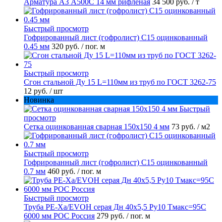
Арматура А3 А500С 14 мм рифленая
34 500 руб.
/ т
Быстрый просмотр
Гофрированный лист (гофролист) С15 оцинкованный
0.45 мм
320 руб.
/ пог. м
Быстрый просмотр
Сгон стальной Ду 15 L=110мм из труб по ГОСТ 3262-75
12 руб.
/ шт
Новинка
Быстрый
просмотр
Сетка оцинкованная сварная 150х150 4 мм
73 руб.
/ м2
Быстрый просмотр
Гофрированный лист (гофролист) С15 оцинкованный
0.7 мм
460 руб.
/ пог. м
Быстрый просмотр
Труба PE-Xa/EVOH серая Дн 40х5,5 Ру10 Тмакс=95C
6000 мм РОС Россия
279 руб.
/ пог. м