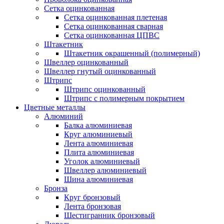
Сетка оцинкованная
Сетка оцинкованная плетеная
Сетка оцинкованная сварная
Сетка оцинкованная ЦПВС
Штакетник
Штакетник окрашенный (полимерный)
Швеллер оцинкованный
Швеллер гнутый оцинкованный
Штрипс
Штрипс оцинкованный
Штрипс с полимерным покрытием
Цветные металлы
Алюминий
Балка алюминиевая
Круг алюминиевый
Лента алюминиевая
Плита алюминиевая
Уголок алюминиевый
Швеллер алюминиевый
Шина алюминиевая
Бронза
Круг бронзовый
Лента бронзовая
Шестигранник бронзовый