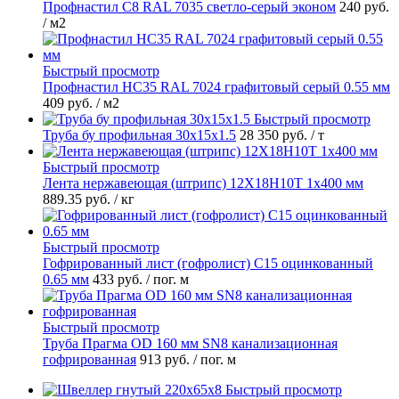
Профнастил С8 RAL 7035 светло-серый эконом
240 руб.
/ м2
Быстрый просмотр
Профнастил НС35 RAL 7024 графитовый серый 0.55 мм
409 руб.
/ м2
Быстрый просмотр
Труба бу профильная 30х15х1.5
28 350 руб.
/ т
Быстрый просмотр
Лента нержавеющая (штрипс) 12Х18Н10Т 1х400 мм
889.35 руб.
/ кг
Быстрый просмотр
Гофрированный лист (гофролист) С15 оцинкованный
0.65 мм
433 руб.
/ пог. м
Быстрый просмотр
Труба Прагма OD 160 мм SN8 канализационная
гофрированная
913 руб.
/ пог. м
Быстрый просмотр