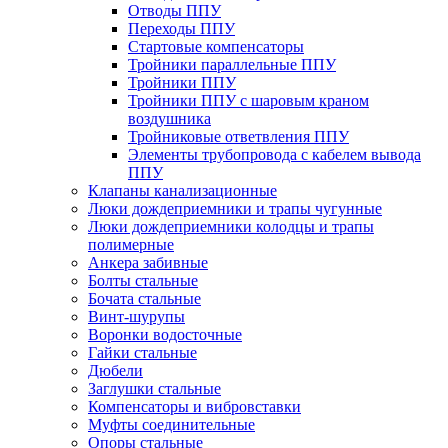
Отводы ППУ
Переходы ППУ
Стартовые компенсаторы
Тройники параллельные ППУ
Тройники ППУ
Тройники ППУ с шаровым краном
воздушника
Тройниковые ответвления ППУ
Элементы трубопровода с кабелем вывода
ППУ
Клапаны канализационные
Люки дождеприемники и трапы чугунные
Люки дождеприемники колодцы и трапы
полимерные
Анкера забивные
Болты стальные
Бочата стальные
Винт-шурупы
Воронки водосточные
Гайки стальные
Дюбели
Заглушки стальные
Компенсаторы и вибровставки
Муфты соединительные
Опоры стальные