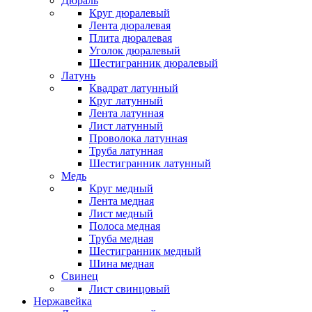
Дюраль
Круг дюралевый
Лента дюралевая
Плита дюралевая
Уголок дюралевый
Шестигранник дюралевый
Латунь
Квадрат латунный
Круг латунный
Лента латунная
Лист латунный
Проволока латунная
Труба латунная
Шестигранник латунный
Медь
Круг медный
Лента медная
Лист медный
Полоса медная
Труба медная
Шестигранник медный
Шина медная
Свинец
Лист свинцовый
Нержавейка