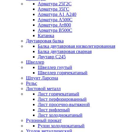
Арматура 25Г2С
Арматура 35ГС
Арматура А1 А240
Арматура А500С
Арматура Ат800
Арматура В500С
Катанка
Двутавровая балка
Балка двутавровая низколегированная
Балка двутавровая сварная
Двутавр С245
Швеллер
Швеллер гнутый
Швеллер горячекатаный
Шпунт Ларсена
Рельс
Листовой металл
Лист горячекатаный
Лист перфорированный
Лист просечно-вытяжной
Лист рифленый
Лист холоднокатаный
Рулонный прокат
Рулон холоднокатаный
Уголок металлический