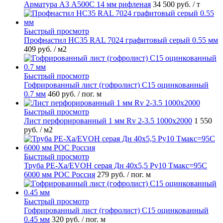
Арматура А3 А500С 14 мм рифленая
34 500 руб.
/ т
Быстрый просмотр
Профнастил НС35 RAL 7024 графитовый серый 0.55 мм
409 руб.
/ м2
Быстрый просмотр
Гофрированный лист (гофролист) С15 оцинкованный
0.7 мм
460 руб.
/ пог. м
Быстрый просмотр
Лист перфорированный 1 мм Rv 2-3.5 1000х2000
1 550
руб.
/ м2
Быстрый просмотр
Труба PE-Xa/EVOH серая Дн 40х5,5 Ру10 Тмакс=95C
6000 мм РОС Россия
279 руб.
/ пог. м
Быстрый просмотр
Гофрированный лист (гофролист) С15 оцинкованный
0.45 мм
320 руб.
/ пог. м