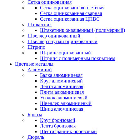
Сетка оцинкованная
Сетка оцинкованная плетеная
Сетка оцинкованная сварная
Сетка оцинкованная ЦПВС
Штакетник
Штакетник окрашенный (полимерный)
Швеллер оцинкованный
Швеллер гнутый оцинкованный
Штрипс
Штрипс оцинкованный
Штрипс с полимерным покрытием
Цветные металлы
Алюминий
Балка алюминиевая
Круг алюминиевый
Лента алюминиевая
Плита алюминиевая
Уголок алюминиевый
Швеллер алюминиевый
Шина алюминиевая
Бронза
Круг бронзовый
Лента бронзовая
Шестигранник бронзовый
Дюраль