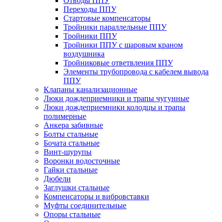
Отводы ППУ
Переходы ППУ
Стартовые компенсаторы
Тройники параллельные ППУ
Тройники ППУ
Тройники ППУ с шаровым краном
воздушника
Тройниковые ответвления ППУ
Элементы трубопровода с кабелем вывода
ППУ
Клапаны канализационные
Люки дождеприемники и трапы чугунные
Люки дождеприемники колодцы и трапы
полимерные
Анкера забивные
Болты стальные
Бочата стальные
Винт-шурупы
Воронки водосточные
Гайки стальные
Дюбели
Заглушки стальные
Компенсаторы и вибровставки
Муфты соединительные
Опоры стальные