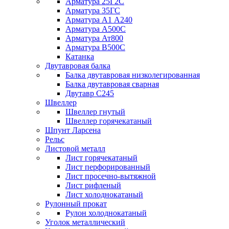
Арматура 25Г2С
Арматура 35ГС
Арматура А1 А240
Арматура А500С
Арматура Ат800
Арматура В500С
Катанка
Двутавровая балка
Балка двутавровая низколегированная
Балка двутавровая сварная
Двутавр С245
Швеллер
Швеллер гнутый
Швеллер горячекатаный
Шпунт Ларсена
Рельс
Листовой металл
Лист горячекатаный
Лист перфорированный
Лист просечно-вытяжной
Лист рифленый
Лист холоднокатаный
Рулонный прокат
Рулон холоднокатаный
Уголок металлический