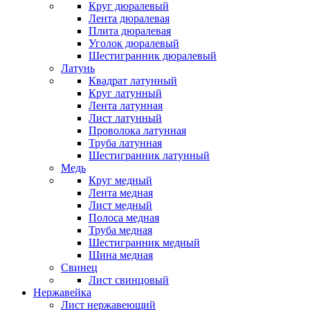
Круг дюралевый
Лента дюралевая
Плита дюралевая
Уголок дюралевый
Шестигранник дюралевый
Латунь
Квадрат латунный
Круг латунный
Лента латунная
Лист латунный
Проволока латунная
Труба латунная
Шестигранник латунный
Медь
Круг медный
Лента медная
Лист медный
Полоса медная
Труба медная
Шестигранник медный
Шина медная
Свинец
Лист свинцовый
Нержавейка
Лист нержавеющий