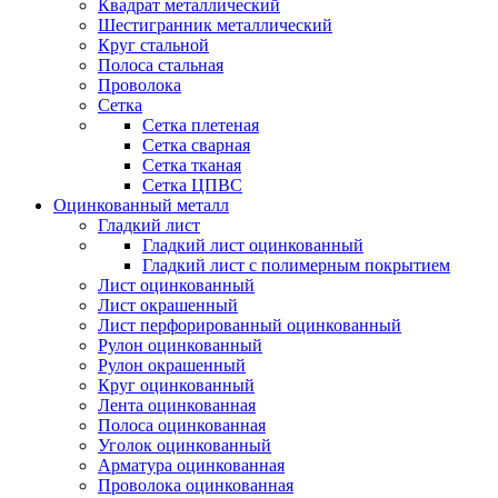
Квадрат металлический
Шестигранник металлический
Круг стальной
Полоса стальная
Проволока
Сетка
Сетка плетеная
Сетка сварная
Сетка тканая
Сетка ЦПВС
Оцинкованный металл
Гладкий лист
Гладкий лист оцинкованный
Гладкий лист с полимерным покрытием
Лист оцинкованный
Лист окрашенный
Лист перфорированный оцинкованный
Рулон оцинкованный
Рулон окрашенный
Круг оцинкованный
Лента оцинкованная
Полоса оцинкованная
Уголок оцинкованный
Арматура оцинкованная
Проволока оцинкованная