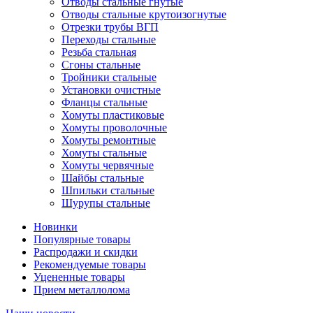
Отводы стальные гнутые
Отводы стальные крутоизогнутые
Отрезки трубы ВГП
Переходы стальные
Резьба стальная
Сгоны стальные
Тройники стальные
Установки очистные
Фланцы стальные
Хомуты пластиковые
Хомуты проволочные
Хомуты ремонтные
Хомуты стальные
Хомуты червячные
Шайбы стальные
Шпильки стальные
Шурупы стальные
Новинки
Популярные товары
Распродажи и скидки
Рекомендуемые товары
Уцененные товары
Прием металлолома