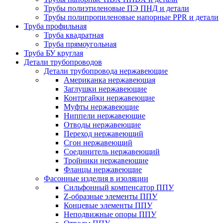
Трубы полиэтиленовые ПЭ ПНД и детали
Трубы полипропиленовые напорные PPR и детали
Труба профильная
Труба квадратная
Труба прямоугольная
Труба БУ круглая
Детали трубопроводов
Детали трубопровода нержавеющие
Американка нержавеющая
Заглушки нержавеющие
Контргайки нержавеющие
Муфты нержавеющие
Ниппели нержавеющие
Отводы нержавеющие
Переход нержавеющий
Сгон нержавеющий
Соединитель нержавеющий
Тройники нержавеющие
Фланцы нержавеющие
Фасонные изделия в изоляции
Cильфонный компенсатор ППУ
Z-образные элементы ППУ
Концевые элементы ППУ
Неподвижные опоры ППУ