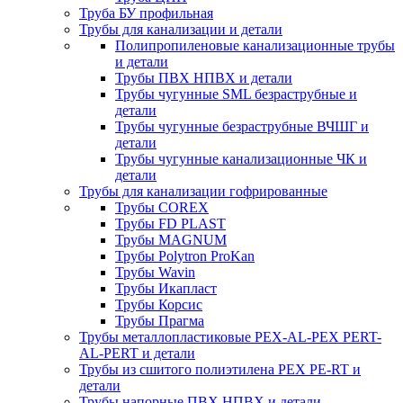
Труба БУ профильная
Трубы для канализации и детали
Полипропиленовые канализационные трубы
и детали
Трубы ПВХ НПВХ и детали
Трубы чугунные SML безраструбные и
детали
Трубы чугунные безраструбные ВЧШГ и
детали
Трубы чугунные канализационные ЧК и
детали
Трубы для канализации гофрированные
Трубы COREX
Трубы FD PLAST
Трубы MAGNUM
Трубы Polytron ProKan
Трубы Wavin
Трубы Икапласт
Трубы Корсис
Трубы Прагма
Трубы металлопластиковые PEX-AL-PEX PERT-
AL-PERT и детали
Трубы из сшитого полиэтилена PEX PE-RT и
детали
Трубы напорные ПВХ НПВХ и детали