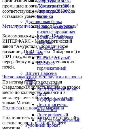
организация металлургической
Арматура А500С
промышленности Удмуртии, как и в
Арматура Ат800
соответствующем периоде 2019 года
Арматура В500С
оставалась убыточной.
Катанка
Двутавровая балка
Металлургический завод "Амурсталь"
Балка двутавровая
низколегированная
Комсомольск-на-Амуре. 15 июля.
Балка двутавровая
ИНТЕРФАКС - Металлургический
сварная
завод "Амурсталь" (юридическое
Двутавр С245
название - ООО "Торэкс-Хабаровск") в
Швеллер
2021 году намерен вложить в
Швеллер гнутый
переработку шлака от мартеновских
Швеллер
печей.
горячекатаный
Шпунт Ларсена
Число вакансий в металлургии выросло
Рельс
По итогам первого полугодия
Листовой металл
Свердловская область вышла на второе
Лист горячекатаный
место по количеству вакансий в
Лист
металлургической отрасли, уступив
перфорированный
только Москве.
Лист просечно-
Подписка на новости магазина
вытяжной
Лист рифленый
Подпишитесь на рассылку и получайте
Лист холоднокатаный
свежие новости и акции нашего
Рулонный прокат
магазина.