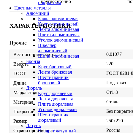
круглосуточно
по
покрытием
Цветные металлы
Алюминий
Балка алюминиевая
Круг алюминиевый
ХАРАКТЕРИСТИКИ
Лента алюминиевая
Плита алюминиевая
Уголок алюминиевый
Прочие
Швеллер
алюминиевый
0.01077
Вес погонного метра, тн
Шина алюминиевая
Бронза
220
Высота
Круг бронзовый
Лента бронзовая
ГОСТ 8281-
ГОСТ
Шестигранник
Под заказ
бронзовый
Длина
Дюраль
Ст1-3
Марка стали
Круг дюралевый
Лента дюралевая
Сталь
Материал
Плита дюралевая
Уголок дюралевый
Без покрыти
Покрытие
Шестигранник
дюралевый
250х220
Размер
Латунь
Россия
Страна производства
Квадрат латунный