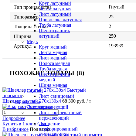
Круг латунный
Гнутый
Тип производства
Лента латунная
Лист латунный
25
Типоразмер
Проволока латунная
Труба латунная
2
Толщина стенки
Шестигранник
250
латунный
Ширина
Медь
193939
Артикул
Круг медный
Лента медная
Лист медный
Полоса медная
Труба медная
ПОХОЖИЕ ТОВАРЫ (8)
Шестигранник
медный
Шина медная
Быстрый
Свинец
просмотр
Лист свинцовый
Швеллер гнутый 270х130х4
68 300 руб.
/ т
Нержавейка
В корзину
Лист нержавеющий
Лист горячекатаный
нержавеющий
Подробнее
Лист
Купить в 1 клик
Сравнение
перфорированный
В избранное
Под заказ
нержавеющий
Быстрый просмотр