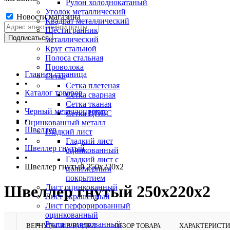
Рулон холоднокатаный
Уголок металлический
Новости магазина
Квадрат металлический
Шестигранник
металлический
Круг стальной
Полоса стальная
Проволока
Главная страница
Сетка
•
Сетка плетеная
Каталог товаров
Сетка сварная
•
Сетка тканая
Черный металлопрокат
Сетка ЦПВС
•
Оцинкованный металл
Швеллер
Гладкий лист
•
Гладкий лист
Швеллер гнутый
оцинкованный
•
Гладкий лист с
Швеллер гнутый 250х220х2
полимерным
покрытием
Швеллер гнутый 250х220х2
Лист оцинкованный
Лист окрашенный
Лист перфорированный
оцинкованный
Рулон оцинкованный
ВЕРНУТЬСЯ В РАЗДЕЛ
ОБЗОР ТОВАРА
ХАРАКТЕРИСТ