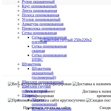
Рулон окрашенный
Круг оцинкованный
Лента оцинкованная
Полоса оцинкованная
Уголок оцинкованный
Арматура оцинкованная
Проволока оцинкованная
Сетка оцинкованная
Сетка оцинкованная
плетеная
Сетка оцинкованная
сварная
Сетка оцинкованная
ЦПВС
Штакетник
Штакетник
окрашенный
(полимерный)
Швеллер оцинкованный
Швеллер гнутый
оцинкованный
Весь ассортимент
Доставка к назн
Штрипс
сертифицирован
времен
Штрипс
оцинкованный
Принимаем заказы на сайте
Скидк
Штрипс с полимерным