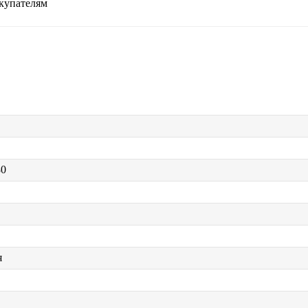
купателям
80
я