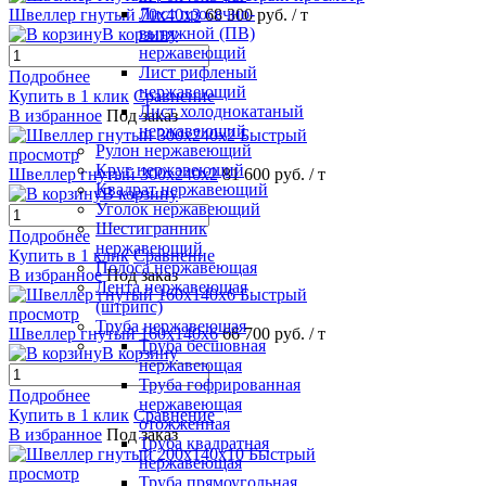
Лист просечно-
Швеллер гнутый 70х40х3
68 300 руб.
/ т
вытяжной (ПВ)
В корзину
нержавеющий
Лист рифленый
Подробнее
нержавеющий
Купить в 1 клик
Сравнение
Лист холоднокатаный
В избранное
Под заказ
нержавеющий
Быстрый
Рулон нержавеющий
просмотр
Круг нержавеющий
Швеллер гнутый 300х240х2
81 600 руб.
/ т
Квадрат нержавеющий
В корзину
Уголок нержавеющий
Шестигранник
Подробнее
нержавеющий
Купить в 1 клик
Сравнение
Полоса нержавеющая
В избранное
Под заказ
Лента нержавеющая
Быстрый
(штрипс)
просмотр
Труба нержавеющая
Швеллер гнутый 160х140х6
66 700 руб.
/ т
Труба бесшовная
В корзину
нержавеющая
Труба гофрированная
Подробнее
нержавеющая
Купить в 1 клик
Сравнение
отожженная
В избранное
Под заказ
Труба квадратная
Быстрый
нержавеющая
просмотр
Труба прямоугольная