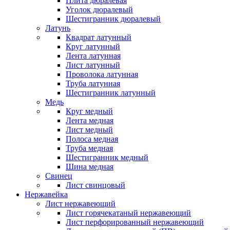
Плита дюралевая
Уголок дюралевый
Шестигранник дюралевый
Латунь
Квадрат латунный
Круг латунный
Лента латунная
Лист латунный
Проволока латунная
Труба латунная
Шестигранник латунный
Медь
Круг медный
Лента медная
Лист медный
Полоса медная
Труба медная
Шестигранник медный
Шина медная
Свинец
Лист свинцовый
Нержавейка
Лист нержавеющий
Лист горячекатаный нержавеющий
Лист перфорированный нержавеющий