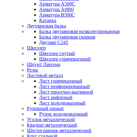
Арматура А500С
Арматура Ат800
Арматура В500С
Катанка
Двутавровая балка
Балка двутавровая низколегированная
Балка двутавровая сварная
Двутавр С245
Швеллер
Швеллер гнутый
Швеллер горячекатаный
Шпунт Ларсена
Рельс
Листовой металл
Лист горячекатаный
Лист перфорированный
Лист просечно-вытяжной
Лист рифленый
Лист холоднокатаный
Рулонный прокат
Рулон холоднокатаный
Уголок металлический
Квадрат металлический
Шестигранник металлический
Круг стальной