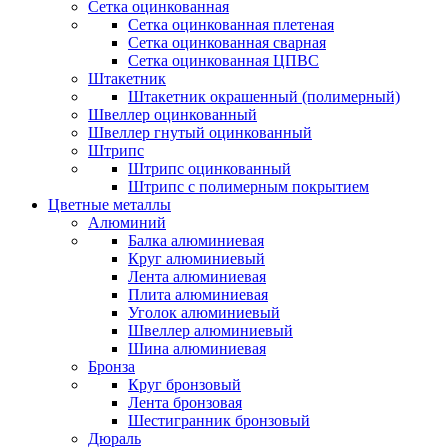
Сетка оцинкованная
Сетка оцинкованная плетеная
Сетка оцинкованная сварная
Сетка оцинкованная ЦПВС
Штакетник
Штакетник окрашенный (полимерный)
Швеллер оцинкованный
Швеллер гнутый оцинкованный
Штрипс
Штрипс оцинкованный
Штрипс с полимерным покрытием
Цветные металлы
Алюминий
Балка алюминиевая
Круг алюминиевый
Лента алюминиевая
Плита алюминиевая
Уголок алюминиевый
Швеллер алюминиевый
Шина алюминиевая
Бронза
Круг бронзовый
Лента бронзовая
Шестигранник бронзовый
Дюраль