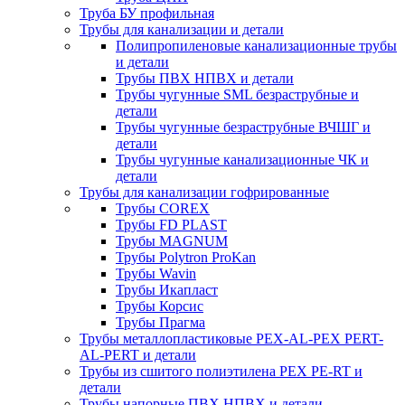
Труба БУ профильная
Трубы для канализации и детали
Полипропиленовые канализационные трубы
и детали
Трубы ПВХ НПВХ и детали
Трубы чугунные SML безраструбные и
детали
Трубы чугунные безраструбные ВЧШГ и
детали
Трубы чугунные канализационные ЧК и
детали
Трубы для канализации гофрированные
Трубы COREX
Трубы FD PLAST
Трубы MAGNUM
Трубы Polytron ProKan
Трубы Wavin
Трубы Икапласт
Трубы Корсис
Трубы Прагма
Трубы металлопластиковые PEX-AL-PEX PERT-
AL-PERT и детали
Трубы из сшитого полиэтилена PEX PE-RT и
детали
Трубы напорные ПВХ НПВХ и детали