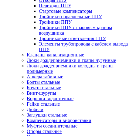
Отводы ППУ
Переходы ППУ
Стартовые компенсаторы
Тройники параллельные ППУ
Тройники ППУ
Тройники ППУ с шаровым краном
воздушника
Тройниковые ответвления ППУ
Элементы трубопровода с кабелем вывода
ППУ
Клапаны канализационные
Люки дождеприемники и трапы чугунные
Люки дождеприемники колодцы и трапы
полимерные
Анкера забивные
Болты стальные
Бочата стальные
Винт-шурупы
Воронки водосточные
Гайки стальные
Дюбели
Заглушки стальные
Компенсаторы и вибровставки
Муфты соединительные
Опоры стальные