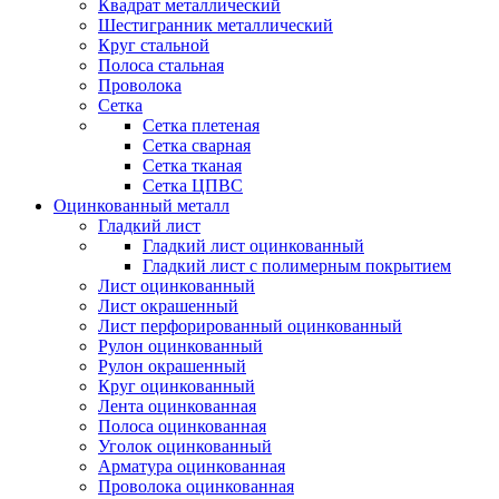
Квадрат металлический
Шестигранник металлический
Круг стальной
Полоса стальная
Проволока
Сетка
Сетка плетеная
Сетка сварная
Сетка тканая
Сетка ЦПВС
Оцинкованный металл
Гладкий лист
Гладкий лист оцинкованный
Гладкий лист с полимерным покрытием
Лист оцинкованный
Лист окрашенный
Лист перфорированный оцинкованный
Рулон оцинкованный
Рулон окрашенный
Круг оцинкованный
Лента оцинкованная
Полоса оцинкованная
Уголок оцинкованный
Арматура оцинкованная
Проволока оцинкованная