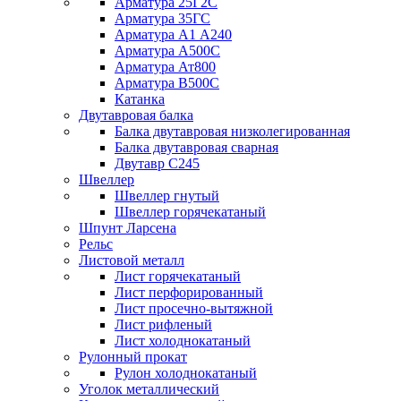
Арматура 25Г2С
Арматура 35ГС
Арматура А1 А240
Арматура А500С
Арматура Ат800
Арматура В500С
Катанка
Двутавровая балка
Балка двутавровая низколегированная
Балка двутавровая сварная
Двутавр С245
Швеллер
Швеллер гнутый
Швеллер горячекатаный
Шпунт Ларсена
Рельс
Листовой металл
Лист горячекатаный
Лист перфорированный
Лист просечно-вытяжной
Лист рифленый
Лист холоднокатаный
Рулонный прокат
Рулон холоднокатаный
Уголок металлический