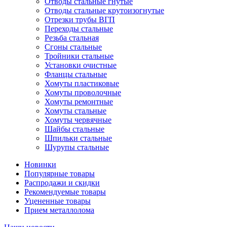
Отводы стальные гнутые
Отводы стальные крутоизогнутые
Отрезки трубы ВГП
Переходы стальные
Резьба стальная
Сгоны стальные
Тройники стальные
Установки очистные
Фланцы стальные
Хомуты пластиковые
Хомуты проволочные
Хомуты ремонтные
Хомуты стальные
Хомуты червячные
Шайбы стальные
Шпильки стальные
Шурупы стальные
Новинки
Популярные товары
Распродажи и скидки
Рекомендуемые товары
Уцененные товары
Прием металлолома