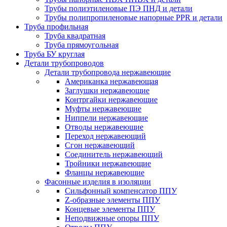
Трубы полиэтиленовые ПЭ ПНД и детали
Трубы полипропиленовые напорные PPR и детали
Труба профильная
Труба квадратная
Труба прямоугольная
Труба БУ круглая
Детали трубопроводов
Детали трубопровода нержавеющие
Американка нержавеющая
Заглушки нержавеющие
Контргайки нержавеющие
Муфты нержавеющие
Ниппели нержавеющие
Отводы нержавеющие
Переход нержавеющий
Сгон нержавеющий
Соединитель нержавеющий
Тройники нержавеющие
Фланцы нержавеющие
Фасонные изделия в изоляции
Cильфонный компенсатор ППУ
Z-образные элементы ППУ
Концевые элементы ППУ
Неподвижные опоры ППУ