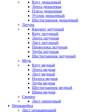
Круг дюралевый
Лента дюралевая
Плита дюралевая
Уголок дюралевый
Шестигранник дюралевый
Латунь
Квадрат латунный
Круг латунный
Лента латунная
Лист латунный
Проволока латунная
Труба латунная
Шестигранник латунный
Медь
Круг медный
Лента медная
Лист медный
Полоса медная
Труба медная
Шестигранник медный
Шина медная
Свинец
Лист свинцовый
Нержавейка
Лист нержавеющий