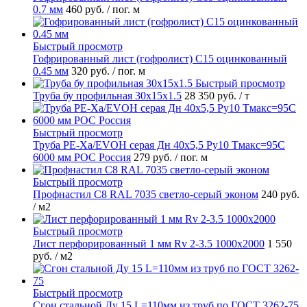
0.7 мм
460 руб.
/ пог. м
Быстрый просмотр
Гофрированный лист (гофролист) С15 оцинкованный
0.45 мм
320 руб.
/ пог. м
Быстрый просмотр
Труба бу профильная 30х15х1.5
28 350 руб.
/ т
Быстрый просмотр
Труба PE-Xa/EVOH серая Дн 40х5,5 Ру10 Тмакс=95C
6000 мм РОС Россия
279 руб.
/ пог. м
Быстрый просмотр
Профнастил С8 RAL 7035 светло-серый эконом
240 руб.
/ м2
Быстрый просмотр
Лист перфорированный 1 мм Rv 2-3.5 1000х2000
1 550
руб.
/ м2
Быстрый просмотр
Сгон стальной Ду 15 L=110мм из труб по ГОСТ 3262-75