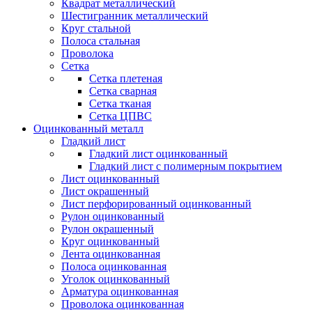
Квадрат металлический
Шестигранник металлический
Круг стальной
Полоса стальная
Проволока
Сетка
Сетка плетеная
Сетка сварная
Сетка тканая
Сетка ЦПВС
Оцинкованный металл
Гладкий лист
Гладкий лист оцинкованный
Гладкий лист с полимерным покрытием
Лист оцинкованный
Лист окрашенный
Лист перфорированный оцинкованный
Рулон оцинкованный
Рулон окрашенный
Круг оцинкованный
Лента оцинкованная
Полоса оцинкованная
Уголок оцинкованный
Арматура оцинкованная
Проволока оцинкованная