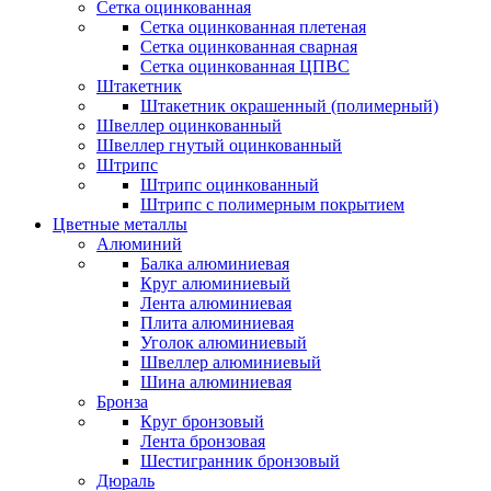
Сетка оцинкованная
Сетка оцинкованная плетеная
Сетка оцинкованная сварная
Сетка оцинкованная ЦПВС
Штакетник
Штакетник окрашенный (полимерный)
Швеллер оцинкованный
Швеллер гнутый оцинкованный
Штрипс
Штрипс оцинкованный
Штрипс с полимерным покрытием
Цветные металлы
Алюминий
Балка алюминиевая
Круг алюминиевый
Лента алюминиевая
Плита алюминиевая
Уголок алюминиевый
Швеллер алюминиевый
Шина алюминиевая
Бронза
Круг бронзовый
Лента бронзовая
Шестигранник бронзовый
Дюраль