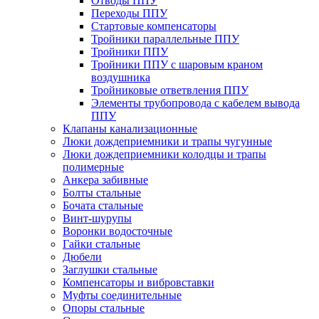
Отводы ППУ
Переходы ППУ
Стартовые компенсаторы
Тройники параллельные ППУ
Тройники ППУ
Тройники ППУ с шаровым краном
воздушника
Тройниковые ответвления ППУ
Элементы трубопровода с кабелем вывода
ППУ
Клапаны канализационные
Люки дождеприемники и трапы чугунные
Люки дождеприемники колодцы и трапы
полимерные
Анкера забивные
Болты стальные
Бочата стальные
Винт-шурупы
Воронки водосточные
Гайки стальные
Дюбели
Заглушки стальные
Компенсаторы и вибровставки
Муфты соединительные
Опоры стальные