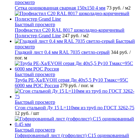
просмотр
Сетка оцинкованная сварная 150х150 4 мм
73 руб.
/ м2
Быстрый просмотр
Профнастил С20 RAL 8017 шоколадно-коричневый
Полиэстер Grand Line
247 руб.
/ м2
Быстрый
просмотр
Гладкий лист 0.4 мм RAL 7035 светло-серый
344 руб.
/
пог. м
Быстрый просмотр
Труба PE-Xa/EVOH серая Дн 40х5,5 Ру10 Тмакс=95C
6000 мм РОС Россия
279 руб.
/ пог. м
Быстрый просмотр
Сгон стальной Ду 15 L=110мм из труб по ГОСТ 3262-75
12 руб.
/ шт
Быстрый просмотр
Гофрированный лист (гофролист) С15 оцинкованный