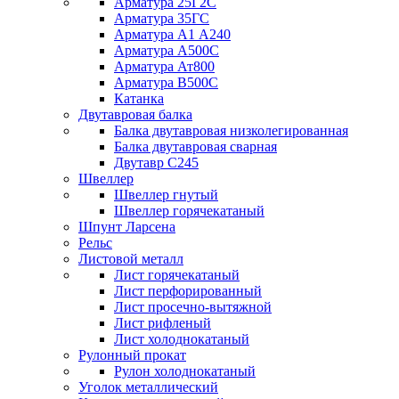
Арматура 25Г2С
Арматура 35ГС
Арматура А1 А240
Арматура А500С
Арматура Ат800
Арматура В500С
Катанка
Двутавровая балка
Балка двутавровая низколегированная
Балка двутавровая сварная
Двутавр С245
Швеллер
Швеллер гнутый
Швеллер горячекатаный
Шпунт Ларсена
Рельс
Листовой металл
Лист горячекатаный
Лист перфорированный
Лист просечно-вытяжной
Лист рифленый
Лист холоднокатаный
Рулонный прокат
Рулон холоднокатаный
Уголок металлический