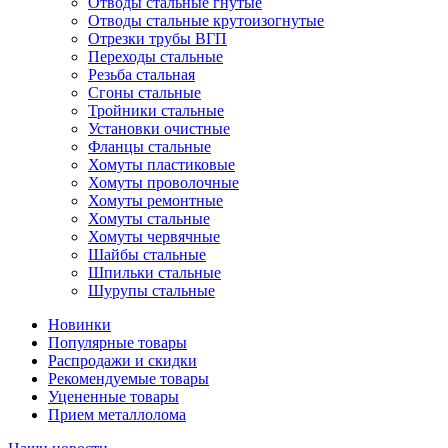
Отводы стальные гнутые
Отводы стальные крутоизогнутые
Отрезки трубы ВГП
Переходы стальные
Резьба стальная
Сгоны стальные
Тройники стальные
Установки очистные
Фланцы стальные
Хомуты пластиковые
Хомуты проволочные
Хомуты ремонтные
Хомуты стальные
Хомуты червячные
Шайбы стальные
Шпильки стальные
Шурупы стальные
Новинки
Популярные товары
Распродажи и скидки
Рекомендуемые товары
Уцененные товары
Прием металлолома