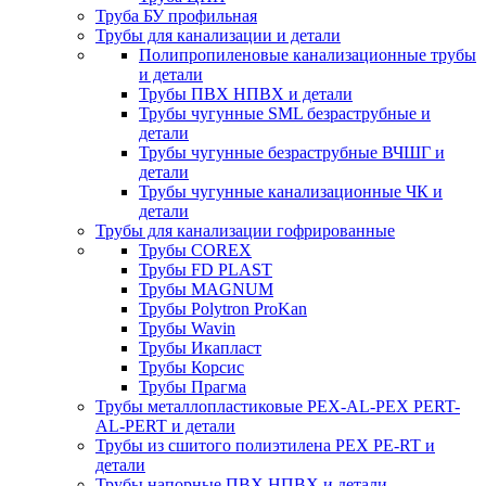
Труба БУ профильная
Трубы для канализации и детали
Полипропиленовые канализационные трубы
и детали
Трубы ПВХ НПВХ и детали
Трубы чугунные SML безраструбные и
детали
Трубы чугунные безраструбные ВЧШГ и
детали
Трубы чугунные канализационные ЧК и
детали
Трубы для канализации гофрированные
Трубы COREX
Трубы FD PLAST
Трубы MAGNUM
Трубы Polytron ProKan
Трубы Wavin
Трубы Икапласт
Трубы Корсис
Трубы Прагма
Трубы металлопластиковые PEX-AL-PEX PERT-
AL-PERT и детали
Трубы из сшитого полиэтилена PEX PE-RT и
детали
Трубы напорные ПВХ НПВХ и детали