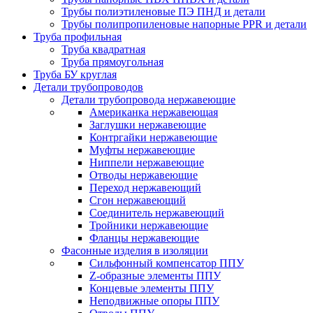
Трубы полиэтиленовые ПЭ ПНД и детали
Трубы полипропиленовые напорные PPR и детали
Труба профильная
Труба квадратная
Труба прямоугольная
Труба БУ круглая
Детали трубопроводов
Детали трубопровода нержавеющие
Американка нержавеющая
Заглушки нержавеющие
Контргайки нержавеющие
Муфты нержавеющие
Ниппели нержавеющие
Отводы нержавеющие
Переход нержавеющий
Сгон нержавеющий
Соединитель нержавеющий
Тройники нержавеющие
Фланцы нержавеющие
Фасонные изделия в изоляции
Cильфонный компенсатор ППУ
Z-образные элементы ППУ
Концевые элементы ППУ
Неподвижные опоры ППУ