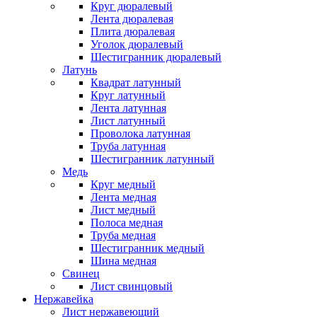
Круг дюралевый
Лента дюралевая
Плита дюралевая
Уголок дюралевый
Шестигранник дюралевый
Латунь
Квадрат латунный
Круг латунный
Лента латунная
Лист латунный
Проволока латунная
Труба латунная
Шестигранник латунный
Медь
Круг медный
Лента медная
Лист медный
Полоса медная
Труба медная
Шестигранник медный
Шина медная
Свинец
Лист свинцовый
Нержавейка
Лист нержавеющий