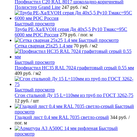
Профнастил С20 RAL 8017 шоколадно-коричневый
Полиэстер Grand Line
247 руб.
/ м2
Быстрый просмотр
Труба PE-Xa/EVOH серая Дн 40х5,5 Ру10 Тмакс=95C
6000 мм РОС Россия
279 руб.
/ пог. м
Быстрый просмотр
Сетка сварная 25х25 1.4 мм
70 руб.
/ м2
Быстрый просмотр
Профнастил НС35 RAL 7024 графитовый серый 0.55 мм
409 руб.
/ м2
Быстрый просмотр
Сгон стальной Ду 15 L=110мм из труб по ГОСТ 3262-75
12 руб.
/ шт
Быстрый
просмотр
Гладкий лист 0.4 мм RAL 7035 светло-серый
344 руб.
/
пог. м
Быстрый
просмотр