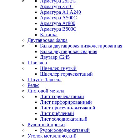
Арматура 25Г2С
Арматура 35ГС
Арматура А1 А240
Арматура А500С
Арматура Ат800
Арматура В500С
Катанка
Двутавровая балка
Балка двутавровая низколегированная
Балка двутавровая сварная
Двутавр С245
Швеллер
Швеллер гнутый
Швеллер горячекатаный
Шпунт Ларсена
Рельс
Листовой металл
Лист горячекатаный
Лист перфорированный
Лист просечно-вытяжной
Лист рифленый
Лист холоднокатаный
Рулонный прокат
Рулон холоднокатаный
Уголок металлический