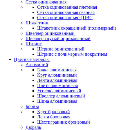
Сетка оцинкованная
Сетка оцинкованная плетеная
Сетка оцинкованная сварная
Сетка оцинкованная ЦПВС
Штакетник
Штакетник окрашенный (полимерный)
Швеллер оцинкованный
Швеллер гнутый оцинкованный
Штрипс
Штрипс оцинкованный
Штрипс с полимерным покрытием
Цветные металлы
Алюминий
Балка алюминиевая
Круг алюминиевый
Лента алюминиевая
Плита алюминиевая
Уголок алюминиевый
Швеллер алюминиевый
Шина алюминиевая
Бронза
Круг бронзовый
Лента бронзовая
Шестигранник бронзовый
Дюраль