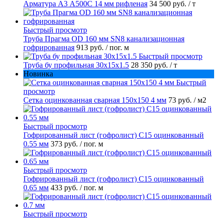
Арматура А3 А500С 14 мм рифленая
34 500 руб.
/ т
Быстрый просмотр
Труба Прагма OD 160 мм SN8 канализационная
гофрированная
913 руб.
/ пог. м
Быстрый просмотр
Труба бу профильная 30х15х1.5
28 350 руб.
/ т
Новинка
Быстрый
просмотр
Сетка оцинкованная сварная 150х150 4 мм
73 руб.
/ м2
Быстрый просмотр
Гофрированный лист (гофролист) С15 оцинкованный
0.55 мм
373 руб.
/ пог. м
Быстрый просмотр
Гофрированный лист (гофролист) С15 оцинкованный
0.65 мм
433 руб.
/ пог. м
Быстрый просмотр