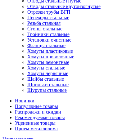
Отводы стальные гнутые
Отводы стальные крутоизогнутые
Отрезки трубы ВГП
Переходы стальные
Резьба стальная
Сгоны стальные
Тройники стальные
Установки очистные
Фланцы стальные
Хомуты пластиковые
Хомуты проволочные
Хомуты ремонтные
Хомуты стальные
Хомуты червячные
Шайбы стальные
Шпильки стальные
Шурупы стальные
Новинки
Популярные товары
Распродажи и скидки
Рекомендуемые товары
Уцененные товары
Прием металлолома