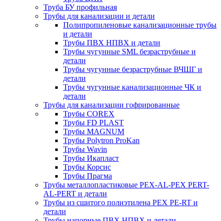
Труба БУ профильная
Трубы для канализации и детали
Полипропиленовые канализационные трубы
и детали
Трубы ПВХ НПВХ и детали
Трубы чугунные SML безраструбные и
детали
Трубы чугунные безраструбные ВЧШГ и
детали
Трубы чугунные канализационные ЧК и
детали
Трубы для канализации гофрированные
Трубы COREX
Трубы FD PLAST
Трубы MAGNUM
Трубы Polytron ProKan
Трубы Wavin
Трубы Икапласт
Трубы Корсис
Трубы Прагма
Трубы металлопластиковые PEX-AL-PEX PERT-
AL-PERT и детали
Трубы из сшитого полиэтилена PEX PE-RT и
детали
Трубы напорные ПВХ НПВХ и детали