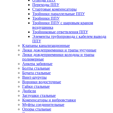
Отводы ППУ
Переходы ППУ
Стартовые компенсаторы
Тройники параллельные ППУ
Тройники ППУ
Тройники ППУ с шаровым краном
воздушника
Тройниковые ответвления ППУ
Элементы трубопровода с кабелем вывода
ППУ
Клапаны канализационные
Люки дождеприемники и трапы чугунные
Люки дождеприемники колодцы и трапы
полимерные
Анкера забивные
Болты стальные
Бочата стальные
Винт-шурупы
Воронки водосточные
Гайки стальные
Дюбели
Заглушки стальные
Компенсаторы и вибровставки
Муфты соединительные
Опоры стальные