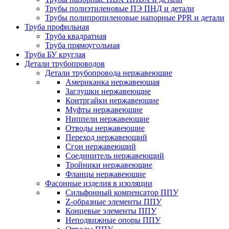
Трубы полиэтиленовые ПЭ ПНД и детали
Трубы полипропиленовые напорные PPR и детали
Труба профильная
Труба квадратная
Труба прямоугольная
Труба БУ круглая
Детали трубопроводов
Детали трубопровода нержавеющие
Американка нержавеющая
Заглушки нержавеющие
Контргайки нержавеющие
Муфты нержавеющие
Ниппели нержавеющие
Отводы нержавеющие
Переход нержавеющий
Сгон нержавеющий
Соединитель нержавеющий
Тройники нержавеющие
Фланцы нержавеющие
Фасонные изделия в изоляции
Cильфонный компенсатор ППУ
Z-образные элементы ППУ
Концевые элементы ППУ
Неподвижные опоры ППУ