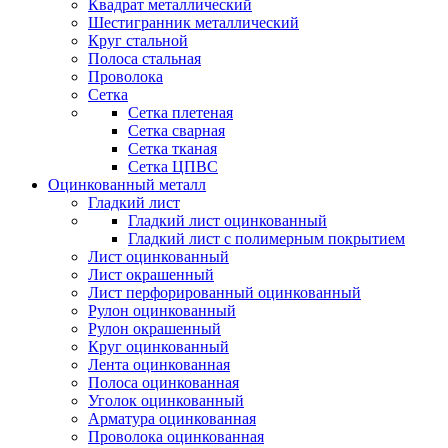
Квадрат металлический
Шестигранник металлический
Круг стальной
Полоса стальная
Проволока
Сетка
Сетка плетеная
Сетка сварная
Сетка тканая
Сетка ЦПВС
Оцинкованный металл
Гладкий лист
Гладкий лист оцинкованный
Гладкий лист с полимерным покрытием
Лист оцинкованный
Лист окрашенный
Лист перфорированный оцинкованный
Рулон оцинкованный
Рулон окрашенный
Круг оцинкованный
Лента оцинкованная
Полоса оцинкованная
Уголок оцинкованный
Арматура оцинкованная
Проволока оцинкованная