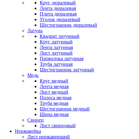
Круг дюралевый
Лента дюралевая
Плита дюралевая
Уголок дюралевый
Шестигранник дюралевый
Латунь
Квадрат латунный
Круг латунный
Лента латунная
Лист латунный
Проволока латунная
Труба латунная
Шестигранник латунный
Медь
Круг медный
Лента медная
Лист медный
Полоса медная
Труба медная
Шестигранник медный
Шина медная
Свинец
Лист свинцовый
Нержавейка
Лист нержавеющий