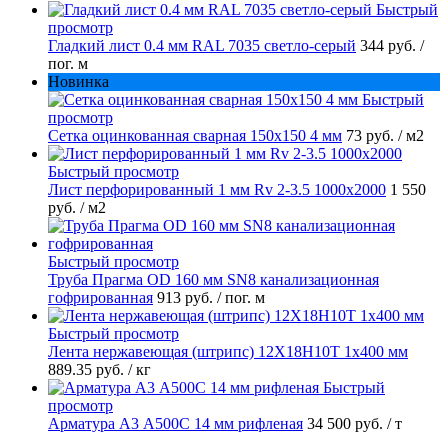
Быстрый
просмотр
Гладкий лист 0.4 мм RAL 7035 светло-серый
344 руб.
/
пог. м
Новинка
Быстрый
просмотр
Сетка оцинкованная сварная 150х150 4 мм
73 руб.
/ м2
Быстрый просмотр
Лист перфорированный 1 мм Rv 2-3.5 1000х2000
1 550
руб.
/ м2
Быстрый просмотр
Труба Прагма OD 160 мм SN8 канализационная
гофрированная
913 руб.
/ пог. м
Быстрый просмотр
Лента нержавеющая (штрипс) 12Х18Н10Т 1х400 мм
889.35 руб.
/ кг
Быстрый
просмотр
Арматура А3 А500С 14 мм рифленая
34 500 руб.
/ т