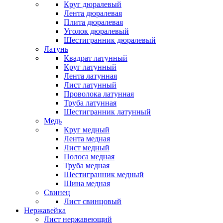
Круг дюралевый
Лента дюралевая
Плита дюралевая
Уголок дюралевый
Шестигранник дюралевый
Латунь
Квадрат латунный
Круг латунный
Лента латунная
Лист латунный
Проволока латунная
Труба латунная
Шестигранник латунный
Медь
Круг медный
Лента медная
Лист медный
Полоса медная
Труба медная
Шестигранник медный
Шина медная
Свинец
Лист свинцовый
Нержавейка
Лист нержавеющий