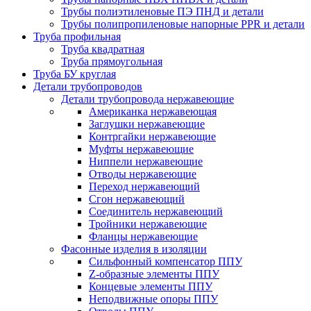
Трубы полиэтиленовые ПЭ ПНД и детали
Трубы полипропиленовые напорные PPR и детали
Труба профильная
Труба квадратная
Труба прямоугольная
Труба БУ круглая
Детали трубопроводов
Детали трубопровода нержавеющие
Американка нержавеющая
Заглушки нержавеющие
Контргайки нержавеющие
Муфты нержавеющие
Ниппели нержавеющие
Отводы нержавеющие
Переход нержавеющий
Сгон нержавеющий
Соединитель нержавеющий
Тройники нержавеющие
Фланцы нержавеющие
Фасонные изделия в изоляции
Cильфонный компенсатор ППУ
Z-образные элементы ППУ
Концевые элементы ППУ
Неподвижные опоры ППУ