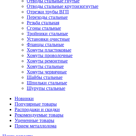
Отводы стальные гнутые
Отводы стальные крутоизогнутые
Отрезки трубы ВГП
Переходы стальные
Резьба стальная
Сгоны стальные
Тройники стальные
Установки очистные
Фланцы стальные
Хомуты пластиковые
Хомуты проволочные
Хомуты ремонтные
Хомуты стальные
Хомуты червячные
Шайбы стальные
Шпильки стальные
Шурупы стальные
Новинки
Популярные товары
Распродажи и скидки
Рекомендуемые товары
Уцененные товары
Прием металлолома