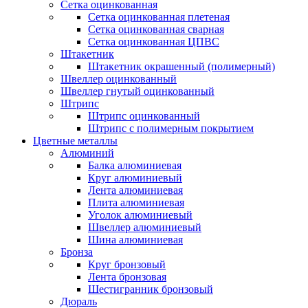
Сетка оцинкованная
Сетка оцинкованная плетеная
Сетка оцинкованная сварная
Сетка оцинкованная ЦПВС
Штакетник
Штакетник окрашенный (полимерный)
Швеллер оцинкованный
Швеллер гнутый оцинкованный
Штрипс
Штрипс оцинкованный
Штрипс с полимерным покрытием
Цветные металлы
Алюминий
Балка алюминиевая
Круг алюминиевый
Лента алюминиевая
Плита алюминиевая
Уголок алюминиевый
Швеллер алюминиевый
Шина алюминиевая
Бронза
Круг бронзовый
Лента бронзовая
Шестигранник бронзовый
Дюраль