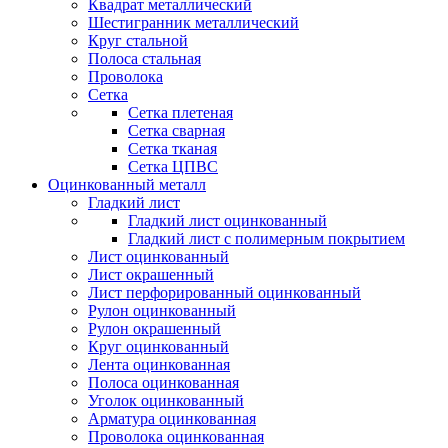
Квадрат металлический
Шестигранник металлический
Круг стальной
Полоса стальная
Проволока
Сетка
Сетка плетеная
Сетка сварная
Сетка тканая
Сетка ЦПВС
Оцинкованный металл
Гладкий лист
Гладкий лист оцинкованный
Гладкий лист с полимерным покрытием
Лист оцинкованный
Лист окрашенный
Лист перфорированный оцинкованный
Рулон оцинкованный
Рулон окрашенный
Круг оцинкованный
Лента оцинкованная
Полоса оцинкованная
Уголок оцинкованный
Арматура оцинкованная
Проволока оцинкованная