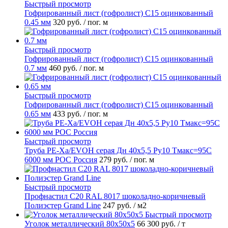
Быстрый просмотр
Гофрированный лист (гофролист) С15 оцинкованный
0.45 мм
320 руб.
/ пог. м
Быстрый просмотр
Гофрированный лист (гофролист) С15 оцинкованный
0.7 мм
460 руб.
/ пог. м
Быстрый просмотр
Гофрированный лист (гофролист) С15 оцинкованный
0.65 мм
433 руб.
/ пог. м
Быстрый просмотр
Труба PE-Xa/EVOH серая Дн 40х5,5 Ру10 Тмакс=95C
6000 мм РОС Россия
279 руб.
/ пог. м
Быстрый просмотр
Профнастил С20 RAL 8017 шоколадно-коричневый
Полиэстер Grand Line
247 руб.
/ м2
Быстрый просмотр
Уголок металлический 80х50х5
66 300 руб.
/ т