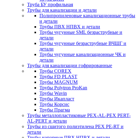
Труба БУ профильная
Трубы для канализации и детали
Полипропиленовые канализационные трубы
и детали
Трубы ПВХ НПВХ и детали
Трубы чугунные SML безраструбные и
детали
Трубы чугунные безраструбные ВЧШГ и
детали
Трубы чугунные канализационные ЧК и
детали
Трубы для канализации гофрированные
Трубы COREX
Трубы FD PLAST
Трубы MAGNUM
Трубы Polytron ProKan
Трубы Wavin
Трубы Икапласт
Трубы Корсис
Трубы Прагма
Трубы металлопластиковые PEX-AL-PEX PERT-
AL-PERT и детали
Трубы из сшитого полиэтилена PEX PE-RT и
детали
Трубы напорные ПВХ НПВХ и детали