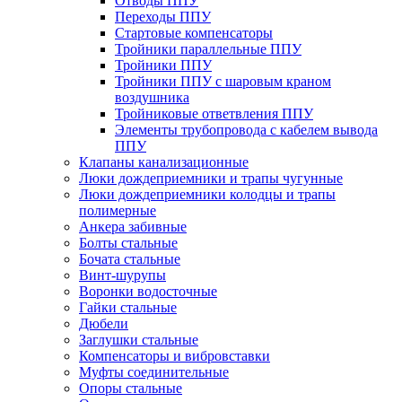
Отводы ППУ
Переходы ППУ
Стартовые компенсаторы
Тройники параллельные ППУ
Тройники ППУ
Тройники ППУ с шаровым краном
воздушника
Тройниковые ответвления ППУ
Элементы трубопровода с кабелем вывода
ППУ
Клапаны канализационные
Люки дождеприемники и трапы чугунные
Люки дождеприемники колодцы и трапы
полимерные
Анкера забивные
Болты стальные
Бочата стальные
Винт-шурупы
Воронки водосточные
Гайки стальные
Дюбели
Заглушки стальные
Компенсаторы и вибровставки
Муфты соединительные
Опоры стальные