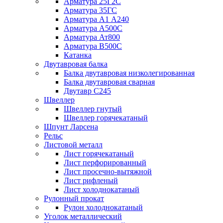
Арматура 25Г2С
Арматура 35ГС
Арматура А1 А240
Арматура А500С
Арматура Ат800
Арматура В500С
Катанка
Двутавровая балка
Балка двутавровая низколегированная
Балка двутавровая сварная
Двутавр С245
Швеллер
Швеллер гнутый
Швеллер горячекатаный
Шпунт Ларсена
Рельс
Листовой металл
Лист горячекатаный
Лист перфорированный
Лист просечно-вытяжной
Лист рифленый
Лист холоднокатаный
Рулонный прокат
Рулон холоднокатаный
Уголок металлический