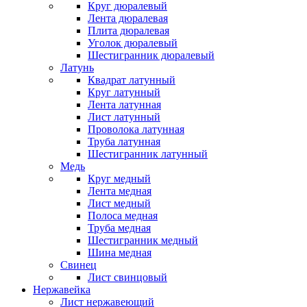
Круг дюралевый
Лента дюралевая
Плита дюралевая
Уголок дюралевый
Шестигранник дюралевый
Латунь
Квадрат латунный
Круг латунный
Лента латунная
Лист латунный
Проволока латунная
Труба латунная
Шестигранник латунный
Медь
Круг медный
Лента медная
Лист медный
Полоса медная
Труба медная
Шестигранник медный
Шина медная
Свинец
Лист свинцовый
Нержавейка
Лист нержавеющий