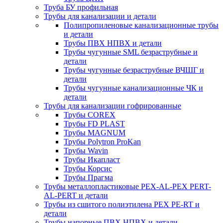
Труба БУ профильная
Трубы для канализации и детали
Полипропиленовые канализационные трубы
и детали
Трубы ПВХ НПВХ и детали
Трубы чугунные SML безраструбные и
детали
Трубы чугунные безраструбные ВЧШГ и
детали
Трубы чугунные канализационные ЧК и
детали
Трубы для канализации гофрированные
Трубы COREX
Трубы FD PLAST
Трубы MAGNUM
Трубы Polytron ProKan
Трубы Wavin
Трубы Икапласт
Трубы Корсис
Трубы Прагма
Трубы металлопластиковые PEX-AL-PEX PERT-
AL-PERT и детали
Трубы из сшитого полиэтилена PEX PE-RT и
детали
Трубы напорные ПВХ НПВХ и детали