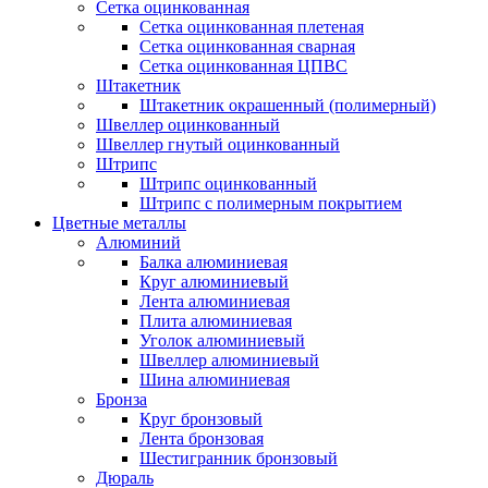
Сетка оцинкованная
Сетка оцинкованная плетеная
Сетка оцинкованная сварная
Сетка оцинкованная ЦПВС
Штакетник
Штакетник окрашенный (полимерный)
Швеллер оцинкованный
Швеллер гнутый оцинкованный
Штрипс
Штрипс оцинкованный
Штрипс с полимерным покрытием
Цветные металлы
Алюминий
Балка алюминиевая
Круг алюминиевый
Лента алюминиевая
Плита алюминиевая
Уголок алюминиевый
Швеллер алюминиевый
Шина алюминиевая
Бронза
Круг бронзовый
Лента бронзовая
Шестигранник бронзовый
Дюраль