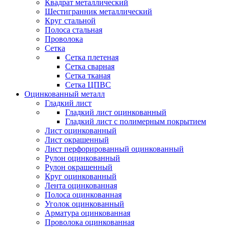
Квадрат металлический
Шестигранник металлический
Круг стальной
Полоса стальная
Проволока
Сетка
Сетка плетеная
Сетка сварная
Сетка тканая
Сетка ЦПВС
Оцинкованный металл
Гладкий лист
Гладкий лист оцинкованный
Гладкий лист с полимерным покрытием
Лист оцинкованный
Лист окрашенный
Лист перфорированный оцинкованный
Рулон оцинкованный
Рулон окрашенный
Круг оцинкованный
Лента оцинкованная
Полоса оцинкованная
Уголок оцинкованный
Арматура оцинкованная
Проволока оцинкованная