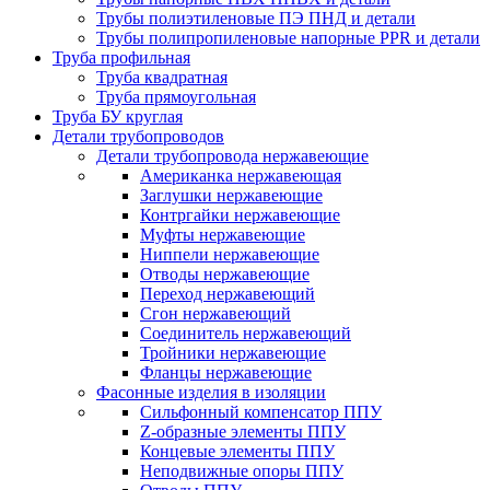
Трубы полиэтиленовые ПЭ ПНД и детали
Трубы полипропиленовые напорные PPR и детали
Труба профильная
Труба квадратная
Труба прямоугольная
Труба БУ круглая
Детали трубопроводов
Детали трубопровода нержавеющие
Американка нержавеющая
Заглушки нержавеющие
Контргайки нержавеющие
Муфты нержавеющие
Ниппели нержавеющие
Отводы нержавеющие
Переход нержавеющий
Сгон нержавеющий
Соединитель нержавеющий
Тройники нержавеющие
Фланцы нержавеющие
Фасонные изделия в изоляции
Cильфонный компенсатор ППУ
Z-образные элементы ППУ
Концевые элементы ППУ
Неподвижные опоры ППУ