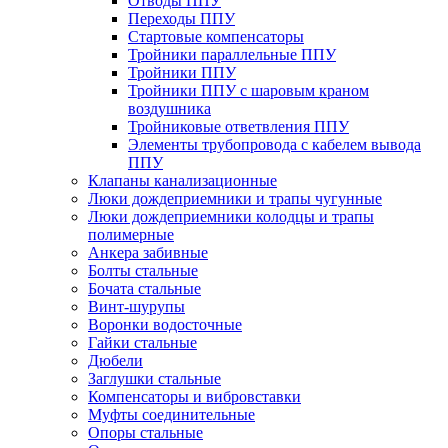
Отводы ППУ
Переходы ППУ
Стартовые компенсаторы
Тройники параллельные ППУ
Тройники ППУ
Тройники ППУ с шаровым краном
воздушника
Тройниковые ответвления ППУ
Элементы трубопровода с кабелем вывода
ППУ
Клапаны канализационные
Люки дождеприемники и трапы чугунные
Люки дождеприемники колодцы и трапы
полимерные
Анкера забивные
Болты стальные
Бочата стальные
Винт-шурупы
Воронки водосточные
Гайки стальные
Дюбели
Заглушки стальные
Компенсаторы и вибровставки
Муфты соединительные
Опоры стальные