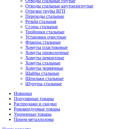
Отводы стальные гнутые
Отводы стальные крутоизогнутые
Отрезки трубы ВГП
Переходы стальные
Резьба стальная
Сгоны стальные
Тройники стальные
Установки очистные
Фланцы стальные
Хомуты пластиковые
Хомуты проволочные
Хомуты ремонтные
Хомуты стальные
Хомуты червячные
Шайбы стальные
Шпильки стальные
Шурупы стальные
Новинки
Популярные товары
Распродажи и скидки
Рекомендуемые товары
Уцененные товары
Прием металлолома