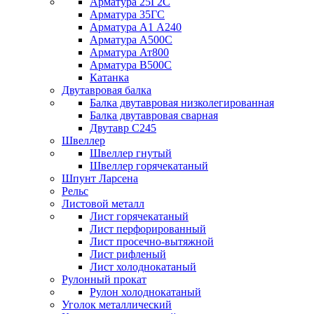
Арматура 25Г2С
Арматура 35ГС
Арматура А1 А240
Арматура А500С
Арматура Ат800
Арматура В500С
Катанка
Двутавровая балка
Балка двутавровая низколегированная
Балка двутавровая сварная
Двутавр С245
Швеллер
Швеллер гнутый
Швеллер горячекатаный
Шпунт Ларсена
Рельс
Листовой металл
Лист горячекатаный
Лист перфорированный
Лист просечно-вытяжной
Лист рифленый
Лист холоднокатаный
Рулонный прокат
Рулон холоднокатаный
Уголок металлический