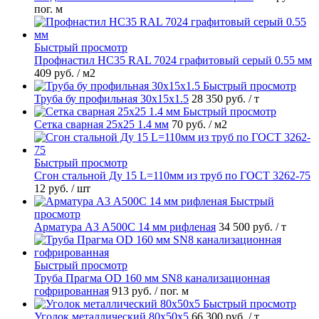
пог. м
Быстрый просмотр
Профнастил НС35 RAL 7024 графитовый серый 0.55 мм
409 руб.
/ м2
Быстрый просмотр
Труба бу профильная 30х15х1.5
28 350 руб.
/ т
Быстрый просмотр
Сетка сварная 25х25 1.4 мм
70 руб.
/ м2
Быстрый просмотр
Сгон стальной Ду 15 L=110мм из труб по ГОСТ 3262-75
12 руб.
/ шт
Быстрый
просмотр
Арматура А3 А500С 14 мм рифленая
34 500 руб.
/ т
Быстрый просмотр
Труба Прагма OD 160 мм SN8 канализационная
гофрированная
913 руб.
/ пог. м
Быстрый просмотр
Уголок металлический 80х50х5
66 300 руб.
/ т