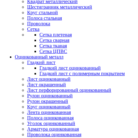
Квадрат металлический
Шестигранник металлический
Круг стальной
Полоса стальная
Проволока
Сетка
Сетка плетеная
Сетка сварная
Сетка тканая
Сетка ЦПВС
Оцинкованный металл
Гладкий лист
Гладкий лист оцинкованный
Гладкий лист с полимерным покрытием
Лист оцинкованный
Лист окрашенный
Лист перфорированный оцинкованный
Рулон оцинкованный
Рулон окрашенный
Круг оцинкованный
Лента оцинкованная
Полоса оцинкованная
Уголок оцинкованный
Арматура оцинкованная
Проволока оцинкованная