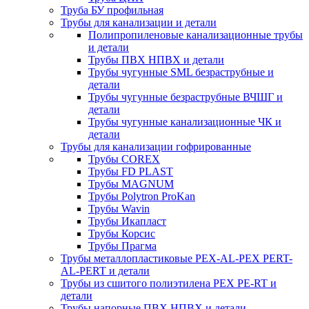
Труба БУ профильная
Трубы для канализации и детали
Полипропиленовые канализационные трубы
и детали
Трубы ПВХ НПВХ и детали
Трубы чугунные SML безраструбные и
детали
Трубы чугунные безраструбные ВЧШГ и
детали
Трубы чугунные канализационные ЧК и
детали
Трубы для канализации гофрированные
Трубы COREX
Трубы FD PLAST
Трубы MAGNUM
Трубы Polytron ProKan
Трубы Wavin
Трубы Икапласт
Трубы Корсис
Трубы Прагма
Трубы металлопластиковые PEX-AL-PEX PERT-
AL-PERT и детали
Трубы из сшитого полиэтилена PEX PE-RT и
детали
Трубы напорные ПВХ НПВХ и детали