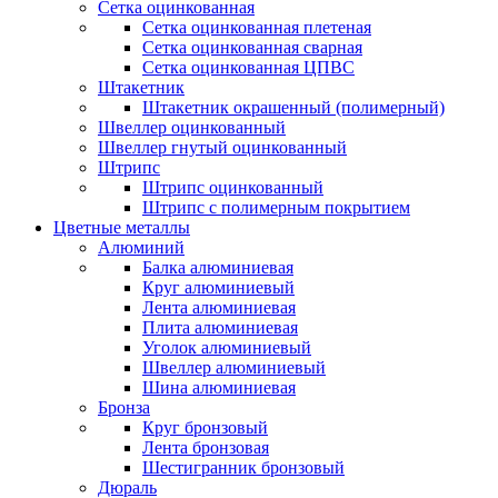
Сетка оцинкованная
Сетка оцинкованная плетеная
Сетка оцинкованная сварная
Сетка оцинкованная ЦПВС
Штакетник
Штакетник окрашенный (полимерный)
Швеллер оцинкованный
Швеллер гнутый оцинкованный
Штрипс
Штрипс оцинкованный
Штрипс с полимерным покрытием
Цветные металлы
Алюминий
Балка алюминиевая
Круг алюминиевый
Лента алюминиевая
Плита алюминиевая
Уголок алюминиевый
Швеллер алюминиевый
Шина алюминиевая
Бронза
Круг бронзовый
Лента бронзовая
Шестигранник бронзовый
Дюраль