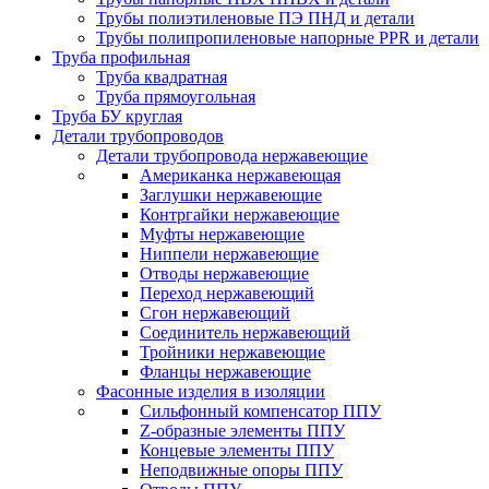
Трубы полиэтиленовые ПЭ ПНД и детали
Трубы полипропиленовые напорные PPR и детали
Труба профильная
Труба квадратная
Труба прямоугольная
Труба БУ круглая
Детали трубопроводов
Детали трубопровода нержавеющие
Американка нержавеющая
Заглушки нержавеющие
Контргайки нержавеющие
Муфты нержавеющие
Ниппели нержавеющие
Отводы нержавеющие
Переход нержавеющий
Сгон нержавеющий
Соединитель нержавеющий
Тройники нержавеющие
Фланцы нержавеющие
Фасонные изделия в изоляции
Cильфонный компенсатор ППУ
Z-образные элементы ППУ
Концевые элементы ППУ
Неподвижные опоры ППУ