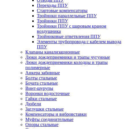
Отводы ППУ
Переходы ППУ
Стартовые компенсаторы
Тройники параллельные ППУ
Тройники ППУ
Тройники ППУ с шаровым краном
воздушника
Тройниковые ответвления ППУ
Элементы трубопровода с кабелем вывода
ППУ
Клапаны канализационные
Люки дождеприемники и трапы чугунные
Люки дождеприемники колодцы и трапы
полимерные
Анкера забивные
Болты стальные
Бочата стальные
Винт-шурупы
Воронки водосточные
Гайки стальные
Дюбели
Заглушки стальные
Компенсаторы и вибровставки
Муфты соединительные
Опоры стальные