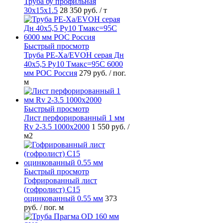
Труба бу профильная
30х15х1.5
28 350 руб.
/ т
Быстрый просмотр
Труба PE-Xa/EVOH серая Дн
40х5,5 Ру10 Тмакс=95C 6000
мм РОС Россия
279 руб.
/ пог.
м
Быстрый просмотр
Лист перфорированный 1 мм
Rv 2-3.5 1000х2000
1 550 руб.
/
м2
Быстрый просмотр
Гофрированный лист
(гофролист) С15
оцинкованный 0.55 мм
373
руб.
/ пог. м