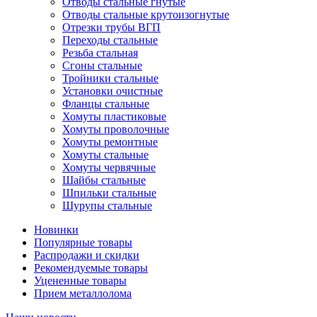
Отводы стальные гнутые
Отводы стальные крутоизогнутые
Отрезки трубы ВГП
Переходы стальные
Резьба стальная
Сгоны стальные
Тройники стальные
Установки очистные
Фланцы стальные
Хомуты пластиковые
Хомуты проволочные
Хомуты ремонтные
Хомуты стальные
Хомуты червячные
Шайбы стальные
Шпильки стальные
Шурупы стальные
Новинки
Популярные товары
Распродажи и скидки
Рекомендуемые товары
Уцененные товары
Прием металлолома