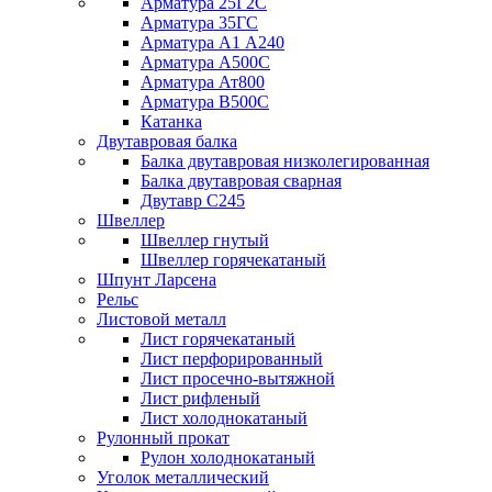
Арматура 25Г2С
Арматура 35ГС
Арматура А1 А240
Арматура А500С
Арматура Ат800
Арматура В500С
Катанка
Двутавровая балка
Балка двутавровая низколегированная
Балка двутавровая сварная
Двутавр С245
Швеллер
Швеллер гнутый
Швеллер горячекатаный
Шпунт Ларсена
Рельс
Листовой металл
Лист горячекатаный
Лист перфорированный
Лист просечно-вытяжной
Лист рифленый
Лист холоднокатаный
Рулонный прокат
Рулон холоднокатаный
Уголок металлический