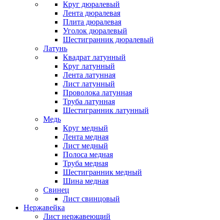
Круг дюралевый
Лента дюралевая
Плита дюралевая
Уголок дюралевый
Шестигранник дюралевый
Латунь
Квадрат латунный
Круг латунный
Лента латунная
Лист латунный
Проволока латунная
Труба латунная
Шестигранник латунный
Медь
Круг медный
Лента медная
Лист медный
Полоса медная
Труба медная
Шестигранник медный
Шина медная
Свинец
Лист свинцовый
Нержавейка
Лист нержавеющий