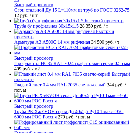
Быстрый просмотр
Сгон стальной Ду 15 L=110мм из труб по ГОСТ 3262-75
12 руб.
/ шт
Быстрый просмотр
Труба бу профильная 30х15х1.5
28 350 руб.
/ т
Быстрый
просмотр
Арматура А3 А500С 14 мм рифленая
34 500 руб.
/ т
Быстрый просмотр
Профнастил НС35 RAL 7024 графитовый серый 0.55 мм
409 руб.
/ м2
Быстрый
просмотр
Гладкий лист 0.4 мм RAL 7035 светло-серый
344 руб.
/
пог. м
Быстрый просмотр
Труба PE-Xa/EVOH серая Дн 40х5,5 Ру10 Тмакс=95C
6000 мм РОС Россия
279 руб.
/ пог. м
Быстрый просмотр