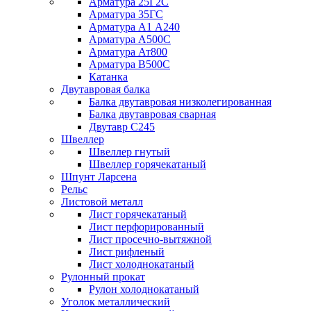
Арматура 25Г2С
Арматура 35ГС
Арматура А1 А240
Арматура А500С
Арматура Ат800
Арматура В500С
Катанка
Двутавровая балка
Балка двутавровая низколегированная
Балка двутавровая сварная
Двутавр С245
Швеллер
Швеллер гнутый
Швеллер горячекатаный
Шпунт Ларсена
Рельс
Листовой металл
Лист горячекатаный
Лист перфорированный
Лист просечно-вытяжной
Лист рифленый
Лист холоднокатаный
Рулонный прокат
Рулон холоднокатаный
Уголок металлический