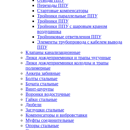
Отводы ППУ
Переходы ППУ
Стартовые компенсаторы
Тройники параллельные ППУ
Тройники ППУ
Тройники ППУ с шаровым краном
воздушника
Тройниковые ответвления ППУ
Элементы трубопровода с кабелем вывода
ППУ
Клапаны канализационные
Люки дождеприемники и трапы чугунные
Люки дождеприемники колодцы и трапы
полимерные
Анкера забивные
Болты стальные
Бочата стальные
Винт-шурупы
Воронки водосточные
Гайки стальные
Дюбели
Заглушки стальные
Компенсаторы и вибровставки
Муфты соединительные
Опоры стальные