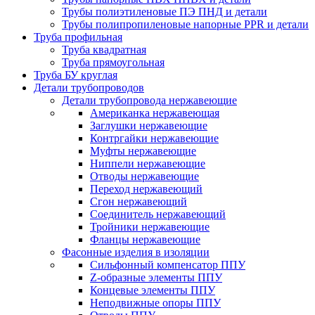
Трубы полиэтиленовые ПЭ ПНД и детали
Трубы полипропиленовые напорные PPR и детали
Труба профильная
Труба квадратная
Труба прямоугольная
Труба БУ круглая
Детали трубопроводов
Детали трубопровода нержавеющие
Американка нержавеющая
Заглушки нержавеющие
Контргайки нержавеющие
Муфты нержавеющие
Ниппели нержавеющие
Отводы нержавеющие
Переход нержавеющий
Сгон нержавеющий
Соединитель нержавеющий
Тройники нержавеющие
Фланцы нержавеющие
Фасонные изделия в изоляции
Cильфонный компенсатор ППУ
Z-образные элементы ППУ
Концевые элементы ППУ
Неподвижные опоры ППУ