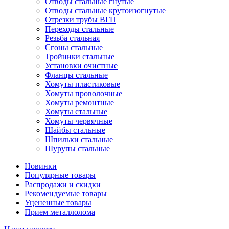
Отводы стальные гнутые
Отводы стальные крутоизогнутые
Отрезки трубы ВГП
Переходы стальные
Резьба стальная
Сгоны стальные
Тройники стальные
Установки очистные
Фланцы стальные
Хомуты пластиковые
Хомуты проволочные
Хомуты ремонтные
Хомуты стальные
Хомуты червячные
Шайбы стальные
Шпильки стальные
Шурупы стальные
Новинки
Популярные товары
Распродажи и скидки
Рекомендуемые товары
Уцененные товары
Прием металлолома