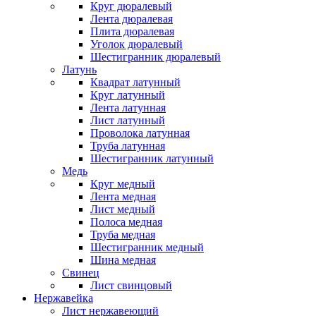
Круг дюралевый
Лента дюралевая
Плита дюралевая
Уголок дюралевый
Шестигранник дюралевый
Латунь
Квадрат латунный
Круг латунный
Лента латунная
Лист латунный
Проволока латунная
Труба латунная
Шестигранник латунный
Медь
Круг медный
Лента медная
Лист медный
Полоса медная
Труба медная
Шестигранник медный
Шина медная
Свинец
Лист свинцовый
Нержавейка
Лист нержавеющий