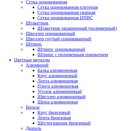
Сетка оцинкованная
Сетка оцинкованная плетеная
Сетка оцинкованная сварная
Сетка оцинкованная ЦПВС
Штакетник
Штакетник окрашенный (полимерный)
Швеллер оцинкованный
Швеллер гнутый оцинкованный
Штрипс
Штрипс оцинкованный
Штрипс с полимерным покрытием
Цветные металлы
Алюминий
Балка алюминиевая
Круг алюминиевый
Лента алюминиевая
Плита алюминиевая
Уголок алюминиевый
Швеллер алюминиевый
Шина алюминиевая
Бронза
Круг бронзовый
Лента бронзовая
Шестигранник бронзовый
Дюраль