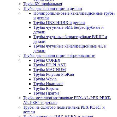
Труба БУ профильная
Трубы для канализации и детали
Полипропиленовые канализационные трубы
и детали
Трубы ПВХ НПВХ и детали
Трубы чугунные SML безраструбные и
детали
Трубы чугунные безраструбные ВЧШГ и
детали
Трубы чугунные канализационные ЧК и
детали
Трубы для канализации гофрированные
Трубы COREX
Трубы FD PLAST
Трубы MAGNUM
Трубы Polytron ProKan
Трубы Wavin
Трубы Икапласт
Трубы Корсис
Трубы Прагма
Трубы металлопластиковые PEX-AL-PEX PERT-
AL-PERT и детали
Трубы из сшитого полиэтилена PEX PE-RT и
детали
Трубы напорные ПВХ НПВХ и детали