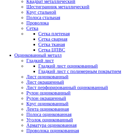
Квадрат металлический
Шестигранник металлический
Круг стальной
Полоса стальная
Проволока
Сетка
Сетка плетеная
Сетка сварная
Сетка тканая
Сетка ЦПВС
Оцинкованный металл
Гладкий лист
Гладкий лист оцинкованный
Гладкий лист с полимерным покрытием
Лист оцинкованный
Лист окрашенный
Лист перфорированный оцинкованный
Рулон оцинкованный
Рулон окрашенный
Круг оцинкованный
Лента оцинкованная
Полоса оцинкованная
Уголок оцинкованный
Арматура оцинкованная
Проволока оцинкованная